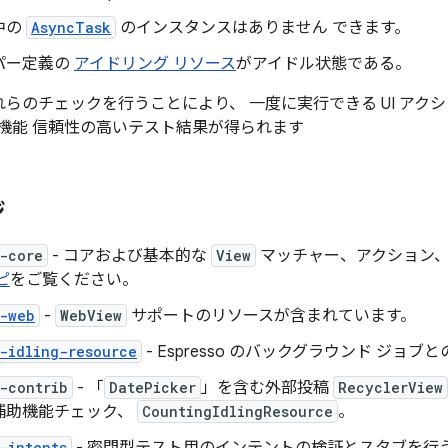
中の
AsyncTask
のインスタンスはありません できます。
パー定義の
アイドリング リソース
がアイドル状態である。
 がこれらのチェックを行うことにより、 一度に実行できる UI アク
機能 信頼性の高いテスト結果が得られます
ジ
-core
- コアおよび基本的な
View
マッチャー、アクション、
ピ
をご覧ください。
o-web
-
WebView
サポートのリソースが含まれています。
-idling-resource
- Espresso のバックグラウンド ジョ
-contrib
- 「
DatePicker
」を含む外部投稿
RecyclerView
補助機能チェック、
CountingIdlingResource
。
-intents