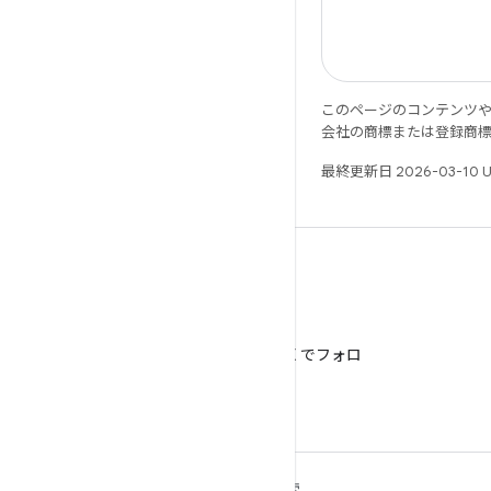
このページのコンテンツ
会社の商標または登録商
最終更新日 2026-03-10 
X
@AndroidDev を X でフォロ
ー
ANDROID の詳細
探索