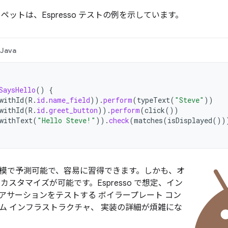
ペットは、Espresso テストの例を示しています。
Java
SaysHello
()
{
withId
(
R
.
id
.
name_field
)).
perform
(
typeText
(
"Steve"
))
withId
(
R
.
id
.
greet_button
)).
perform
(
click
())
withText
(
"Hello Steve!"
)).
check
(
matches
(
isDisplayed
())
は小規模で予測可能で、容易に習得できます。しかも、オ
を カスタマイズが可能です。Espresso で想定、イン
アサーションをテストする ボイラープレート コン
ム インフラストラクチャ、 実装の詳細が煩雑にな