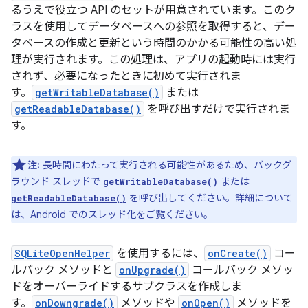
るうえで役立つ API のセットが用意されています。このク
ラスを使用してデータベースへの参照を取得すると、デー
タベースの作成と更新という時間のかかる可能性の高い処
理が実行されます。この処理は、アプリの起動時には実行
されず、必要になったときに初めて実行されま
す。
getWritableDatabase()
または
getReadableDatabase()
を呼び出すだけで実行されま
す。
注:
長時間にわたって実行される可能性があるため、バックグ
ラウンド スレッドで
または
getWritableDatabase()
を呼び出してください。詳細について
getReadableDatabase()
は、
Android でのスレッド化
をご覧ください。
SQLiteOpenHelper
を使用するには、
onCreate()
コー
ルバック メソッドと
onUpgrade()
コールバック メソッ
ドをオーバーライドするサブクラスを作成しま
す。
onDowngrade()
メソッドや
onOpen()
メソッドを