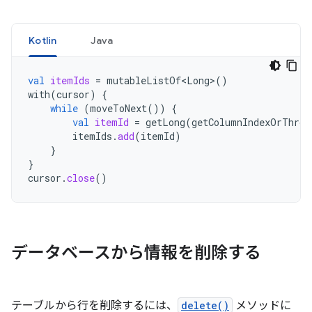
Kotlin
Java
val
itemIds
=
mutableListOf<Long>
()
with
(
cursor
)
{
while
(
moveToNext
())
{
val
itemId
=
getLong
(
getColumnIndexOrThrow
itemIds
.
add
(
itemId
)
}
}
cursor
.
close
()
データベースから情報を削除する
テーブルから行を削除するには、
delete()
メソッドに