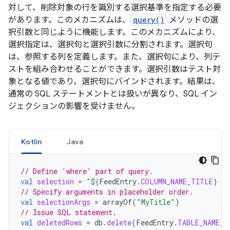
対して、削除対象の行を識別する選択基準を指定する必要
があります。このメカニズムは、
query()
メソッドの選
択引数と同じように機能します。このメカニズムにより、
選択指定は、選択句と選択引数に分割されます。選択句
は、参照する列を定義します。また、選択句により、列テ
ストを組み合わせることができます。選択引数はテスト対
象となる値であり、選択句にバインドされます。結果は、
通常の SQL ステートメントとは扱いが異なり、SQL イン
ジェクションの影響を受けません。
Kotlin
Java
// Define 'where' part of query.
val
selection
=
"
${
FeedEntry
.
COLUMN_NAME_TITLE
}
 L
// Specify arguments in placeholder order.
val
selectionArgs
=
arrayOf
(
"MyTitle"
)
// Issue SQL statement.
val
deletedRows
=
db
.
delete
(
FeedEntry
.
TABLE_NAME
,