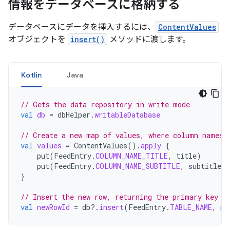
情報をデータベースに格納する
データベースにデータを挿入するには、
ContentValues
オブジェクトを
insert()
メソッドに渡します。
Kotlin
Java
// Gets the data repository in write mode
val
db
=
dbHelper
.
writableDatabase
// Create a new map of values, where column names 
val
values
=
ContentValues
().
apply
{
put
(
FeedEntry
.
COLUMN_NAME_TITLE
,
title
)
put
(
FeedEntry
.
COLUMN_NAME_SUBTITLE
,
subtitle
)
}
// Insert the new row, returning the primary key v
val
newRowId
=
db
?.
insert
(
FeedEntry
.
TABLE_NAME
,
nu