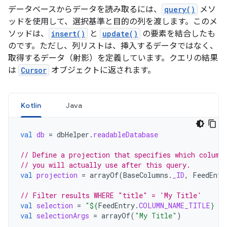
データベースからデータを読み取るには、
query()
メソ
ッドを使用して、選択基準と目的の列を渡します。このメ
ソッドは、
insert()
と
update()
の要素を結合したも
のです。ただし、列リストは、挿入するデータではなく、
取得するデータ（射影）を定義しています。クエリの結果
は
Cursor
オブジェクトに返されます。
Kotlin
Java
val
db
=
dbHelper
.
readableDatabase
// Define a projection that specifies which column
// you will actually use after this query.
val
projection
=
arrayOf
(
BaseColumns
.
_ID
,
FeedEntr
// Filter results WHERE "title" = 'My Title'
val
selection
=
"
${
FeedEntry
.
COLUMN_NAME_TITLE
}
 =
val
selectionArgs
=
arrayOf
(
"My Title"
)