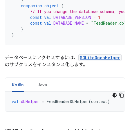
companion
object
{
// If you change the database schema, you 
const
val
DATABASE_VERSION
=
1
const
val
DATABASE_NAME
=
"FeedReader.db"
}
}
データベースにアクセスするには、
SQLiteOpenHelper
のサブクラスをインスタンス化します。
Kotlin
Java
val
dbHelper
=
FeedReaderDbHelper
(
context
)