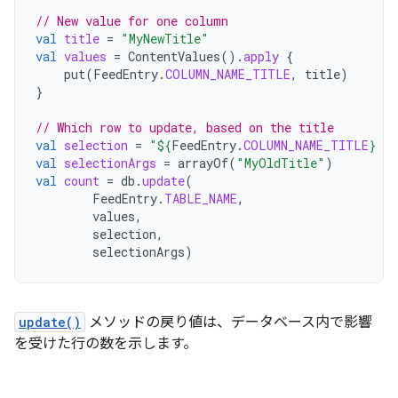
// New value for one column
val
title
=
"MyNewTitle"
val
values
=
ContentValues
().
apply
{
put
(
FeedEntry
.
COLUMN_NAME_TITLE
,
title
)
}
// Which row to update, based on the title
val
selection
=
"
${
FeedEntry
.
COLUMN_NAME_TITLE
}
 L
val
selectionArgs
=
arrayOf
(
"MyOldTitle"
)
val
count
=
db
.
update
(
FeedEntry
.
TABLE_NAME
,
values
,
selection
,
selectionArgs
)
update()
メソッドの戻り値は、データベース内で影響
を受けた行の数を示します。