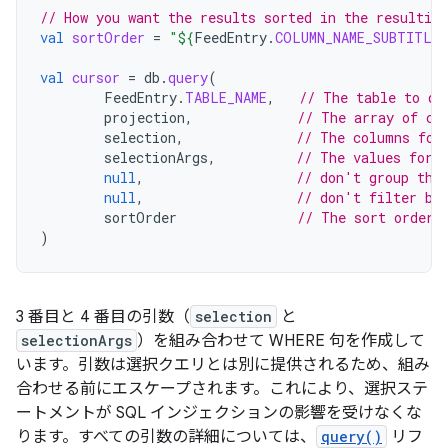
// How you want the results sorted in the resulting
val
sortOrder
=
"
${
FeedEntry
.
COLUMN_NAME_SUBTITLE
}
val
cursor
=
db
.
query
(
FeedEntry
.
TABLE_NAME
,
// The table to qu
projection
,
// The array of co
selection
,
// The columns for
selectionArgs
,
// The values for 
null
,
// don't group the
null
,
// don't filter by
sortOrder
// The sort order
)
3 番目と 4 番目の引数（
selection
と
selectionArgs
）を組み合わせて WHERE 句を作成して
います。引数は選択クエリとは別に提供されるため、組み
合わせる前にエスケープされます。これにより、選択ステ
ートメントが SQL インジェクションの影響を受けなくな
ります。すべての引数の詳細については、
query()
リフ