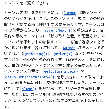
ァレンスをご覧ください。
カーソル内の行を参照するには、
Cursor
移動メソッド
のいずれかを使用します。このメソッドは常に、値の読み
取りを開始する前に呼び出す必要があります。カーソルは
-1 の位置から始まり、
moveToNext()
を呼び出すと、結
果内の最初のエントリに「読み取り位置」が配置され、カ
ーソルが結果セットの最後のエントリを通り過ぎたかどう
かが返されます。各行に対して、
Cursor
取得メソッドの
いずれか（
getString()
、
getLong()
など）を呼び出
すことで、列の値を読み取れます。各取得メソッドに対し
て、目的の列のインデックス位置を渡す必要があります。
インデックス位置は、
getColumnIndex()
や
getColumnIndexOrThrow()
を呼び出すことで取得でき
ます。結果全体に対して反復処理が完了したら、カーソル
に対して
close()
を呼び出して、リソースを解放しま
す。たとえば、カーソル内に格納されているすべてのアイ
テム ID を取得してリストに追加する方法を以下に示しま
す。