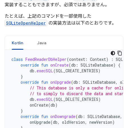
実装することもできますが、必須ではありません。
たとえば、上記のコマンドを一部使用した
SQLiteOpenHelper
の実装方法は以下のとおりです。
Kotlin
Java
class
FeedReaderDbHelper
(
context
:
Context
)
:
SQLit
override
fun
onCreate
(
db
:
SQLiteDatabase
)
{
db
.
execSQL
(
SQL_CREATE_ENTRIES
)
}
override
fun
onUpgrade
(
db
:
SQLiteDatabase
,
old
// This database is only a cache for onlin
// to simply to discard the data and start
db
.
execSQL
(
SQL_DELETE_ENTRIES
)
onCreate
(
db
)
}
override
fun
onDowngrade
(
db
:
SQLiteDatabase
,
o
onUpgrade
(
db
,
oldVersion
,
newVersion
)
}