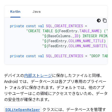
Kotlin
Java
private
const
val
SQL_CREATE_ENTRIES
=
"CREATE TABLE 
${
FeedEntry
.
TABLE_NAME
}
 ("
"
${
BaseColumns
.
_ID
}
 INTEGER PRIMAR
"
${
FeedEntry
.
COLUMN_NAME_TITLE
}
 T
"
${
FeedEntry
.
COLUMN_NAME_SUBTITLE
}
private
const
val
SQL_DELETE_ENTRIES
=
"DROP TABL
デバイスの
内部ストレージ
に保存したファイルと同様、
Android では、データベースは各アプリ専用のプライベー
ト フォルダに保存されます。デフォルトでは、他のアプ
リやユーザーはこの領域にアクセスできないため、データ
の安全性が確保されます。
SQLiteOpenHelper
クラスには、データベースを管理す