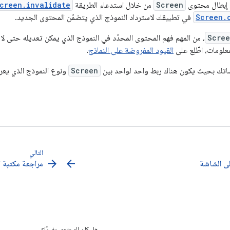
 إبطال محتوى
Screen
من خلال استدعاء الطريقة
creen.invalidate
Screen.
في تطبيقك لاسترداد النموذج الذي يتضمّن المحتوى الجديد.
Scre
، من المهم فهم المحتوى المحدّد في النموذج الذي يمكن تعديله حتى
معلومات، اطّلِع على
القيود المفروضة على النماذج
.
تك بحيث يكون هناك ربط واحد لواحد بين
Screen
ونوع النموذج الذي يع
التالي
arrow_forward
arrow_back
لى الشاشة
مراجعة مكتبة ا
هل كان المحتوى مفيدًا؟