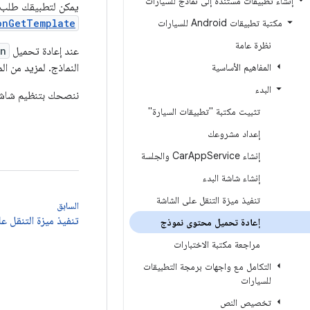
إنشاء تطبيقات مستندة إلى نماذج للسيارات
يمكن لتطبيقك طلب
مكتبة تطبيقات Android للسيارات
onGetTemplate
نظرة عامة
عند إعادة تحميل
en
المفاهيم الأساسية
النماذج. لمزيد من ال
البدء
ننصحك بتنظيم شاشا
تثبيت مكتبة "تطبيقات السيارة"
إعداد مشروعك
إنشاء Car
Service والجلسة
App
إنشاء شاشة البدء
تنفيذ ميزة التنقل على الشاشة
السابق
تنفيذ ميزة التنقل ع
إعادة تحميل محتوى نموذج
مراجعة مكتبة الاختبارات
التكامل مع واجهات برمجة التطبيقات
للسيارات
تخصيص النص