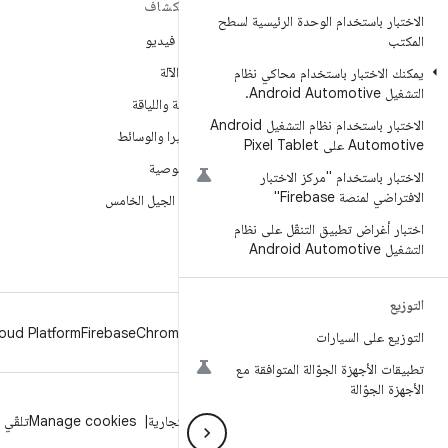
مزيد من المعلومات حول نظام
استكشاف
الاختبار باستخدام الوحدة الرئيسية لسطح
التشغيل ANDROID
ألعاب فيديو
المكتب
Android
تعلُم الآلة
يمكنك الاختبار باستخدام محاكي نظام
Android for Enterprise
التشغيل Android Automotive
.
الصحة واللياقة
الأمان
الاختبار باستخدام نظام التشغيل Android
الكاميرا والوسائط
Automotive على Pixel Tablet
المصدر
الخصوصية
الاختبار باستخدام "مركز الاختبار
الأخبار
الافتراضي لمنصة Firebase"
شبكة الجيل الخامس
المدوّنة
اختبار أغراض تطبيق التنقّل على نظام
التشغيل Android Automotive
ملفات بودكاست
التوزيع
oud Platform
Firebase
Chrome
Android
التوزيع على السيارات
تطبيقات الأجهزة الجوّالة المتوافقة مع
الأجهزة الجوّالة
الخصوصية
الترخيص
إرشادات حول العلامة التجارية
Manage cookies
تلقّي 