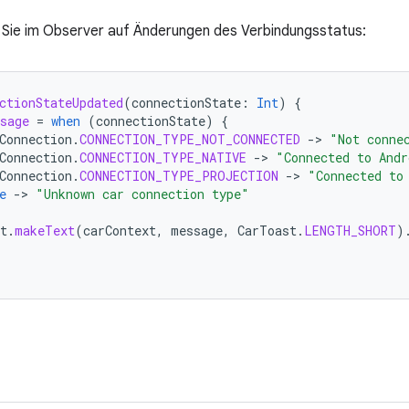
 Sie im Observer auf Änderungen des Verbindungsstatus:
ctionStateUpdated
(
connectionState
:
Int
)
{
sage
=
when
(
connectionState
)
{
Connection
.
CONNECTION_TYPE_NOT_CONNECTED
-
>
"Not conne
Connection
.
CONNECTION_TYPE_NATIVE
-
>
"Connected to Andr
Connection
.
CONNECTION_TYPE_PROJECTION
-
>
"Connected to
e
-
>
"Unknown car connection type"
t
.
makeText
(
carContext
,
message
,
CarToast
.
LENGTH_SHORT
)