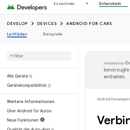
Essentials
Entwickeln
DEVELOP
DEVICES
ANDROID FOR CARS
Leitfäden
Beispiele
bevorzugte 
Alle Geräte ⍈
enthalten.
Gerätekompatibilität ⍈
Android Developer
Weitere Informationen
Über Android für Autos
Verbi
Neue Funktionen
Qualität der Auto-App ⍈