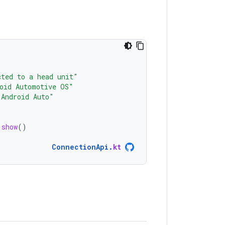
cted to a head unit"
oid Automotive OS"
 Android Auto"
.
show
()
ConnectionApi
.
kt