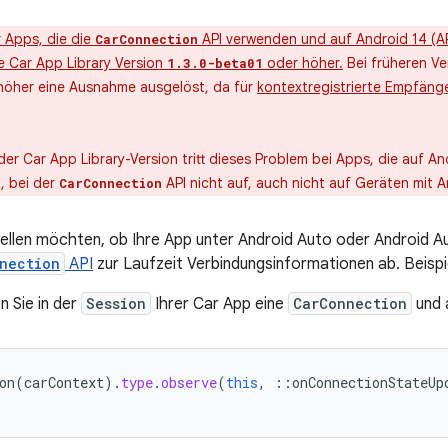
 Apps, die die
API verwenden und auf Android 14 (AP
CarConnection
e Car App Library Version
oder höher.
Bei früheren Ve
1.3.0-beta01
höher eine Ausnahme ausgelöst, da für
kontextregistrierte Empfän
r Car App Library-Version tritt dieses Problem bei Apps, die auf Andr
, bei der
API nicht auf, auch nicht auf Geräten mit 
CarConnection
ellen möchten, ob Ihre App unter Android Auto oder Android A
nection
API
zur Laufzeit Verbindungsinformationen ab. Beispi
ren Sie in der
Session
Ihrer Car App eine
CarConnection
und 
on
(
carContext
).
type
.
observe
(
this
,
::
onConnectionStateUp