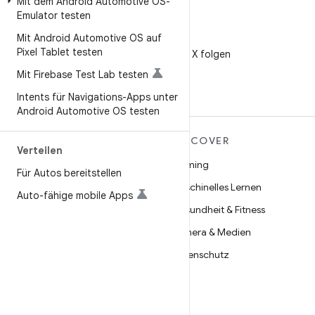
Mit dem Android Automotive OS-
Emulator testen
Mit Android Automotive OS auf
X
Pixel Tablet testen
@AndroidDev auf X folgen
Mit Firebase Test Lab testen
Intents für Navigations-Apps unter
Android Automotive OS testen
MEHR ZU ANDROID
DISCOVER
Verteilen
Android
Gaming
Für Autos bereitstellen
Android für Unternehmen
Maschinelles Lernen
Auto-fähige mobile Apps
Datensicherheit
Gesundheit & Fitness
Open Source
Kamera & Medien
Neuigkeiten
Datenschutz
Blog
5G
Podcasts