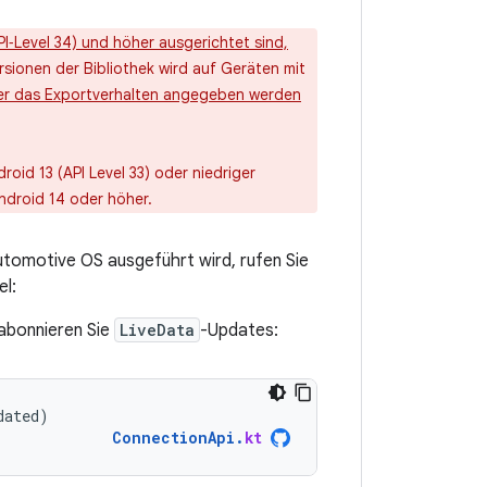
I‑Level 34) und höher ausgerichtet sind,
rsionen der Bibliothek wird auf Geräten mit
ger das Exportverhalten angegeben werden
oid 13 (API Level 33) oder niedriger
Android 14 oder höher.
utomotive OS ausgeführt wird, rufen Sie
el:
abonnieren Sie
LiveData
-Updates:
dated
)
ConnectionApi
.
kt