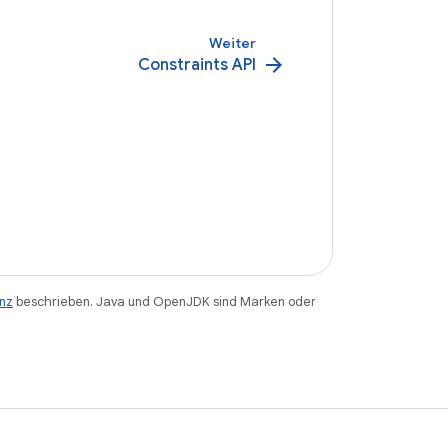
Weiter
arrow_forward
Constraints API
enz
beschrieben. Java und OpenJDK sind Marken oder