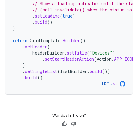
// Show a loading indicator until the stat
// (call invalidate() when the status is k
.
setLoading
(
true
)
.
build
()
)
return
GridTemplate
.
Builder
()
.
setHeader
(
headerBuilder
.
setTitle
(
"Devices"
)
.
setStartHeaderAction
(
Action
.
APP_ICON
)
)
.
setSingleList
(
listBuilder
.
build
())
.
build
()
IOT
.
kt
War das hilfreich?