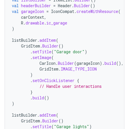
val
headerBuilder
=
Header
.
Builder
()
val
garageIcon
=
IconCompat
.
createWithResource
(
carContext
,
R
.
drawable
.
ic_garage
)
listBuilder
.
addItem
(
GridItem
.
Builder
()
.
setTitle
(
"Garage door"
)
.
setImage
(
CarIcon
.
Builder
(
garageIcon
).
build
(),
GridItem
.
IMAGE_TYPE_ICON
)
.
setOnClickListener
{
// Handle user interactions
}
.
build
()
)
listBuilder
.
addItem
(
GridItem
.
Builder
()
.
setTitle
(
"Garage lights"
)