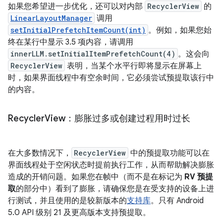
如果您希望进一步优化，还可以对内部
RecyclerView
的
LinearLayoutManager
调用
setInitialPrefetchItemCount(int)
。例如，如果您始
终在某行中显示 3.5 项内容，请调用
innerLLM.setInitialItemPrefetchCount(4)
。这会向
RecyclerView
表明，当某个水平行即将显示在屏幕上
时，如果界面线程中有空余时间，它必须尝试预提取该行中
的内容。
Recycler
View：膨胀过多或创建过程用时过长
在大多数情况下，
RecyclerView
中的预提取功能可以在
界面线程处于空闲状态时提前执行工作，从而帮助解决膨胀
造成的开销问题。如果您在帧中（而不是在标记为
RV 预提
取
的部分中）看到了膨胀，请确保您是在受支持的设备上进
行测试，并且使用的是较新版本的
支持库
。只有 Android
5.0 API 级别 21 及更高版本支持预提取。