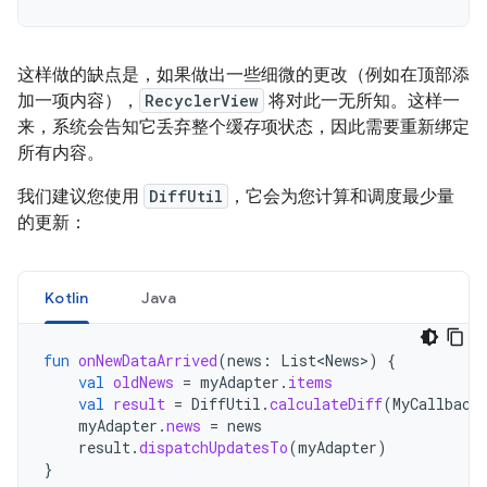
这样做的缺点是，如果做出一些细微的更改（例如在顶部添
加一项内容），
RecyclerView
将对此一无所知。这样一
来，系统会告知它丢弃整个缓存项状态，因此需要重新绑定
所有内容。
我们建议您使用
DiffUtil
，它会为您计算和调度最少量
的更新：
Kotlin
Java
fun
onNewDataArrived
(
news
:
List<News>
)
{
val
oldNews
=
myAdapter
.
items
val
result
=
DiffUtil
.
calculateDiff
(
MyCallback
myAdapter
.
news
=
news
result
.
dispatchUpdatesTo
(
myAdapter
)
}