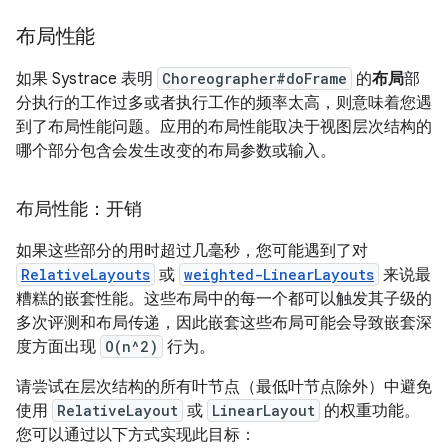
布局性能
如果 Systrace 表明
Choreographer#doFrame
的
布局
部
分执行的工作过多或者执行工作的频率太高，则意味着您遇
到了布局性能问题。应用的布局性能取决于视图层次结构的
哪个部分包含会发生改变的布局参数或输入。
布局性能：开销
如果这些部分的用时超过几毫秒，您可能遇到了对
RelativeLayouts
或
weighted-LinearLayouts
来说最
糟糕的嵌套性能。这些布局中的每一个都可以触发其子级的
多次评测和布局传递，因此嵌套这些布局可能会导致嵌套深
度方面出现
O(n^2)
行为。
请尝试在层次结构的所有叶节点（最低叶节点除外）中避免
使用
RelativeLayout
或
LinearLayout
的权重功能。
您可以通过以下方式实现此目标：