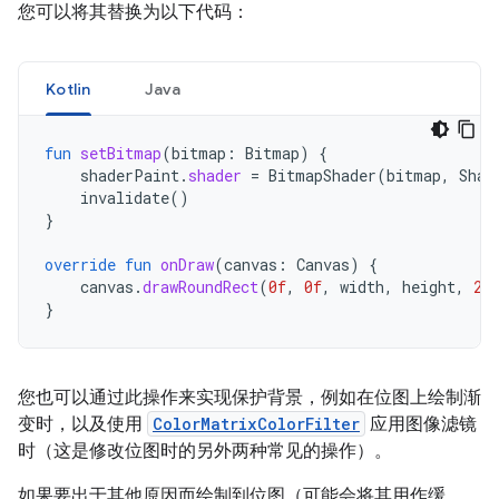
您可以将其替换为以下代码：
Kotlin
Java
fun
setBitmap
(
bitmap
:
Bitmap
)
{
shaderPaint
.
shader
=
BitmapShader
(
bitmap
,
Shad
invalidate
()
}
override
fun
onDraw
(
canvas
:
Canvas
)
{
canvas
.
drawRoundRect
(
0f
,
0f
,
width
,
height
,
20
}
您也可以通过此操作来实现保护背景，例如在位图上绘制渐
变时，以及使用
ColorMatrixColorFilter
应用图像滤镜
时（这是修改位图时的另外两种常见的操作）。
如果要出于其他原因而绘制到位图（可能会将其用作缓