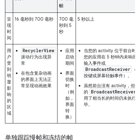
帧
呈
16 毫秒到 700 毫秒
700 毫
5 秒以上
现
秒到 5
时
秒
间
RecyclerView
用
应用
当您的 activity 位于前台时
户
滚动行为出现异
启动
您的应用在 5 秒钟内未响应
受
常
期间
输入事件或
BroadcastReceiver
到
（
在包含复杂动画
界面
明
按键或屏幕轻触事件）。
的界面上无法正
切换
显
常呈现动画效果
时
虽然前台没有 activity，但您
影
BroadcastReceiver
（例
的
响
如，
用了相当长的时间仍未执行
的
界面
毕。
区
转
域
换）
单独跟踪慢帧和冻结的帧