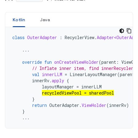
Kotlin
Java
class
OuterAdapter
:
RecyclerView
.
Adapter<OuterAda
...
override
fun
onCreateViewHolder
(
parent
:
ViewGr
// Inflate inner item, find innerRecyclerV
val
innerLLM
=
LinearLayoutManager
(
parent
.
innerRv
.
apply
{
layoutManager
=
innerLLM
recycledViewPool
=
sharedPool
}
return
OuterAdapter
.
ViewHolder
(
innerRv
)
}
...