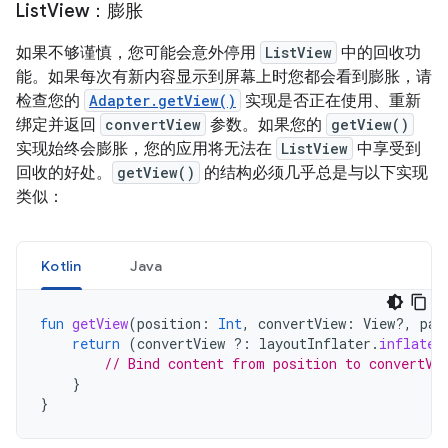
List
View：膨胀
如果不够谨慎，您可能会意外停用
ListView
中的回收功
能。如果每次有新内容显示到屏幕上时您都会看到膨胀，请
检查您的
Adapter.getView()
实现是否正在使用、重新
绑定并返回
convertView
参数。如果您的
getView()
实现始终会膨胀，您的应用将无法在
ListView
中享受到
回收的好处。
getView()
的结构必须几乎总是与以下实现
类似：
Kotlin
Java
fun
getView
(
position
:
Int
,
convertView
:
View?,
par
return
(
convertView
?:
layoutInflater
.
inflate
(
// Bind content from position to convertVi
}
}