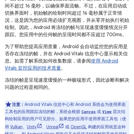
间不超过 16 毫秒，以确保界面流畅。不过，在应用启动或
切换界面时，初始帧的绘制时间超过 16 毫秒属于正常情
况，这是因为您的应用必须扩充视图，并从零开始执行初始
绘制。因此，Android 将冻结的帧与呈现速度缓慢情况分开
跟踪。您应用中的任何帧的呈现时间都不应超过 700ms。
为了帮助您提高应用质量，Android 会自动监控您的应用是
否存在冻结的帧，并在 Android Vitals 信息中心显示相关信
息。如需了解系统如何收集数据，请参阅
使用 Android
Vitals 监控应用的技术质量
。
冻结的帧是呈现速度缓慢的一种极端形式，因此诊断和解决
问题的过程是相同的。
注意：
Android Vitals 信息中心和 Android 系统会为使用界面
工具包的应用跟踪冻结的帧，系统会根据
或
层次结
Canvas
View
构绘制应用的用户可见部分。如果您的应用不使用界面工具包（使
用
Vulkan
、
Unity
、
Unreal
或
OpenGL
构建的应用就是这种
情况），则 Android Vitals 报告中不会提供冻结的帧和其他呈现时