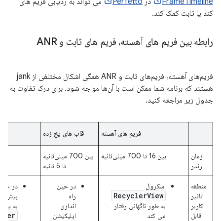
FrameTimeline
در
Perfetto
می تواند به ردیابی فریم های
کند یا ثابت کمک کند.
رابطه بین فریم های آهسته، فریم های ثابت و ANR
فریم‌های آهسته، فریم‌های ثابت و ANR همگی اشکال مختلفی از jank
هستند که برنامه شما ممکن است با آن‌ها مواجه شود. برای درک تفاوت به
جدول زیر مراجعه کنید.
فریم های آهسته
قاب های یخ زده
زمان
بین 16 تا 700 میلی‌ثانیه
بین 700 میلی‌ثانیه
رندر
تا 5 ثانیه
منطقه
اسکرول
در حین
در حالی
RecyclerView
تاثیر
راه
پیش زمی
کاربر
به طور ناگهانی رفتار
اندازی
به یک ر
iver
قابل
می کند
اپلیکیشن