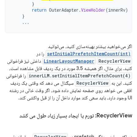
}
return
OuterAdapter
.
ViewHolder
(
innerRv
)
}
...
اگر می‌خواهید بیشتر بهینه‌سازی کنید، می‌توانید
setInitialPrefetchItemCount(int)
را در
RecyclerView
LinearLayoutManager
داخلی نیز فراخوانی
کنید. برای مثال، اگر همیشه 3.5 مورد در یک ردیف قابل مشاهده است،
innerLLM.setInitialItemPrefetchCount(4)
را فراخوانی
کنید. این به
RecyclerView
سیگنال می دهد که وقتی یک ردیف
افقی می خواهد روی صفحه نمایش داده شود، اگر وقت خالی در رشته
UI وجود دارد، باید سعی کند موارد داخل آن را از قبل واکشی کند.
View: تورم یا ایجاد بسیار زیاد طول می کشد
Recycler
در اکثر موارد، ویژگی prefetch در
RecyclerView
می‌تواند با