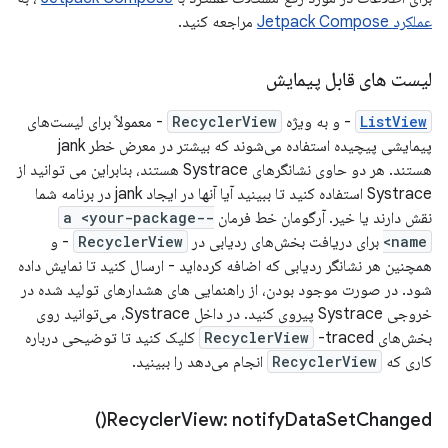
عملکرد Jetpack Compose
مراجعه کنید.
لیست های قابل پیمایش
ListView
- و به ویژه
RecyclerView
- معمولاً برای لیست‌های
پیمایشی پیچیده استفاده می‌شوند که بیشتر در معرض خطر jank
هستند. هر دو حاوی نشانگرهای Systrace هستند، بنابراین می توانید از
Systrace استفاده کنید تا ببینید آیا آنها در ایجاد jank در برنامه شما
نقش دارند یا خیر. آرگومان خط فرمان
-a <your-package-
name>
برای دریافت بخش‌های ردیابی در
RecyclerView
- و
همچنین هر نشانگر ردیابی که اضافه کرده‌اید - ارسال کنید تا نمایش داده
شود. در صورت موجود بودن، از راهنمایی های هشدارهای تولید شده در
خروجی Systrace پیروی کنید. در داخل Systrace، می‌توانید روی
بخش‌های
RecyclerView
-traced کلیک کنید تا توضیحی درباره
کاری که
RecyclerView
انجام می‌دهد را ببینید.
)
Recycler
View:
notify
Data
Set
Changed(