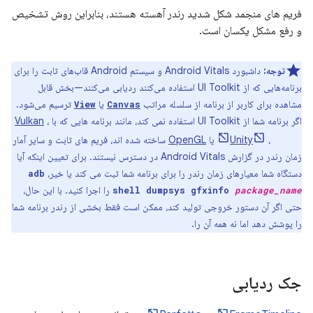
فریم های منجمد شکل شدید رندر آهسته هستند، بنابراین روش تشخیص
و رفع مشکل یکسان است.
توجه:
داشبورد Android Vitals و سیستم Android قاب‌های ثابت را برای
برنامه‌هایی که از UI Toolkit استفاده می‌کنند ردیابی می‌کنند—بخش قابل
مشاهده برای کاربر از برنامه از سلسله مراتب
یا
ترسیم می‌شود.
View
Canvas
اگر برنامه شما از UI Toolkit استفاده نمی کند، مانند برنامه هایی که با
،
Vulkan
Unreal
،
Unity
یا
OpenGL
ساخته شده اند، فریم های ثابت و سایر آمار
زمان رندر در گزارش Android Vitals در دسترس نیستند. برای تعیین اینکه آیا
دستگاه شما معیارهای زمان رندر را برای برنامه شما ثبت می کند یا خیر،
adb
را اجرا کنید. با این حال،
shell dumpsys gfxinfo
package_name
حتی اگر آن دستور خروجی تولید کند، ممکن است فقط بخشی از رندر برنامه شما
را پوشش دهد اما نه همه آن را.
جک ردیابی