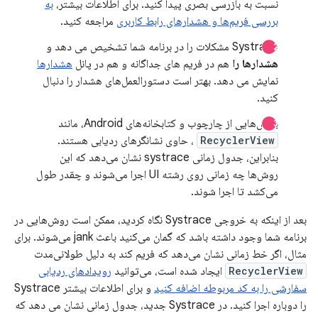
نسبت به بازرسی بصری پیدا کنید. برای اطلاعات بیشتر،
به
بررسی فریم‌ها و هشدارهای رابط کاربری
مراجعه کنید.
Systrace مشکلات را در برنامه شما تشخیص می دهد و
هشدارها را
هم در فریم های جداگانه و هم در پانل
هشدارها
نمایش می دهد. بهتر است دستورالعمل‌های هشدار را دنبال
کنید.
بخش‌هایی از چارچوب و کتابخانه‌های Android، مانند
RecyclerView
، حاوی نشانگرهای ردیابی هستند.
بنابراین، جدول زمانی systrace نشان می‌دهد که این
روش‌ها چه زمانی روی رشته UI اجرا می‌شوند و چقدر طول
می‌کشد تا اجرا شوند.
بعد از اینکه به خروجی Systrace نگاه کردید، ممکن است روش‌هایی در
برنامه شما وجود داشته باشد که گمان می‌کنید باعث jank می‌شوند. برای
مثال، اگر خط زمانی نشان می‌دهد که فریم کند به دلیل طولانی‌مدت
RecyclerView
ایجاد شده است، می‌توانید
رویدادهای ردیابی
سفارشی را به کد مربوطه اضافه کنید
و برای اطلاعات بیشتر Systrace
را دوباره اجرا کنید. در Systrace جدید، جدول زمانی نشان می دهد که