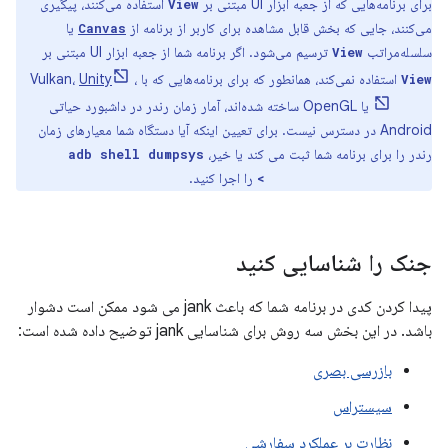
برای برنامه‌هایی که از جعبه ابزار UI مبتنی بر
استفاده می‌کنند، پیگیری
View
می‌کنند، جایی که بخش قابل مشاهده برای کاربر از برنامه از
یا
Canvas
سلسله‌مراتب
ترسیم می‌شود. اگر برنامه شما از جعبه ابزار UI مبتنی بر
View
استفاده نمی‌کند، همانطور که برای برنامه‌هایی که با Vulkan،
،
Unity
View
Unreal
یا OpenGL ساخته شده‌اند، آمار زمان رندر در داشبورد حیاتی
Android در دسترس نیست. برای تعیین اینکه آیا دستگاه شما معیارهای زمان
رندر را برای برنامه شما ثبت می کند یا خیر،
adb shell dumpsys
را اجرا کنید.
gfxinfo <package name>
جنک را شناسایی کنید
پیدا کردن کدی در برنامه شما که باعث jank می شود ممکن است دشوار
باشد. در این بخش سه روش برای شناسایی jank توضیح داده شده است:
بازرسی بصری
سیستراس
نظارت بر عملکرد سفارشی