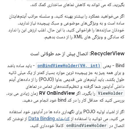
بگیرید، که می تواند به کاهش نماهای ساختاری کمک کند.
اگر می‌خواهید عملکرد را بیشتر بهینه کنید، و سلسله مراتب آیتم‌هایتان
ساده است و به ویژگی‌های موضوعی و سبک پیچیده نیاز ندارید،
خودتان سازنده‌ها را فراخوانی کنید. با این حال، اغلب ارزش این را ندارد
که سادگی و ویژگی های XML را از دست بدهیم.
View: اتصال بیش از حد طولانی است
Recycler
Bind - یعنی
onBindViewHolder(VH, int)
- باید ساده باشد
و برای همه چیز به جز پیچیده ترین موارد بسیار کمتر از یک میلی ثانیه
طول بکشد. باید آیتم‌های شی قدیمی جاوا (POJO) را از داده‌های آیتم
داخلی آداپتور شما گرفته و تنظیم‌کننده‌های تماس در نماهای
ViewHolder
را بگیرد. اگر
RV OnBindView
زمان زیادی می برد،
بررسی کنید که حداقل کار را در کد bind خود انجام می دهید.
اگر از اشیاء اولیه POJO برای نگهداری داده ها در آداپتور خود استفاده
می کنید، می توانید با استفاده از
کتابخانه Data Binding
از نوشتن کد
اتصال در
onBindViewHolder
کاملاً خودداری کنید.