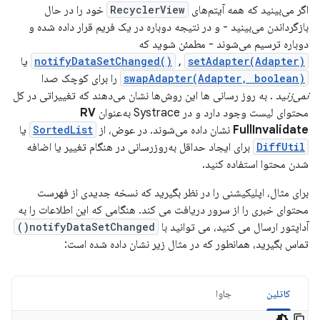
اگر می‌بینید که همه آیتم‌های
RecyclerView
خود را در حال
بازگرداندن می‌بینید - و در نتیجه دوباره در یک فریم قرار داده شده و
دوباره ترسیم می‌شوند - مطمئن شوید که
setAdapter(Adapter)
,
notifyDataSetChanged()
یا
swapAdapter(Adapter, boolean)
را برای کوچک صدا
نمی‌زنید
. به روز رسانی ها این روش‌ها نشان می‌دهند که تغییراتی در کل
محتوای لیست وجود دارد و در Systrace به‌عنوان
RV
FullInvalidate
نشان داده می‌شوند. در عوض، از
SortedList
یا
DiffUtil
برای ایجاد حداقل به‌روزرسانی در هنگام تغییر یا اضافه
شدن محتوا استفاده کنید.
برای مثال، اپلیکیشنی را در نظر بگیرید که نسخه جدیدی از فهرست
محتوای خبری را از سرور دریافت می کند. هنگامی که این اطلاعات را به
آداپتور ارسال می کنید، می توانید با
notifyDataSetChanged()
تماس بگیرید، همانطور که در مثال زیر نشان داده شده است:
کاتلین
جاوا