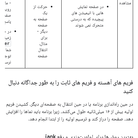
مشاهده
- مانند 
در صفحه نمایش
حرکت از
رویداد
هایی با انیمیشن های
یک
صفحه -
پیچیده که به درستی
صفحه به
پاسخ ند
متحرک نمی شوند
صفحه
دیگر -
در حالی
برای
زمینه ن
iver
مثال،
انتقال
شما در 
صفحه
توجهی ا
نرسانده
فریم های آهسته و فریم های ثابت را به طور جداگانه دنبال
کنید
در حین راه‌اندازی برنامه یا در حین انتقال به صفحه‌ای دیگر، کشیدن فریم
اولیه بیش از ۱۶ میلی‌ثانیه طول می‌کشد، زیرا برنامه باید نماها را افزایش
دهد، صفحه را دراز کند و ترسیم اولیه را از ابتدا انجام دهد.
بهترین روش‌ها برای اولویت‌بندی و رفع jank