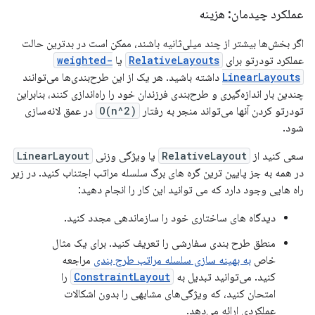
عملکرد چیدمان: هزینه
اگر بخش‌ها بیشتر از چند میلی‌ثانیه باشند، ممکن است در بدترین حالت
عملکرد تودرتو برای
RelativeLayouts
یا
weighted-
LinearLayouts
داشته باشید. هر یک از این طرح‌بندی‌ها می‌توانند
چندین بار اندازه‌گیری و طرح‌بندی فرزندان خود را راه‌اندازی کنند، بنابراین
تودرتو کردن آنها می‌تواند منجر به رفتار
O(n^2)
در عمق لانه‌سازی
شود.
سعی کنید از
RelativeLayout
یا ویژگی وزنی
LinearLayout
در همه به جز پایین ترین گره های برگ سلسله مراتب اجتناب کنید. در زیر
راه هایی وجود دارد که می توانید این کار را انجام دهید:
دیدگاه های ساختاری خود را سازماندهی مجدد کنید.
منطق طرح بندی سفارشی را تعریف کنید. برای یک مثال
خاص
به بهینه سازی سلسله مراتب طرح بندی
مراجعه
کنید. می‌توانید تبدیل به
ConstraintLayout
را
امتحان کنید، که ویژگی‌های مشابهی را بدون اشکالات
عملکردی ارائه می‌دهد.