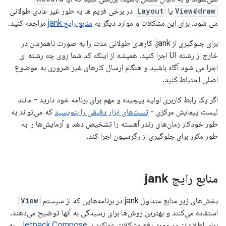
View#draw
یا
Layout
در برخی فریم ها به طور غیر عادی طولانی
می شود. برای این مشکلات و موارد دیگر به
منابع رایج jank
مراجعه کنید.
برای جلوگیری از jank، کارهای طولانی مدت را به صورت ناهمزمان در
خارج از رشته UI اجرا کنید. همیشه از اینکه کد شما روی چه رشته ای
اجرا می شود آگاه باشید و هنگام ارسال کارهای غیر ضروری به موضوع
اصلی احتیاط کنید.
اگر یک رابط کاربری اولیه پیچیده و مهم برای برنامه خود دارید - مانند
لیست پیمایش مرکزی -
تست‌های ابزار دقیقی را بنویسید
که می‌تواند به
طور خودکار زمان‌های رندر آهسته را تشخیص دهد و آزمایش‌ها را به
طور مکرر برای جلوگیری از رگرسیون اجرا کند.
منابع رایج jank
بخش‌های زیر منابع متداول jank در برنامه‌هایی که از سیستم
View
استفاده می‌کنند و بهترین روش‌ها برای رسیدگی به آنها توضیح می‌دهند.
برای اطلاعات در مورد رفع مشکلات عملکرد با
Jetpack Compose
، به