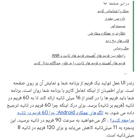
در این صفحه
جنک را شناسایی کنید
بازرسی بصری
سیستراس
نظارت بر عملکرد سفارشی
قاب های یخ زده
جک ردیابی
رابطه بین فریم های آهسته، فریم های ثابت و ANR
فریم های آهسته و فریم های ثابت را به طور جداگانه دنبال کنید
رندر UI عمل تولید یک فریم از برنامه شما و نمایش آن بر روی صفحه
است. برای اطمینان از اینکه تعامل کاربر با برنامه شما روان است، برنامه
شما باید فریم ها را در کمتر از 16 میلی ثانیه ارائه کند تا به 60 فریم در
ثانیه (فریم بر ثانیه) برسد. برای درک اینکه چرا 60 فریم در ثانیه ترجیح
داده می شود، به
الگوهای عملکرد Android: چرا 60 فریم در ثانیه
مراجعه کنید؟
. اگر می‌خواهید به سرعت 90 فریم در ثانیه برسید، این
پنجره به 11 میلی‌ثانیه کاهش می‌یابد و برای 120 فریم در ثانیه 8
میلی‌ثانیه است.