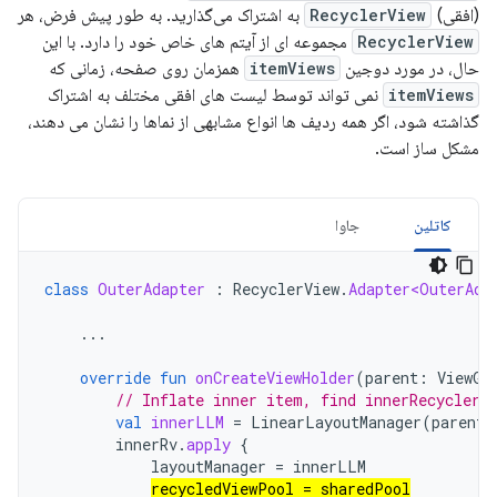
(افقی)
RecyclerView
به اشتراک می‌گذارید. به طور پیش فرض، هر
RecyclerView
مجموعه ای از آیتم های خاص خود را دارد. با این
حال، در مورد دوجین
itemViews
همزمان روی صفحه، زمانی که
itemViews
نمی تواند توسط لیست های افقی مختلف به اشتراک
گذاشته شود، اگر همه ردیف ها انواع مشابهی از نماها را نشان می دهند،
مشکل ساز است.
کاتلین
جاوا
class
OuterAdapter
:
RecyclerView
.
Adapter<OuterAda
...
override
fun
onCreateViewHolder
(
parent
:
ViewGr
// Inflate inner item, find innerRecyclerV
val
innerLLM
=
LinearLayoutManager
(
parent
.
innerRv
.
apply
{
layoutManager
=
innerLLM
recycledViewPool
=
sharedPool