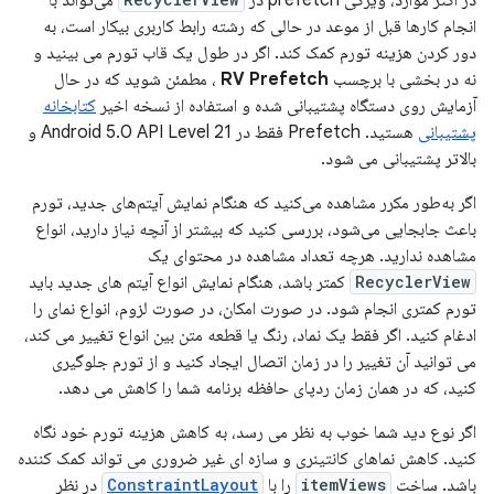
انجام کارها قبل از موعد در حالی که رشته رابط کاربری بیکار است، به
دور کردن هزینه تورم کمک کند. اگر در طول یک قاب تورم می بینید و
نه در بخشی با برچسب
RV Prefetch
، مطمئن شوید که در حال
آزمایش روی دستگاه پشتیبانی شده و استفاده از نسخه اخیر
کتابخانه
پشتیبانی
هستید. Prefetch فقط در Android 5.0 API Level 21 و
بالاتر پشتیبانی می شود.
اگر به‌طور مکرر مشاهده می‌کنید که هنگام نمایش آیتم‌های جدید، تورم
باعث جابجایی می‌شود، بررسی کنید که بیشتر از آنچه نیاز دارید، انواع
مشاهده ندارید. هرچه تعداد مشاهده در محتوای یک
RecyclerView
کمتر باشد، هنگام نمایش انواع آیتم های جدید باید
تورم کمتری انجام شود. در صورت امکان، در صورت لزوم، انواع نمای را
ادغام کنید. اگر فقط یک نماد، رنگ یا قطعه متن بین انواع تغییر می کند،
می توانید آن تغییر را در زمان اتصال ایجاد کنید و از تورم جلوگیری
کنید، که در همان زمان ردپای حافظه برنامه شما را کاهش می دهد.
اگر نوع دید شما خوب به نظر می رسد، به کاهش هزینه تورم خود نگاه
کنید. کاهش نماهای کانتینری و سازه ای غیر ضروری می تواند کمک کننده
باشد. ساخت
itemViews
را با
ConstraintLayout
در نظر