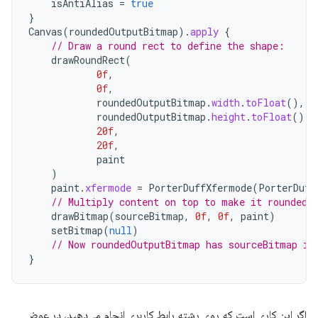
isAntiAlias
=
true
}
Canvas
(
roundedOutputBitmap
).
apply
{
// Draw a round rect to define the shape:
drawRoundRect
(
0f
,
0f
,
roundedOutputBitmap
.
width
.
toFloat
(),
roundedOutputBitmap
.
height
.
toFloat
(),
20f
,
20f
,
paint
)
paint
.
xfermode
=
PorterDuffXfermode
(
PorterDuff
// Multiply content on top to make it rounded.
drawBitmap
(
sourceBitmap
,
0f
,
0f
,
paint
)
setBitmap
(
null
)
// Now roundedOutputBitmap has sourceBitmap in
}
اگر این کاری است که روی رشته رابط کاربری انجام می‌دهید، در عوض