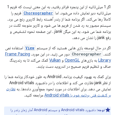
اگر 1 میلی‌ثانیه از این پنجره فراتر رفتید، به این معنی نیست که فریم 1
میلی‌ثانیه دیر نمایش داده می‌شود، اما
Choreographer
فریم را
کاملاً رها می‌کند. اگر برنامه شما از رندر آهسته رابط کاربری رنج می برد،
سیستم مجبور به رد شدن از فریم ها می شود و کاربر متوجه لکنت در
برنامه شما می شود. به این میگن
jank
. این صفحه نحوه تشخیص و
رفع jank را نشان می دهد.
اگر در حال توسعه بازی هایی هستید که از سیستم
View
استفاده نمی
کنند،
Choreographer
دور می زنید. در این مورد،
Frame Pacing
Library
به بازی‌های
OpenGL
و
Vulkan
کمک می‌کند تا به رندرینگ
صاف و تنظیم فریم صحیح در اندروید دست یابند.
برای کمک به بهبود کیفیت برنامه، Android به طور خودکار برنامه شما را
از نظر jank نظارت می کند و اطلاعات را در داشبورد Android vitals
نمایش می دهد. برای اطلاعات در مورد نحوه جمع‌آوری داده‌ها، به
نظارت
بر کیفیت فنی برنامه خود با Android vitals
مراجعه کنید.
توجه:
داشبورد Android vitals و سیستم Android آمار زمان رندر را