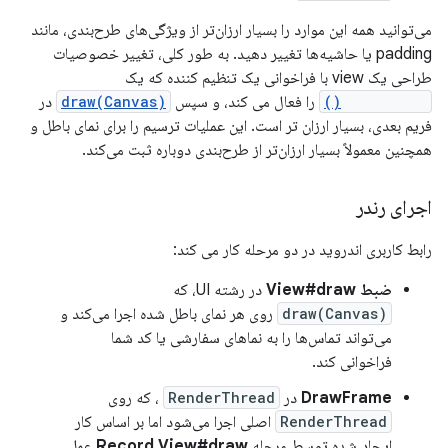
می‌توانید همه این موارد را بسیار ارزان‌تر از ویژگی‌های طرح‌بندی، مانند
padding یا حاشیه‌ها تغییر دهید. به طور کلی، تغییر خصوصیات
طراحی یک view با فراخوانی یک تنظیم کننده که یک
invalidate()
را فعال می کند، و سپس
draw(Canvas)
در
فریم بعدی، بسیار ارزان تر است. این عملیات ترسیم را برای نمای باطل و
همچنین معمولاً بسیار ارزان‌تر از طرح‌بندی دوباره ثبت می‌کند.
اجرای رندر
رابط کاربری اندروید در دو مرحله کار می کند:
ضبط View#draw
در رشته UI، که
draw(Canvas)
روی هر نمای باطل شده اجرا می‌کند و
می‌تواند تماس‌ها را به نماهای سفارشی یا کد شما
فراخوانی کند.
DrawFrame
در
RenderThread
، که روی
RenderThread
اصلی اجرا می‌شود اما بر اساس کار
ایجاد شده توسط مرحله
Record View#draw
عمل