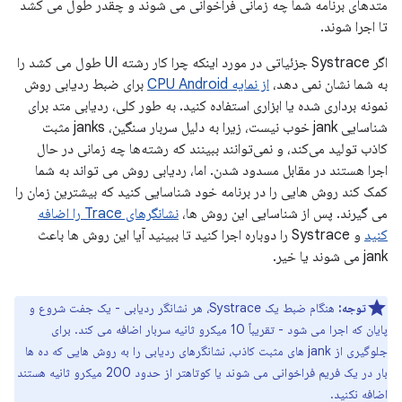
متدهای برنامه شما چه زمانی فراخوانی می شوند و چقدر طول می کشد
تا اجرا شوند.
اگر Systrace جزئیاتی در مورد اینکه چرا کار رشته UI طول می کشد را
به شما نشان نمی دهد،
از نمایه CPU Android
برای ضبط ردیابی روش
نمونه برداری شده یا ابزاری استفاده کنید. به طور کلی، ردیابی متد برای
شناسایی jank خوب نیست، زیرا به دلیل سربار سنگین، janks مثبت
کاذب تولید می‌کند، و نمی‌توانند ببینند که رشته‌ها چه زمانی در حال
اجرا هستند در مقابل مسدود شدن. اما، ردیابی روش می تواند به شما
کمک کند روش هایی را در برنامه خود شناسایی کنید که بیشترین زمان را
می گیرند. پس از شناسایی این روش ها،
نشانگرهای Trace را اضافه
کنید
و Systrace را دوباره اجرا کنید تا ببینید آیا این روش ها باعث
jank می شوند یا خیر.
توجه:
هنگام ضبط یک Systrace، هر نشانگر ردیابی - یک جفت شروع و
پایان که اجرا می شود - تقریباً 10 میکرو ثانیه سربار اضافه می کند. برای
جلوگیری از jank های مثبت کاذب، نشانگرهای ردیابی را به روش هایی که ده ها
بار در یک فریم فراخوانی می شوند یا کوتاهتر از حدود 200 میکرو ثانیه هستند
اضافه نکنید.