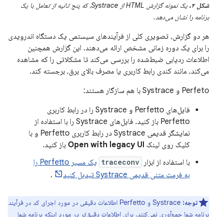
شکل ۲.
یک نمونه گزارش HTML از Systrace، که پنج ثانیه از تعامل با یک
برنامه را نشان می‌دهد.
هر دو گزارش، تصویری کلی از فرآیندهای سیستمی یک دستگاه اندرویدی
را برای یک دوره زمانی مشخص ارائه می‌دهند. این گزارش همچنین
اطلاعات ردیابی ضبط‌شده را بررسی می‌کند تا مشکلاتی را که مشاهده
می‌کند، مانند کندی رابط کاربری یا مصرف بالای برق، برجسته کند.
Perfeto و Systrace با هم سازگار هستند:
فایل‌های Perfetto و Systrace را در رابط کاربری
Perfetto باز کنید. فایل‌های Systrace را با استفاده از
نمایشگر قدیمی Systrace در رابط کاربری Perfetto و با
کلیک روی لینک
Open with legacy UI
باز کنید.
با استفاده از ابزار
traceconv
یک مسیر Perfetto را
به فرمت متنی قدیمی Systrace تبدیل کنید
.
توجه:
Systrace و Perfetto اطلاعات دقیقی در مورد اجرای کد در فرآیند
برنامه شما جمع‌آوری نمی‌کنند. برای اطلاعات دقیق‌تر در مورد اینکه برنامه شما