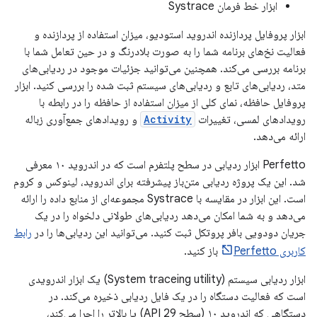
ابزار خط فرمان Systrace
ابزار پروفایل پردازنده اندروید استودیو، میزان استفاده از پردازنده و
فعالیت نخ‌های برنامه شما را به صورت بلادرنگ و در حین تعامل شما با
برنامه بررسی می‌کند. همچنین می‌توانید جزئیات موجود در ردیابی‌های
متد، ردیابی‌های تابع و ردیابی‌های سیستم ثبت شده را بررسی کنید. ابزار
پروفایل حافظه، نمای کلی از میزان استفاده از حافظه را در رابطه با
رویدادهای لمسی، تغییرات
Activity
و رویدادهای جمع‌آوری زباله
ارائه می‌دهد.
Perfetto ابزار ردیابی در سطح پلتفرم است که در اندروید ۱۰ معرفی
شد. این یک پروژه ردیابی متن‌باز پیشرفته برای اندروید، لینوکس و کروم
است. این ابزار در مقایسه با Systrace مجموعه‌ای از منابع داده را ارائه
می‌دهد و به شما امکان می‌دهد ردیابی‌های طولانی دلخواه را در یک
جریان دودویی بافر پروتکل ثبت کنید. می‌توانید این ردیابی‌ها را در
رابط
کاربری Perfetto
باز کنید.
ابزار ردیابی سیستم (System traceing utility) یک ابزار اندرویدی
است که فعالیت دستگاه را در یک فایل ردیابی ذخیره می‌کند. در
دستگاهی که اندروید ۱۰ (سطح API 29) یا بالاتر را اجرا می‌کند،