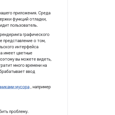
вашего приложения. Среда
ержки функций отладки,
видит пользователь.
 рендеринга графического
е представление о том,
ельского интерфейса
са имеет цветные
поэтому вы можете видеть,
тратит много времени на
обрабатывает ввод
чниками мусора
, например
бить проблему.