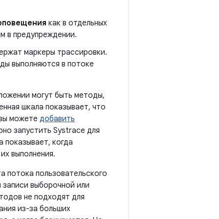
оповещения
как в отдельных
ям в предупреждении.
ержат маркеры трассировки.
оды выполняются в потоке
иложении могут быть методы,
енная шкала показывает, что
 вы можете
добавить
но запустить Systrace для
а показывает, когда
их выполнения.
та потока пользовательского
 записи выборочной или
тодов не подходят для
ания из-за больших