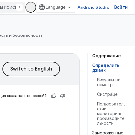
/
Android Studio
Войти
сть и безопасность
Содержание
Определить
джанк
Визуальный
осмотр
Систраце
ия оказалась полезной?
Пользователь
ский
мониторинг
производите
льности
Замороженные