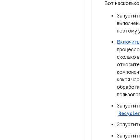
Вот несколько
Запустит
выполнен
поэтому у
Включить
процессо
сколько 
относител
компонен
какая час
обработк
пользова
Запустит
Recycle
Запустит
Запустите