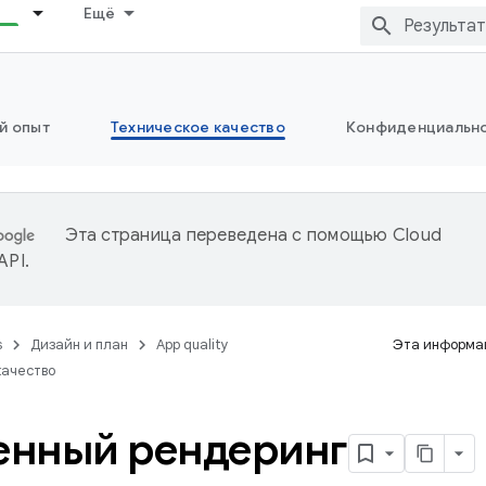
Ещё
й опыт
Техническое качество
Конфиденциально
Эта страница переведена с помощью
Cloud
 API
.
s
Дизайн и план
App quality
Эта информац
качество
енный рендеринг