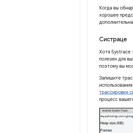
Когда вы обна
хорошее предс
дополнительная
Систраце
Хотя Systrace 
полезен для в
поэтому вы мо
Запишите тра
использования
трассировки с
процесс вашего