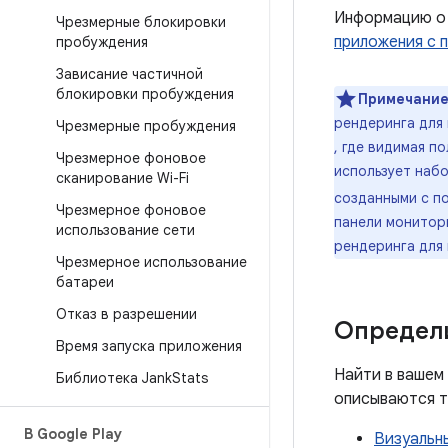
Информацию о 
Чрезмерные блокировки
приложения с п
пробуждения
Зависание частичной
блокировки пробуждения
Примечание
рендеринга для
Чрезмерные пробуждения
, где видимая п
Чрезмерное фоновое
использует наб
сканирование Wi-Fi
созданными с п
Чрезмерное фоновое
панели монитори
использование сети
рендеринга для
Чрезмерное использование
батареи
Отказ в разрешении
Определ
Время запуска приложения
Найти в вашем
Библиотека Jank
Stats
описываются т
В Google Play
Визуальн