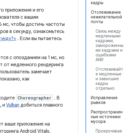
кадры
о приложения и его
Отслеживание
зователя с вашим
нежелательной
почты
6 мс, чтобы достичь частоты
дров в секунду, ознакомьтесь
Связь между
медленными
кунду?»
. Если вы пытаетесь
кадрами,
замороженны
ми кадрами и
ошибками
тся с опозданием на 1 мс, но
ANR
т от медленного рендеринга
Отслеживайт
 пользователь замечает
е медленные
показано, как
и зависшие
кадры
отдельно
бходите
Choreographer
. В
Исправление
рывков
L
и
Vulkan
добиться плавного
Распространен
ные источники
мусора
ет ваше приложение на
ринга Android Vitals.
Прокручивае