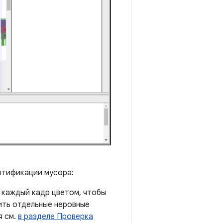
нтификации мусора:
т каждый кадр цветом, чтобы
ить отдельные неровные
я см.
в разделе Проверка