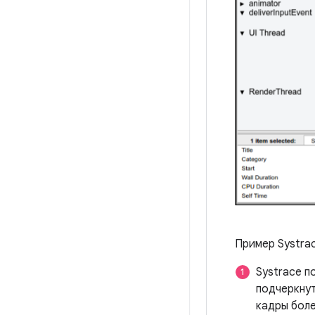
Пример Systra
Systrace п
подчеркнут
кадры боле