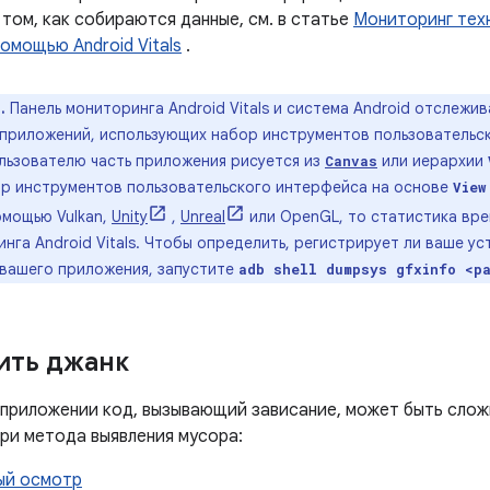
том, как собираются данные, см. в статье
Мониторинг тех
омощью Android Vitals
.
.
Панель мониторинга Android Vitals и система Android отслежи
 приложений, использующих набор инструментов пользовательс
ользователю часть приложения рисуется из
или иерархии
Canvas
ор инструментов пользовательского интерфейса на основе
View
омощью Vulkan,
Unity
,
Unreal
или OpenGL, то статистика вре
нга Android Vitals. Чтобы определить, регистрирует ли ваше у
 вашего приложения, запустите
adb shell dumpsys gfxinfo <p
ить джанк
 приложении код, вызывающий зависание, может быть слож
ри метода выявления мусора:
ый осмотр