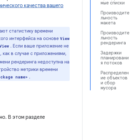
мые списки
нического качества вашего
Производите
льность
макета
вают статистику времени
Производите
льность
кого интерфейса на основе
View
рендеринга
. Если ваше приложение не
View
Задержки
, как в случае с приложениями,
планировани
мени рендеринга недоступна на
я потоков
стройство метрики времени
Распределен
.
ackage name>
ие объектов
и сбор
мусора
но. В этом разделе