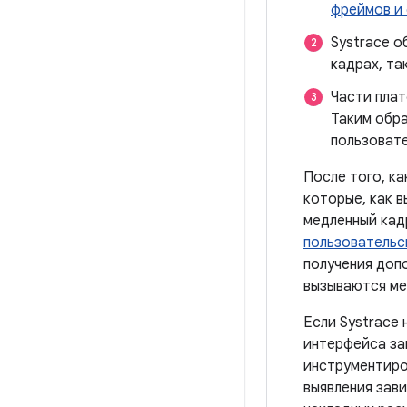
фреймов и
Systrace 
кадрах, та
Части плат
Таким обра
пользовате
После того, ка
которые, как в
медленный кад
пользовательс
получения доп
вызываются ме
Если Systrace
интерфейса за
инструментиро
выявления зав