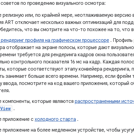
 советов по проведению визуального осмотра:
е релизную или, по крайней мере, неотлаживаемую версию 
ия ART отключает несколько важных оптимизаций для подд
бедитесь, что вы смотрите на что-то похожее на то, что 
 рендеринг профиля на графическом процессоре
. Профиль
ра отображает на экране полосы, которые дают визуально
времени требуется для рендеринга кадров окна пользоват
ьно контрольного показателя 16 мс на кадр. Каждая поло
ты, которые соответствуют этапу конвейера рендеринга, 
ть занимает больше всего времени. Например, если фрейм 
у ввода, посмотрите на код вашего приложения, который 
теля.
е компоненты, которые являются
распространенными исто
rView
.
е приложение с
холодного старта
.
 приложение на более медленном устройстве, чтобы усугу