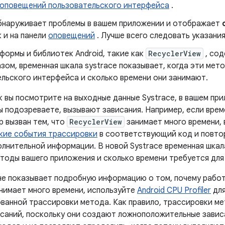
 оповещений пользовательского интерфейса
.
обнаруживает проблемы в вашем приложении и отображает
к и на панели
оповещений
. Лучше всего следовать указани
формы и библиотек Android, такие как
RecyclerView
, сод
зом, временная шкала systrace показывает, когда эти мет
льского интерфейса и сколько времени они занимают.
к вы посмотрите на выходные данные Systrace, в вашем пр
ы подозреваете, вызывают зависания. Например, если врем
р вызван тем, что
RecyclerView
занимает много времени,
кие события трассировки
в соответствующий код и повтор
олнительной информации. В новой Systrace временная шкал
тоды вашего приложения и сколько времени требуется для 
 не показывает подробную информацию о том, почему рабо
нимает много времени, используйте
Android CPU Profiler
для
ванной трассировки метода. Как правило, трассировки ме
исаний, поскольку они создают ложноположительные завис