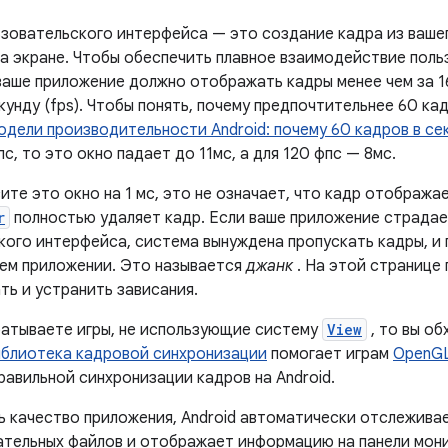
ьзовательского интерфейса — это создание кадра из вашег
а экране. Чтобы обеспечить плавное взаимодействие поль
ваше приложение должно отображать кадры менее чем за 1
кунду (fps). Чтобы понять, почему предпочтительнее 60 ка
дели производительности Android: почему 60 кадров в се
с, то это окно падает до 11мс, а для 120 фпс — 8мс.
ите это окно на 1 мс, это не означает, что кадр отображае
r
полностью удаляет кадр. Если ваше приложение страдае
кого интерфейса, система вынуждена пропускать кадры, и
шем приложении. Это называется
джанк
. На этой странице 
ть и устранить зависания.
батываете игры, не использующие систему
View
, то вы о
иблиотека кадровой синхронизации
помогает играм
OpenG
равильной синхронизации кадров на Android.
ь качество приложения, Android автоматически отслежива
тельных файлов и отображает информацию на панели монито