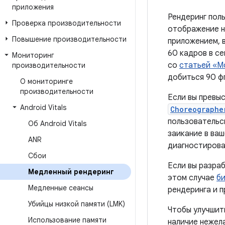
приложения
Рендеринг пол
Проверка производительности
отображение н
Повышение производительности
приложением, 
60 кадров в се
Мониторинг
со
статьей «Мо
производительности
добиться 90 фп
О мониторинге
производительности
Если вы превыс
Android Vitals
Choreographe
пользовательс
Об Android Vitals
заикание в ва
ANR
диагностирова
Сбои
Если вы разра
Медленный рендеринг
этом случае
б
Медленные сеансы
рендеринга и п
Убийцы низкой памяти (LMK)
Чтобы улучшит
Использование памяти
наличие нежела