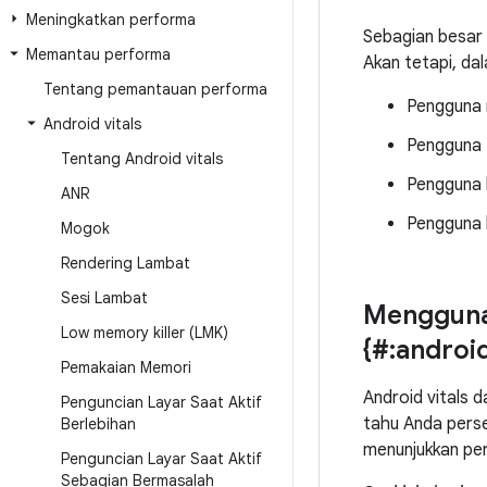
Meningkatkan performa
Sebagian besar
Memantau performa
Akan tetapi, da
Tentang pemantauan performa
Pengguna m
Android vitals
Pengguna t
Tentang Android vitals
Pengguna 
ANR
Pengguna h
Mogok
Rendering Lambat
Sesi Lambat
Mengguna
Low memory killer (LMK)
{#:android
Pemakaian Memori
Android vitals 
Penguncian Layar Saat Aktif
tahu Anda persen
Berlebihan
menunjukkan pers
Penguncian Layar Saat Aktif
Sebagian Bermasalah