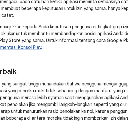
mengacu pada satu hari ketika aplikasi meminta setidaknya satu
 membuat beberapa keputusan untuk izin yang sama, hanya kep
dicatat.
enunjukkan kepada Anda keputusan pengguna di tingkat grup izin
ok ukur untuk membantu membandingkan posisi aplikasi Anda den
Play Store yang sama. Untuk informasi tentang cara Google P
mentasi Konsol Play
.
erbaik
n yang sangat tinggi menandakan bahwa pengguna mengangg
asi yang mereka miliki tidak sebanding dengan manfaat yang d
pengguna merasa lebih nyaman saat menggunakan aplikasi And
kat penolakan jika mengambil langkah-langkah seperti yang diura
harap untuk menurunkan rasio penolakan ke nol, karena pengguna
n beberapa di antara mereka tidak ingin memberikan izin dala