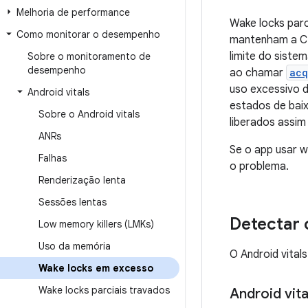
Melhoria de performance
Wake locks par
Como monitorar o desempenho
mantenham a CP
limite do siste
Sobre o monitoramento de
desempenho
ao chamar
acq
uso excessivo d
Android vitals
estados de baix
Sobre o Android vitals
liberados assim
ANRs
Se o app usar w
Falhas
o problema.
Renderização lenta
Sessões lentas
Detectar
Low memory killers (LMKs)
Uso da memória
O Android vital
Wake locks em excesso
Wake locks parciais travados
Android vita