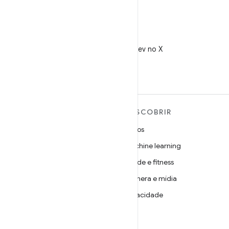
X
Siga @AndroidDev no X
MAIS SOBRE O ANDROID
DESCOBRIR
Android
Jogos
Android para empresas
Machine learning
Segurança
Saúde e fitness
Source
Câmera e mídia
Notícias
Privacidade
Blog
5G
Podcasts