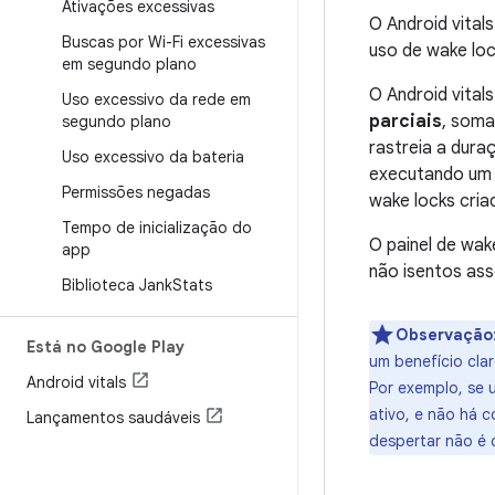
Ativações excessivas
O Android vita
Buscas por Wi-Fi excessivas
uso de wake loc
em segundo plano
O Android vital
Uso excessivo da rede em
parciais
, soma
segundo plano
rastreia a dura
Uso excessivo da bateria
executando um s
Permissões negadas
wake locks cria
Tempo de inicialização do
O painel de wak
app
não isentos as
Biblioteca Jank
Stats
Observação
Está no Google Play
um benefício cla
Android vitals
Por exemplo, se 
ativo, e não há 
Lançamentos saudáveis
despertar não é 