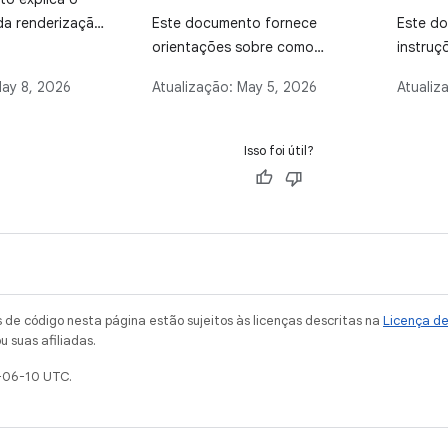
a renderização
Este documento fornece
Este d
definindo
orientações sobre como
instruç
 como frames
executar comparativos de
como de
ay 8, 2026
Atualização:
May 5, 2026
Atualiz
ido à
desempenho do Android em
manualm
lenta e frames
um ambiente de integração
perfil 
omo atrasos
contínua (CI) para monitorar o
Android
Isso foi útil?
 oferece
desempenho ao longo do
alterna
diagnosticar e
tempo e identificar regressões
geraçã
s problemas em
ou melhorias, detalhando os
a bibli
ndroid, com foco
processos de configuração,
Macrob
eriências do
execução e coleta de dados.
ilas.
de código nesta página estão sujeitos às licenças descritas na
Licença d
u suas afiliadas.
-06-10 UTC.