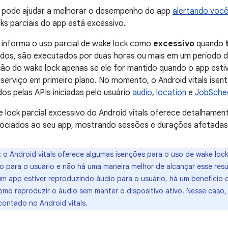
ls pode ajudar a melhorar o desempenho do app
alertando você
ks parciais do app está excessivo.
s informa o uso parcial de wake lock como
excessivo
quando
dos, são executados por duas horas ou mais em um período de
ção do wake lock apenas se ele for mantido quando o app est
erviço em primeiro plano. No momento, o Android vitals isent
dos pelas APIs iniciadas pelo usuário
audio
,
location
e
JobSched
e lock parcial excessivo do Android vitals oferece detalhame
sociados ao seu app, mostrando sessões e durações afetadas
:
o Android vitals oferece algumas isenções para o uso de wake lock
ro para o usuário e não há uma maneira melhor de alcançar esse resu
um app estiver reproduzindo áudio para o usuário, há um benefício c
como reproduzir o áudio sem manter o dispositivo ativo. Nesse caso,
contado no Android vitals.