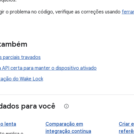
oqueios.
gir o problema no código, verifique as correções usando
ferra
 também
s parciais travados
 API certa para manter o dispositivo ativado
ação do Wake Lock
ados para você
o lenta
Comparação em
Criar e
integração contínua
refer
o explica o