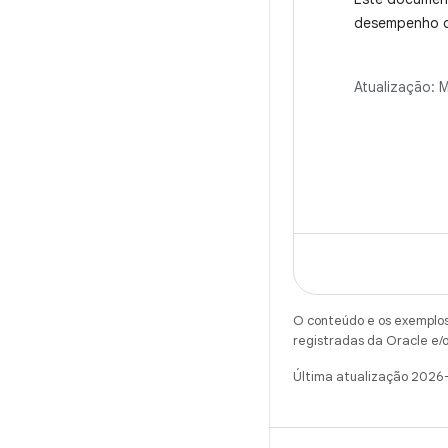
desempenho d
da interface, 
instabilidade
Atualização:
M
ignorados dev
renderização 
congelados c
extremos. Ele
métodos para 
corrigir esse
aplicativos A
em manter exp
usuário tranqu
O conteúdo e os exemplos 
registradas da Oracle e/o
Última atualização 2026