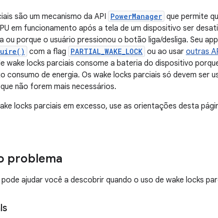
ciais são um mecanismo da API
PowerManager
que permite q
U em funcionamento após a tela de um dispositivo ser desati
ma ou porque o usuário pressionou o botão liga/desliga. Seu app
uire()
com a flag
PARTIAL_WAKE_LOCK
ou ao usar
outras A
e wake locks parciais consome a bateria do dispositivo porqu
o consumo de energia. Os wake locks parciais só devem ser u
 que não forem mais necessários.
ake locks parciais em excesso, use as orientações desta págin
 o problema
s pode ajudar você a descobrir quando o uso de wake locks par
ls