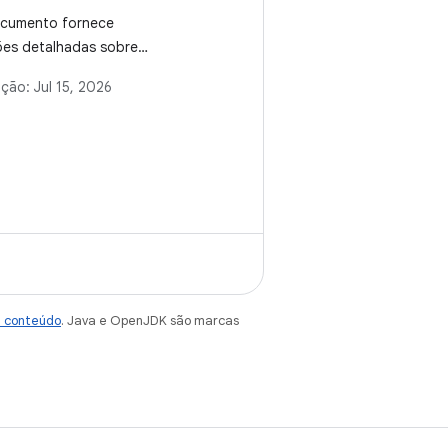
ocumento fornece
ões detalhadas sobre
finir, coletar e medir
ação:
Jul 15, 2026
ente as regras de
de referência para apps
, servindo como uma
tiva aos métodos de
o automatizada, como
oteca Jetpack
enchmark.
e conteúdo
. Java e OpenJDK são marcas