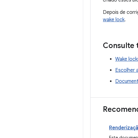
criado esses bl
Depois de corri
wake lock
.
Consulte
Wake lock
Escolher a
Document
Recomend
Renderizaçã
Este document