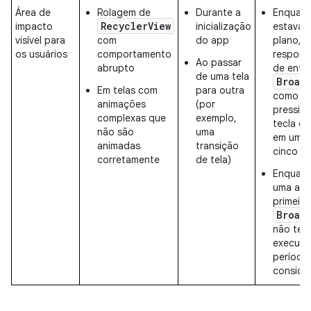
Área de
Rolagem de
Durante a
Enquant
RecyclerView
impacto
inicialização
estava 
visível para
com
do app
plano, 
os usuários
comportamento
respond
Ao passar
abrupto
de entr
de uma tela
Broad
Em telas com
para outra
como ev
animações
(por
pressio
complexas que
exemplo,
tecla ou
não são
uma
em um i
animadas
transição
cinco s
corretamente
de tela)
Enquant
uma ati
primeiro
Broad
não ter
execuçã
período
consider