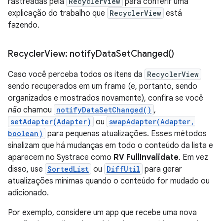
rastreadas pela
RecyclerView
para conferir uma
explicação do trabalho que
RecyclerView
está
fazendo.
Recycler
View:
notify
Data
Set
Changed(
)
Caso você perceba todos os itens da
RecyclerView
sendo recuperados em um frame (e, portanto, sendo
organizados e mostrados novamente), confira se você
não
chamou
notifyDataSetChanged()
,
setAdapter(Adapter)
ou
swapAdapter(Adapter,
boolean)
para pequenas atualizações. Esses métodos
sinalizam que há mudanças em todo o conteúdo da lista e
aparecem no Systrace como
RV FullInvalidate
. Em vez
disso, use
SortedList
ou
DiffUtil
para gerar
atualizações mínimas quando o conteúdo for mudado ou
adicionado.
Por exemplo, considere um app que recebe uma nova