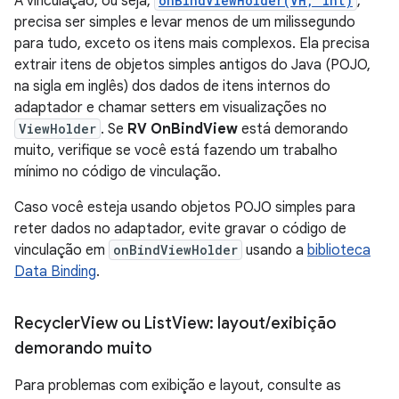
A vinculação, ou seja,
onBindViewHolder(VH, int)
,
precisa ser simples e levar menos de um milissegundo
para tudo, exceto os itens mais complexos. Ela precisa
extrair itens de objetos simples antigos do Java (POJO,
na sigla em inglês) dos dados de itens internos do
adaptador e chamar setters em visualizações no
ViewHolder
. Se
RV OnBindView
está demorando
muito, verifique se você está fazendo um trabalho
mínimo no código de vinculação.
Caso você esteja usando objetos POJO simples para
reter dados no adaptador, evite gravar o código de
vinculação em
onBindViewHolder
usando a
biblioteca
Data Binding
.
Recycler
View ou List
View: layout
/
exibição
demorando muito
Para problemas com exibição e layout, consulte as