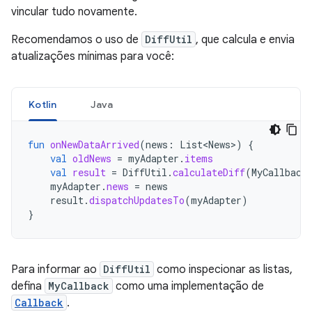
vincular tudo novamente.
Recomendamos o uso de
DiffUtil
, que calcula e envia
atualizações mínimas para você:
Kotlin
Java
fun
onNewDataArrived
(
news
:
List<News>
)
{
val
oldNews
=
myAdapter
.
items
val
result
=
DiffUtil
.
calculateDiff
(
MyCallback
myAdapter
.
news
=
news
result
.
dispatchUpdatesTo
(
myAdapter
)
}
Para informar ao
DiffUtil
como inspecionar as listas,
defina
MyCallback
como uma implementação de
Callback
.