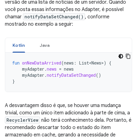
versão de uma lista de notícias de um servidor. Quando
você posta essas informações no Adapter, é possível
chamar
notifyDataSetChanged()
, conforme
mostrado no exemplo a seguir:
Kotlin
Java
fun
onNewDataArrived
(
news
:
List<News>
)
{
myAdapter
.
news
=
news
myAdapter
.
notifyDataSetChanged
()
}
A desvantagem disso é que, se houver uma mudança
trivial, como um único item adicionado à parte de cima, a
RecyclerView
não terá conhecimento dela. Portanto, é
recomendado descartar todo o estado do item
armazenado em cache, gerando a necessidade de