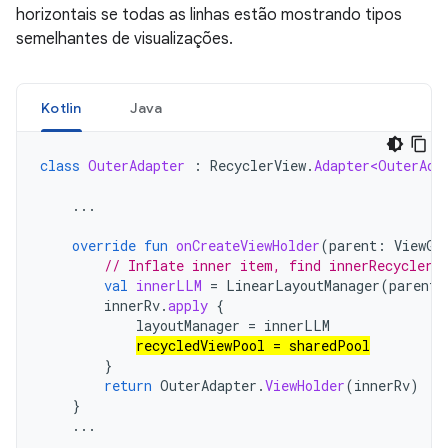
horizontais se todas as linhas estão mostrando tipos
semelhantes de visualizações.
Kotlin
Java
class
OuterAdapter
:
RecyclerView
.
Adapter<OuterAda
...
override
fun
onCreateViewHolder
(
parent
:
ViewGr
// Inflate inner item, find innerRecyclerV
val
innerLLM
=
LinearLayoutManager
(
parent
.
innerRv
.
apply
{
layoutManager
=
innerLLM
recycledViewPool
=
sharedPool
}
return
OuterAdapter
.
ViewHolder
(
innerRv
)
}
...