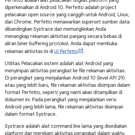
Perfetto adalah alat pelacakan tingkat platform yang
diperkenalkan di Android 10. Perfetto adalah project
pelacakan open source yang canggih untuk Android, Linux,
dan Chrome. Perfetto menawarkan superset sumber data
dibandingkan Systrace dan memungkinkan Anda
menangkap rekaman aktivitas panjang secara bebas di
aliran biner buffering protokol. Anda dapat membuka
rekaman aktivitas ini di
UI Perfetto
.
Utilitas Pelacakan sistem adalah alat Android yang
menyimpan aktivitas perangkat ke file rekaman aktivitas.
Di perangkat yang menjalankan Android 10 (level API 29)
atau yang lebih baru, file rekaman aktivitas disimpan dalam
format Perfetto, seperti yang nanti akan ditampilkan di
dokumen ini. Pada perangkat yang menjalankan versi
Android yang lebih lama, file rekaman aktivitas disimpan
dalam format Systrace.
Systrace adalah alat command line lama yang disediakan
platform dan merekam aktivitas perangkat dalam waktu