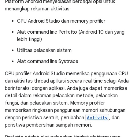
Platform Android menyediakan berbagai opsi untuk
menangkap rekaman aktivitas:
CPU Android Studio dan memory profiler
Alat command line Perfetto (Android 10 dan yang
lebih tinggi)
Utilitas pelacakan sistem
Alat command line Systrace
CPU profiler Android Studio memeriksa penggunaan CPU
dan aktivitas thread aplikasi secara real time selagi Anda
berinteraksi dengan aplikasi. Anda juga dapat memeriksa
detail dalam rekaman pelacakan metode, pelacakan
fungsi, dan pelacakan sistem. Memory profiler
memberikan ringkasan penggunaan memori sehubungan
dengan peristiwa sentuh, perubahan
Activity
, dan
peristiwa pembersihan sampah memori.