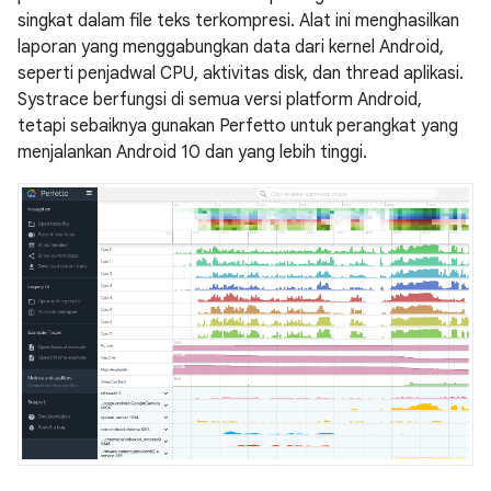
singkat dalam file teks terkompresi. Alat ini menghasilkan
laporan yang menggabungkan data dari kernel Android,
seperti penjadwal CPU, aktivitas disk, dan thread aplikasi.
Systrace berfungsi di semua versi platform Android,
tetapi sebaiknya gunakan Perfetto untuk perangkat yang
menjalankan Android 10 dan yang lebih tinggi.