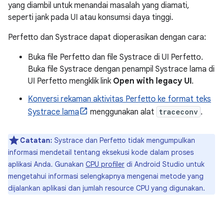
yang diambil untuk menandai masalah yang diamati,
seperti jank pada UI atau konsumsi daya tinggi.
Perfetto dan Systrace dapat dioperasikan dengan cara:
Buka file Perfetto dan file Systrace di UI Perfetto.
Buka file Systrace dengan penampil Systrace lama di
UI Perfetto mengklik link
Open with legacy UI
.
Konversi rekaman aktivitas Perfetto ke format teks
Systrace lama
menggunakan alat
traceconv
.
Catatan:
Systrace dan Perfetto tidak mengumpulkan
informasi mendetail tentang eksekusi kode dalam proses
aplikasi Anda. Gunakan
CPU profiler
di Android Studio untuk
mengetahui informasi selengkapnya mengenai metode yang
dijalankan aplikasi dan jumlah resource CPU yang digunakan.