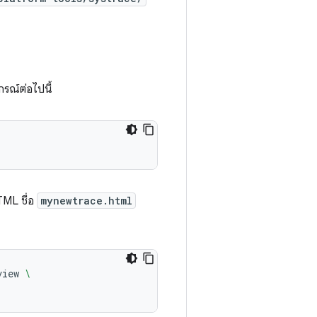
รณ์ต่อไปนี้
TML ชื่อ
mynewtrace.html
view
\