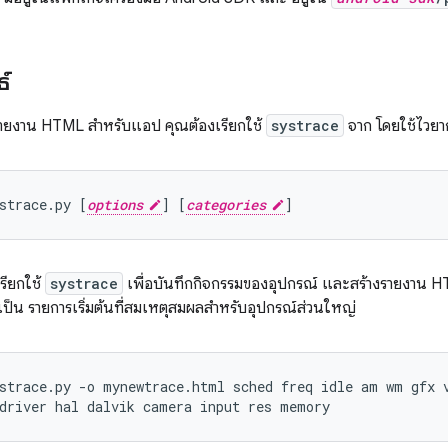
์
รายงาน HTML สำหรับแอป คุณต้องเรียกใช้
systrace
จาก โดยใช้ไวยาก
strace.py
[
options
]
[
categories
]
เรียกใช้
systrace
เพื่อบันทึกกิจกรรมของอุปกรณ์ และสร้างรายงาน H
้เป็น รายการเริ่มต้นที่สมเหตุสมผลสำหรับอุปกรณ์ส่วนใหญ่
strace.py
-o
mynewtrace.html
sched
freq
idle
am
wm
gfx
driver
hal
dalvik
camera
input
res