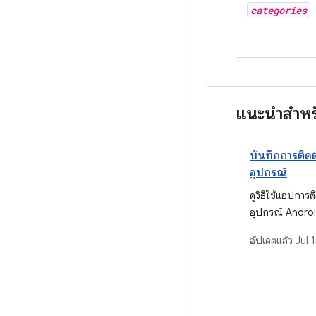
categories
แนะนำสำหร
บันทึกการติ
อุปกรณ์
ดูวิธีใช้แอปกา
อุปกรณ์ Android
บันทึกการติดตา
อัปเดตแล้ว
Jul 
อุปกรณ์โดยตรงโด
หรือเมนูแอป จา
วิเคราะห์