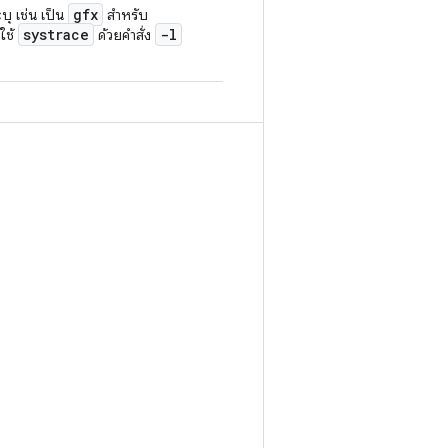
gfx
ุ เช่น เป็น
สำหรับ
systrace
-l
ใช้
ด้วยคำสั่ง