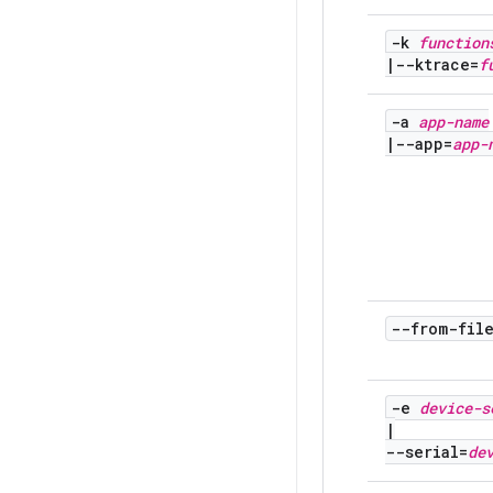
-k
function
|
--ktrace=
f
-a
app-name
|
--app=
app-
--from-fil
-e
device-s
|
--serial=
de