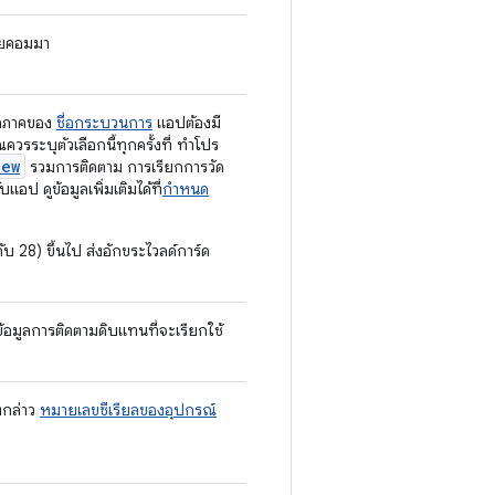
้วยคอมมา
จุลภาคของ
ชื่อกระบวนการ
แอปต้องมี
ณควรระบุตัวเลือกนี้ทุกครั้งที่ ทำโปร
iew
รวมการติดตาม การเรียกการวัด
แอป ดูข้อมูลเพิ่มเติมได้ที่
กําหนด
บ 28) ขึ้นไป ส่งอักขระไวลด์การ์ด
ข้อมูลการติดตามดิบแทนที่จะเรียกใช้
งกล่าว
หมายเลขซีเรียลของอุปกรณ์