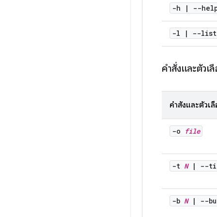
-h | --hel
-l
|
--list
คำสั่งและตัวเลื
คำสั่งและตัวเล
-o
file
-t
N
|
--ti
-b
N
|
--bu