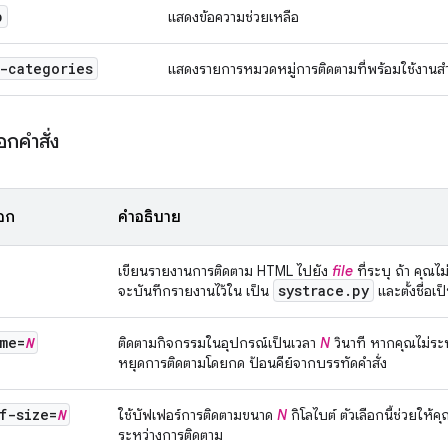
p
แสดงข้อความช่วยเหลือ
-categories
แสดงรายการหมวดหมู่การติดตามที่พร้อมใช้งานสำห
อกคำสั่ง
ือก
คำอธิบาย
เขียนรายงานการติดตาม HTML ไปยัง
file
ที่ระบุ ถ้า คุณไม่
systrace
.
py
จะบันทึกรายงานไว้ใน เป็น
และตั้งชื่อเป
me=
N
ติดตามกิจกรรมในอุปกรณ์เป็นเวลา
N
วินาที หากคุณไม่ระบุ
หยุดการติดตามโดยกด ป้อนคีย์จากบรรทัดคำสั่ง
f-size=
N
ใช้บัฟเฟอร์การติดตามขนาด
N
กิโลไบต์ ตัวเลือกนี้ช่วยให้
ระหว่างการติดตาม