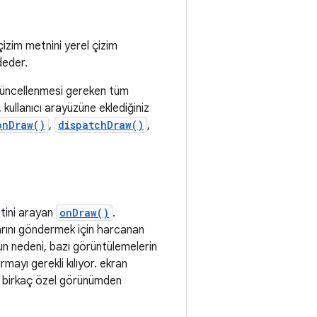
çizim metnini yerel çizim
deder.
güncellenmesi gereken tüm
kullanıcı arayüzüne eklediğiniz
onDraw()
,
dispatchDraw()
,
etini arayan
onDraw()
.
larını göndermek için harcanan
un nedeni, bazı görüntülemelerin
mayı gerekli kılıyor. ekran
an birkaç özel görünümden