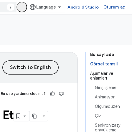
/
Android Studio
Oturum aç
Bu sayfada
Görsel temsil
Aşamalar ve
anlamları
Giriş işleme
Bu size yardımcı oldu mu?
Animasyon
Ölçüm/düzen
 Et
Çiz
Senkronizasy
on/yükleme