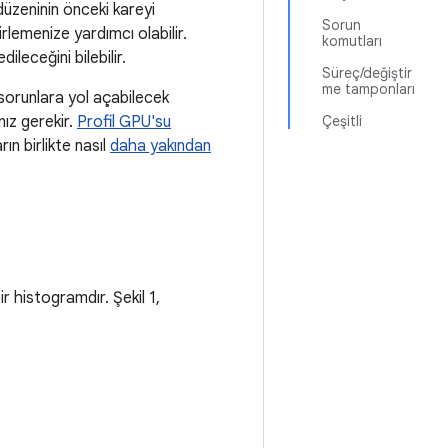
üzeninin önceki kareyi
Sorun
irlemenize yardımcı olabilir.
komutları
leceğini bilebilir.
Süreç/değiştir
me tamponları
sorunlara yol açabilecek
ız gerekir.
Profil GPU'su
Çeşitli
ın birlikte nasıl
daha yakından
r histogramdır. Şekil 1,