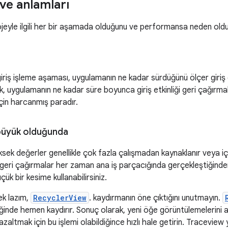
ve anlamları
eyle ilgili her bir aşamada olduğunu ve performansa neden olduğ
giriş işleme aşaması, uygulamanın ne kadar sürdüğünü ölçer giriş 
k, uygulamanın ne kadar süre boyunca giriş etkinliği geri çağırma
çin harcanmış paradır.
büyük olduğunda
ksek değerler genellikle çok fazla çalışmadan kaynaklanır veya 
 Bu geri çağırmalar her zaman ana iş parçacığında gerçekleştiğin
çük bir kesime kullanabilirsiniz.
ek lazım,
RecyclerView
. kaydırmanın öne çıktığını unutmayın.
tiğinde hemen kaydırır. Sonuç olarak, yeni öğe görüntülemelerini art
i azaltmak için bu işlemi olabildiğince hızlı hale getirin. Tracevi