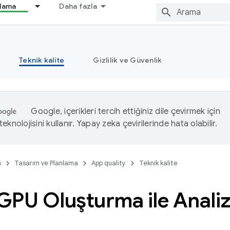
nlama
Daha fazla
Teknik kalite
Gizlilik ve Güvenlik
Google, içerikleri tercih ettiğiniz dile çevirmek için
eknolojisini kullanır. Yapay zeka çevirilerinde hata olabilir.
s
Tasarım ve Planlama
App quality
Teknik kalite
 GPU Oluşturma ile Analiz