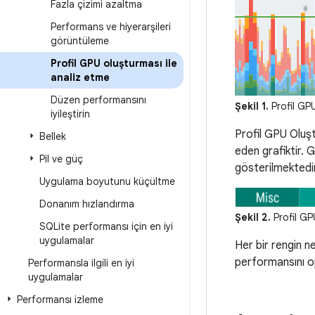
Fazla çizimi azaltma
Performans ve hiyerarşileri
görüntüleme
Profil GPU oluşturması ile
analiz etme
Düzen performansını
Şekil 1.
Profil GP
iyileştirin
Profil GPU Oluş
Bellek
eden grafiktir. G
Pil ve güç
gösterilmektedir
Uygulama boyutunu küçültme
Donanım hızlandırma
Şekil 2.
Profil GP
SQLite performansı için en iyi
uygulamalar
Her bir rengin ne
performansını op
Performansla ilgili en iyi
uygulamalar
Performansı izleme