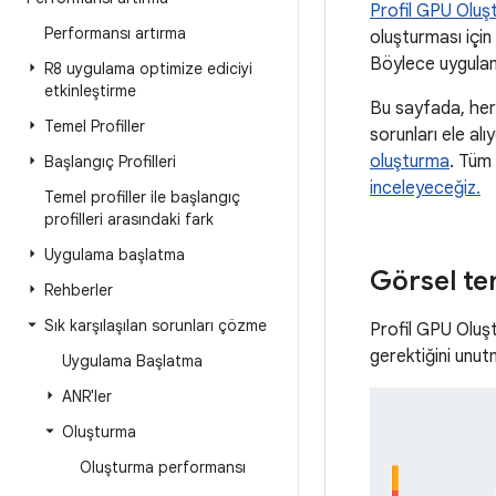
Profil GPU Oluş
Performansı artırma
oluşturması için 
Böylece uygulama
R8 uygulama optimize ediciyi
etkinleştirme
Bu sayfada, her
Temel Profiller
sorunları ele al
oluşturma
. Tüm 
Başlangıç Profilleri
inceleyeceğiz.
Temel profiller ile başlangıç
profilleri arasındaki fark
Uygulama başlatma
Görsel te
Rehberler
Sık karşılaşılan sorunları çözme
Profil GPU Oluşt
gerektiğini unut
Uygulama Başlatma
ANR'ler
Oluşturma
Oluşturma performansı