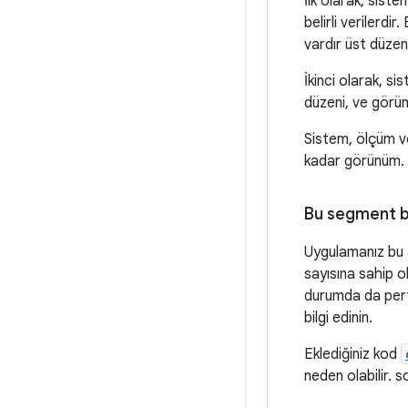
İlk olarak, sis
belirli verilerdi
vardır üst düzen
İkinci olarak, s
düzeni, ve görü
Sistem, ölçüm ve
kadar görünüm.
Bu segment 
Uygulamanız bu 
sayısına sahip o
durumda da perf
bilgi edinin.
Eklediğiniz kod
neden olabilir. s