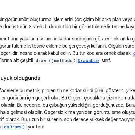
ir görünümün oluşturma işlemlerini (ör. çizim bir arka plan veya 
ne dönüştürür. Sistem bu komutları bir görüntüleme listesine kay
omutların yakalanmasının ne kadar sürdüğünü gösterir ekranda 
görüntüleme listesine ekleme bu çerçeveyi kullanın. Ölçülen süre, 
geçerlidir. nesne olarak kabul edilir. Bu tür kodlara örnek olarak
larına ait çeşitli
draw ()methods
:
Drawable
sınıf.
büyük olduğunda
 ifadelerle bu metrik, projenizin ne kadar sürdüğünü gösterir. şirk
 her görünüm için geçerli olur. Bu Ölçüm, çocuklara çizim komut
i olabilir. Bu nedenle, bu çubuğun yükseldiğini gördüğünüzde, Bun
hale gelmesi olabilir. Geçersiz kılma yeniden görüntüleme oluştur
natif olarak, Bu, uzun bir sürenin, son derece yüksek değer taşıy
ğı
onDraw()
yöntem.