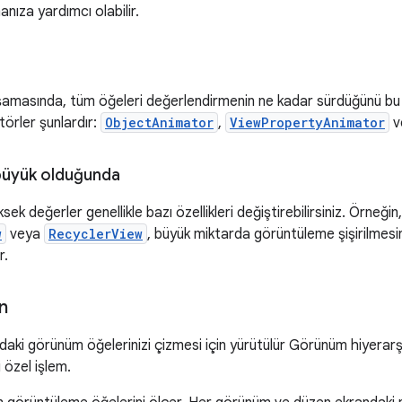
manıza yardımcı olabilir.
amasında, tüm öğeleri değerlendirmenin ne kadar sürdüğünü bu 
örler şunlardır:
ObjectAnimator
,
ViewPropertyAnimator
v
büyük olduğunda
ek değerler genellikle bazı özellikleri değiştirebilirsiniz. Örneği
w
veya
RecyclerView
, büyük miktarda görüntüleme şişirilmesin
r.
n
daki görünüm öğelerinizi çizmesi için yürütülür Görünüm hiyerarş
 özel işlem.