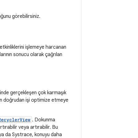
unu görebilirsiniz.
etkinliklerini işlemeye harcanan
larının sonucu olarak çağrılan
içinde gerçekleşen çok karmaşık
den doğrudan işi optimize etmeye
RecyclerView
. Dokunma
ırabilir veya artırabilir. Bu
ew ya da Systrace, konuyu daha