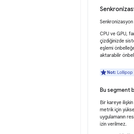
Senkroniza
Senkronizasyon v
CPU ve GPU, fark
çizdiğinizde sis
eşlemi önbelleğe
aktarabilir önbel
Not:
Lollipop
Bu segment 
Bir kareye ilişk
metrik için yüks
uygulamanın resi
izin verilmez.