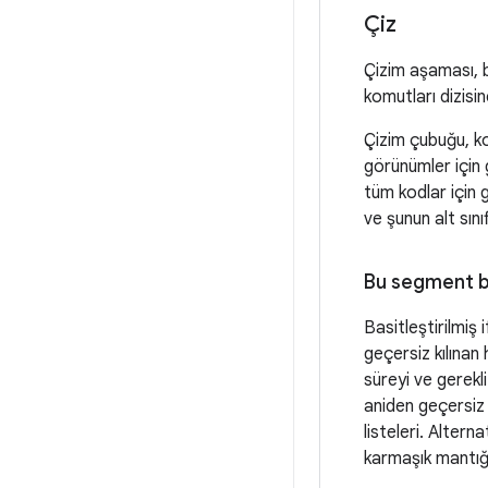
Çiz
Çizim aşaması, b
komutları dizisi
Çizim çubuğu, k
görünümler için 
tüm kodlar için 
ve şunun alt sınıf
Bu segment 
Basitleştirilmiş
geçersiz kılınan
süreyi ve gerekl
aniden geçersiz 
listeleri. Alter
karmaşık mantı