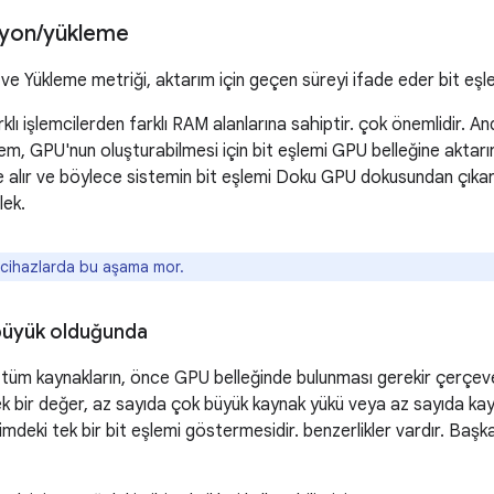
syon
/
yükleme
e Yükleme metriği, aktarım için geçen süreyi ifade eder bit eşl
lı işlemcilerden farklı RAM alanlarına sahiptir. çok önemlidir. An
tem, GPU'nun oluşturabilmesi için bit eşlemi GPU belleğine aktarır
 alır ve böylece sistemin bit eşlemi Doku GPU dokusundan çıkarı
lek.
 cihazlarda bu aşama mor.
büyük olduğunda
in tüm kaynakların, önce GPU belleğinde bulunması gerekir çerçeve ç
ek bir değer, az sayıda çok büyük kaynak yükü veya az sayıda kayn
mdeki tek bir bit eşlemi göstermesidir. benzerlikler vardır. Başk