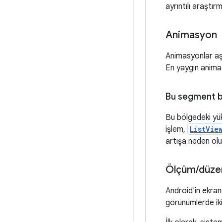
ayrıntılı araştır
Animasyon
Animasyonlar aş
En yaygın animat
Bu segment 
Bu bölgedeki yüks
işlem,
ListVie
artışa neden olu
Ölçüm
/
düze
Android'in ekran
görünümlerde iki