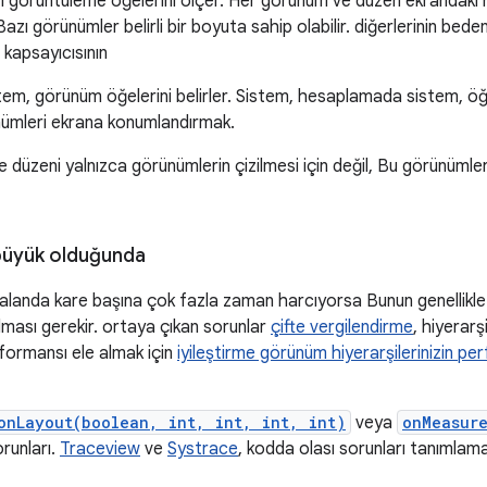
tem görüntüleme öğelerini ölçer. Her görünüm ve düzen ekrandaki
r. Bazı görünümler belirli bir boyuta sahip olabilir. diğerlerinin b
 kapsayıcısının
istem, görünüm öğelerini belirler. Sistem, hesaplamada sistem, ö
nümleri ekrana konumlandırmak.
 düzeni yalnızca görünümlerin çizilmesi için değil, Bu görünümler
büyük olduğunda
alanda kare başına çok fazla zaman harcıyorsa Bunun genellikl
lması gerekir. ortaya çıkan sorunlar
çifte vergilendirme
, hiyerarş
ormansı ele almak için
iyileştirme görünüm hiyerarşilerinizin pe
onLayout(boolean, int, int, int, int)
veya
onMeasure
orunları.
Traceview
ve
Systrace
, kodda olası sorunları tanımlamak 