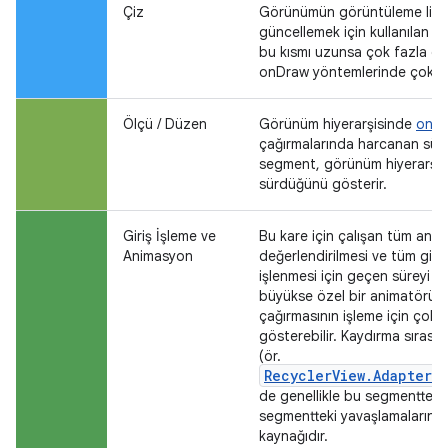
Çiz
Görünümün görüntüleme liste
güncellemek için kullanılan s
bu kısmı uzunsa çok fazla öz
onDraw yöntemlerinde çok fazl
Ölçü / Düzen
Görünüm hiyerarşisinde
onLa
çağırmalarında harcanan sürey
segment, görünüm hiyerarşisi
sürdüğünü gösterir.
Giriş İşleme ve
Bu kare için çalışan tüm ani
Animasyon
değerlendirilmesi ve tüm giriş
işlenmesi için geçen süreyi g
büyükse özel bir animatörün v
çağırmasının işleme için çok 
gösterebilir. Kaydırma sıras
(ör.
RecyclerView.Adapter.
de genellikle bu segmentte g
segmentteki yavaşlamaların d
kaynağıdır.