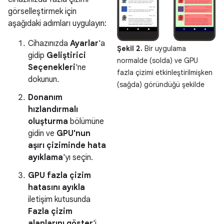
görselleştirmek için
aşağıdaki adımları uygulayın:
Cihazınızda
Ayarlar
'a
Şekil 2.
Bir uygulama
gidip
Geliştirici
normalde (solda) ve GPU
Seçenekleri
'ne
fazla çizimi etkinleştirilmişken
dokunun.
(sağda) göründüğü şekilde
Donanım
hızlandırmalı
oluşturma
bölümüne
gidin ve
GPU'nun
aşırı çiziminde hata
ayıklama
'yı seçin.
GPU fazla çizim
hatasını ayıkla
iletişim kutusunda
Fazla çizim
alanlarını göster
'i