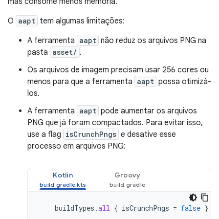
mas consome menos memória.
O
aapt
tem algumas limitações:
A ferramenta
aapt
não reduz os arquivos PNG na
pasta
asset/
.
Os arquivos de imagem precisam usar 256 cores ou
menos para que a ferramenta
aapt
possa otimizá-
los.
A ferramenta
aapt
pode aumentar os arquivos
PNG que já foram compactados. Para evitar isso,
use a flag
isCrunchPngs
e desative esse
processo em arquivos PNG:
Kotlin
Groovy
buildTypes
.
all
{
isCrunchPngs
=
false
}