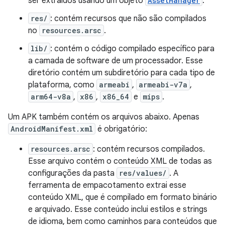
ser extraidos usando um objeto
AssetManager
.
res/
: contém recursos que não são compilados
no
resources.arsc
.
lib/
: contém o código compilado específico para
a camada de software de um processador. Esse
diretório contém um subdiretório para cada tipo de
plataforma, como
armeabi
,
armeabi-v7a
,
arm64-v8a
,
x86
,
x86_64
e
mips
.
Um APK também contém os arquivos abaixo. Apenas
AndroidManifest.xml
é obrigatório:
resources.arsc
: contém recursos compilados.
Esse arquivo contém o conteúdo XML de todas as
configurações da pasta
res/values/
. A
ferramenta de empacotamento extrai esse
conteúdo XML, que é compilado em formato binário
e arquivado. Esse conteúdo inclui estilos e strings
de idioma, bem como caminhos para conteúdos que