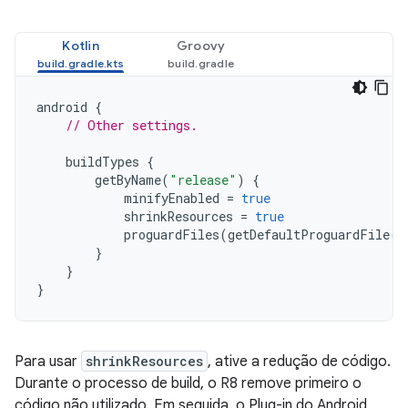
Kotlin
Groovy
android
{
// Other settings.
buildTypes
{
getByName
(
"release"
)
{
minifyEnabled
=
true
shrinkResources
=
true
proguardFiles
(
getDefaultProguardFile
(
'
}
}
}
Para usar
shrinkResources
, ative a redução de código.
Durante o processo de build, o R8 remove primeiro o
código não utilizado. Em seguida, o Plug-in do Android