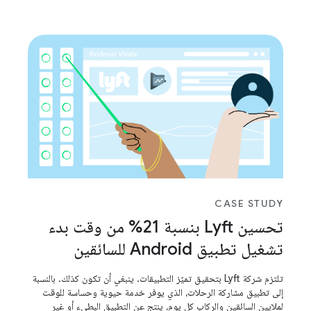
CASE STUDY
تحسين Lyft بنسبة 21% من وقت بدء
تشغيل تطبيق Android للسائقين
تلتزم شركة Lyft بتحقيق تميّز التطبيقات. ينبغي أن تكون كذلك. بالنسبة
إلى تطبيق مشاركة الرحلات، الذي يوفر خدمة حيوية وحساسة للوقت
لملايين السائقين والركاب كل يوم، ينتج عن التطبيق البطيء أو غير