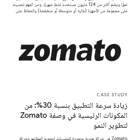
نموًا ويضم أكثر من 124 مليون مستخدم نشط شهريًا، ومن المهم تحسينه
على مجموعة من الأجهزة (عالية أو متوسطة أو منخفضة) والحفاظ على
تقديم تجربة عادية لجميع هذه الأجهزة جميعها عاملاً بالغ الأهمية لتحقيق
النجاح. ساعدها تحسين وقت الشركات الناشئة وجعلها سريعة الاستجابة
على تحقيق النجاح.
CASE STUDY
زيادة سرعة التطبيق بنسبة 30%: من
المكونات الرئيسية في وصفة Zomato
لتطوير النمو
Zomato هي شركة هندية متعددة الجنسيات لتجميع المطاعم وشركة