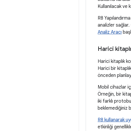
Kullanılacak ve ka
R8 Yapılandırma 
analizler sağlar
Analiz Aracı
başl
Harici kitapl
Harici kitaplık k
Harici bir kitapl
önceden planlayı
Mobil cihazlar iç
Örneğin, bir kita
iki farklı proto
beklemediğiniz b
R8 kullanarak u
etkinliği genelli