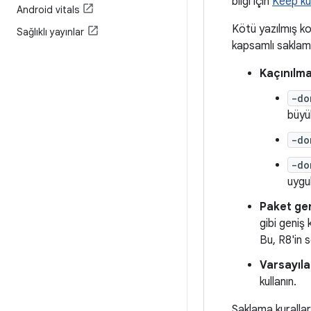
bilgi için
Keep kur
Android vitals
Kötü yazılmış ko
Sağlıklı yayınlar
kapsamlı saklama 
Kaçınılma
-do
büyük
-do
-do
uygu
Paket gen
gibi geniş
Bu, R8'in 
Varsayıla
kullanın.
Saklama kurallar