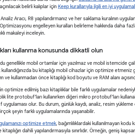
çınılacak belirli kalıplar için
Keep kurallarıyla ilgili en iyi uygulama
Analiz Aracı, R8 yapılandırmanız ve her saklama kuralının uygulama
. Optimizasyonu engelleyen kuralları belirleme hakkında daha fazla
ıklı makaleyi inceleyin.
ıkları kullanma konusunda dikkatli olun
odu genellikle mobil ortamlar için yazılmaz ve mobil istemcide çalı
ık kullandığınızda bu kitaplığı mobil cihazlar için optimize etmeniz 
n ve kullanmadan önce kitaplığı kod boyutu ve RAM alanı açısınd
in optimize edilmiş bazı kitaplıklar bile farklı uygulamalar nedeniy
plık lite protobuf'ları kullanırken diğeri mikro protobuf'ları kull
buf uygulaması olur. Bu durum, günlük kaydı, analiz, resim yüklem
irçok şeyin farklı uygulamalarında yaşanabilir.
ygulamanızı optimize etmek
, bağımlılıklardaki kullanılmayan kodu k
kle kitaplığın dahili yapılandırmasıyla sınırlıdır. Örneğin, geniş kaps