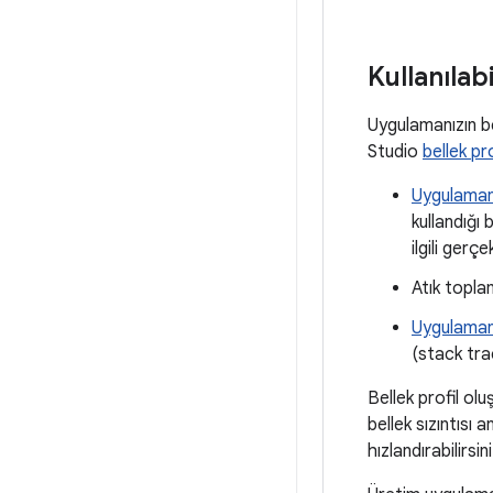
Kullanılab
Uygulamanızın bel
Studio
bellek pro
Uygulamanı
kullandığı 
ilgili gerç
Atık toplam
Uygulamanı
(stack tra
Bellek profil ol
bellek sızıntısı 
hızlandırabilirsin