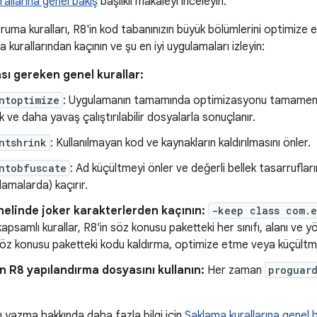
allarına genel bakış
başlıklı makaleyi inceleyin.
ruma kuralları, R8'in kod tabanınızın büyük bölümlerini optimize 
kurallarından kaçının ve şu en iyi uygulamaları izleyin:
sı gereken genel kurallar:
ntoptimize
: Uygulamanın tamamında optimizasyonu tamamen de
 ve daha yavaş çalıştırılabilir dosyalarla sonuçlanır.
ntshrink
: Kullanılmayan kod ve kaynakların kaldırılmasını önler.
ntobfuscate
: Ad küçültmeyi önler ve değerli bellek tasarrufların
lamalarda) kaçırır.
elinde joker karakterlerden kaçının:
-keep class com.
 kapsamlı kurallar, R8'in söz konusu paketteki her sınıfı, alanı ve
söz konusu paketteki kodu kaldırma, optimize etme veya küçültm
n R8 yapılandırma dosyasını kullanın:
Her zaman
proguar
ı yazma hakkında daha fazla bilgi için
Saklama kurallarına genel 