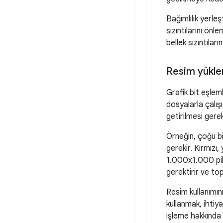
Bağımlılık yerle
sızıntılarını ö
bellek sızıntıları
Resim yükle
Grafik bit eşlem
dosyalarla çalışı
getirilmesi gerek
Örneğin, çoğu b
gerekir. Kırmızı,
1.000x1.000 piks
gerektirir ve to
Resim kullanımın
kullanmak, ihtiy
işleme hakkında 