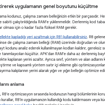
ştirerek uygulamanın genel boyutunu küçültme
ma kodunuz, çalışma zamanı belleğinizin etkin bir parçasıdır. Her 
ize sabiti çalıştırıldığında RAM'e yüklenmelidir. Derlenmiş kod tab
r olması için o kadar fazla fiziksel RAM gerekir.
lekte kapladığı yeri azaltmak için R8'i kullanabilirsiniz
. R8 gelen
linse de çalışma zamanı belleği (RAM) üzerinde doğrudan ve olumlu
t kodunu analiz ederek kullanılmayan kodları kaldırır, gereksiz sını
ve tanımlayıcıları küçültür. APK'dan RAM'e daha az derlenmiş ba
ekte kaplanan yerini azaltır. Ayrıca sınıf, yöntem ve alan adları
irleştirme ve kapsamlı yöntem satır içi ekleme gibi optimizasyonla
yırma kalıplarının yerini alarak yığın ve yığın belleğin optimize edi
larını anlama
ı, R8'e optimizasyon sırasında kodunuzun hangi bölümlerinin kor
u kurallar, R8'in uygulamanızın kullandığı kodu kaldırmasını veya k