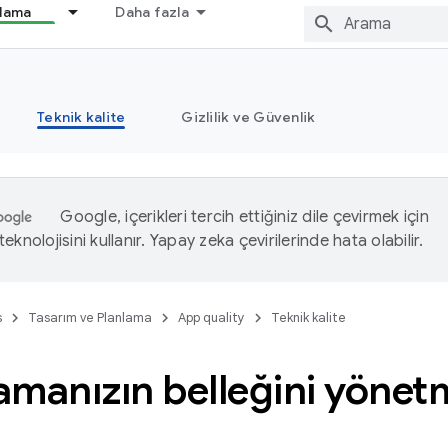
nlama
Daha fazla
Teknik kalite
Gizlilik ve Güvenlik
Google, içerikleri tercih ettiğiniz dile çevirmek için
eknolojisini kullanır. Yapay zeka çevirilerinde hata olabilir.
s
Tasarım ve Planlama
App quality
Teknik kalite
amanızın belleğini yönet