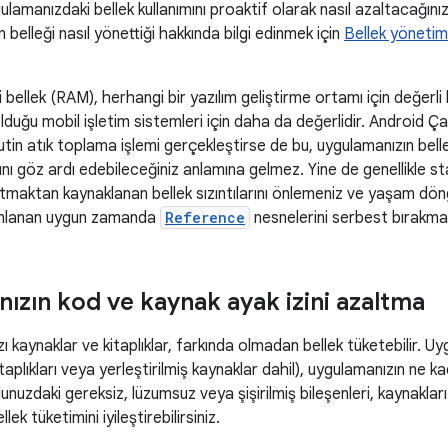
lamanızdaki bellek kullanımını proaktif olarak nasıl azaltacağını
n belleği nasıl yönettiği hakkında bilgi edinmek için
Bellek yönetim
 bellek (RAM), herhangi bir yazılım geliştirme ortamı için değerli b
lı olduğu mobil işletim sistemleri için daha da değerlidir. Android
utin atık toplama işlemi gerçekleştirse de bu, uygulamanızın bel
ını göz ardı edebileceğiniz anlamına gelmez. Yine de genellikle s
utmaktan kaynaklanan bellek sızıntılarını önlemeniz ve yaşam dön
ımlanan uygun zamanda
Reference
nesnelerini serbest bırakman
ızın kod ve kaynak ayak izini azaltma
 kaynaklar ve kitaplıklar, farkında olmadan bellek tüketebilir. U
aplıkları veya yerleştirilmiş kaynaklar dahil), uygulamanızın ne kad
dunuzdaki gereksiz, lüzumsuz veya şişirilmiş bileşenleri, kaynakları 
ek tüketimini iyileştirebilirsiniz.