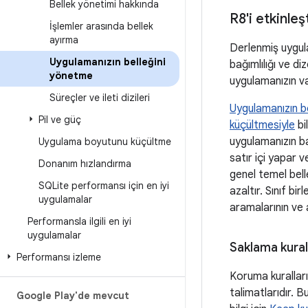
Bellek yönetimi hakkında
R8'i etkinle
İşlemler arasında bellek
ayırma
Derlenmiş uygula
Uygulamanızın belleğini
bağımlılığı ve d
yönetme
uygulamanızın va
Süreçler ve ileti dizileri
Uygulamanızın bel
Pil ve güç
küçültmesiyle
bi
uygulamanızın bay
Uygulama boyutunu küçültme
satır içi yapar 
Donanım hızlandırma
genel temel bell
SQLite performansı için en iyi
azaltır. Sınıf b
uygulamalar
aramalarının ve a
Performansla ilgili en iyi
uygulamalar
Saklama kural
Performansı izleme
Koruma kurallar
talimatlarıdır. B
Google Play'de mevcut