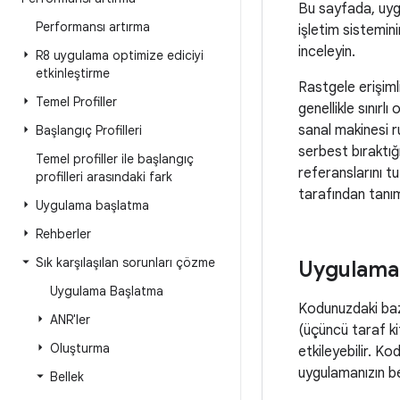
Bu sayfada, uygu
Performansı artırma
işletim sistemini
inceleyin.
R8 uygulama optimize ediciyi
etkinleştirme
Rastgele erişimli
Temel Profiller
genellikle sınır
sanal makinesi r
Başlangıç Profilleri
serbest bıraktığ
Temel profiller ile başlangıç
referanslarını t
profilleri arasındaki fark
tarafından tan
Uygulama başlatma
Rehberler
Sık karşılaşılan sorunları çözme
Uygulaman
Uygulama Başlatma
Kodunuzdaki bazı
ANR'ler
(üçüncü taraf kit
Oluşturma
etkileyebilir. Ko
uygulamanızın bell
Bellek