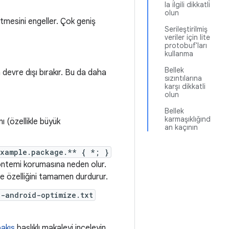
la ilgili dikkatli
olun
etmesini engeller. Çok geniş
Serileştirilmiş
veriler için lite
protobuf'ları
kullanma
Bellek
vre dışı bırakır. Bu da daha
sızıntılarına
karşı dikkatli
olun
Bellek
karmaşıklığınd
ı (özellikle büyük
an kaçının
example.package.** { *; }
 yöntemi korumasına neden olur.
e özelliğini tamamen durdurur.
d-android-optimize.txt
bakış
başlıklı makaleyi inceleyin.