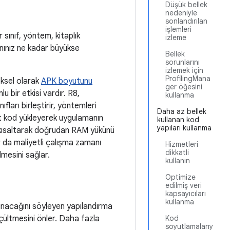
Düşük bellek
nedeniyle
sonlandırılan
işlemleri
sınıf, yöntem, kitaplık
izleme
anınız ne kadar büyükse
Bellek
sorunlarını
izlemek için
ProfilingMana
eksel olarak
APK boyutunu
ger öğesini
 bir etkisi vardır. R8,
kullanma
fları birleştirir, yöntemleri
Daha az bellek
yt kod yükleyerek uygulamanın
kullanan kod
yapıları kullanma
nı kısaltarak doğrudan RAM yükünü
r da maliyetli çalışma zamanı
Hizmetleri
dikkatli
lmesini sağlar.
kullanın
Optimize
edilmiş veri
kapsayıcıları
kullanma
unacağını söyleyen yapılandırma
üçültmesini önler. Daha fazla
Kod
soyutlamalarıy