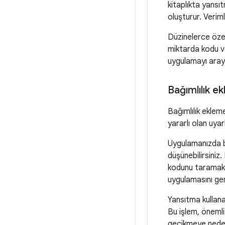
kitaplıkta yansı
oluşturur. Veriml
Düzinelerce özell
miktarda kodu ve
uygulamayı arayı
Bağımlılık e
Bağımlılık ekleme
yararlı olan uyar
Uygulamanızda b
düşünebilirsiniz.
kodunu taramak 
uygulamasını ger
Yansıtma kullana
Bu işlem, önemli
gecikmeye neden 