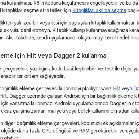
tma kullanılması, R8'in kodunu küçültmesini engelleyebilir ve bu da
i kitaplıklar seçme stratejileri için
Kitaplıkları akıllıca seçme
başlık
ikten yalnızca bir veya ikisi için paylaşılan kitaplık kullanmaktan 
 ek yükü dahil etmeyin. Kitaplık kullanıp kullanmayacağınıza kara
n. Aksi takdirde, kendi uygulamanızı oluşturmayı tercih edebilirsi
kleme için Hilt veya Dagger 2 kullanma
 çerçeveleri, yazdığınız kodu basitleştirebilir ve test ile diğer yap
lanabilir bir ortam sağlayabilir.
ağımlılık ekleme çerçevesi kullanmayı planlıyorsanız
Hilt
veya
Da
 Hilt, Dagger üzerinde çalışan Android için bir bağımlılık ekleme k
için yansıtma kullanmaz. Android uygulamalarında Dagger'ın st
eksiz çalışma zamanı maliyeti veya bellek kullanımı olmadan kullan
n diğer bağımlılık ekleme çerçeveleri, kodunuzu ek açıklamalar içi
 ölçüde daha fazla CPU döngüsü ve RAM gerektirebilir ve uygulam
olabilir.