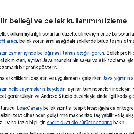
ilir belleği ve bellek kullanımını izleme
lek kullanımıyla ilgili sorunları düzeltebilmek için önce bu sorunl
fil aracı
, bellek sorunlarını aşağıdaki şekillerde bulup teşhis etm
zın zaman içinde belleği nasıl tahsis ettiğini görün.
Bellek profil
bellek miktarı, ayrılan Java nesnelerinin sayısı ve atık toplama i
ek zamanlı bir grafik gösterir.
a etkinliklerini başlatın ve uygulamanız çalışırken
Java yığınının 
zın bellek ayırmalarını kaydedin
, ayrılan tüm nesneleri inceleyin, 
ce) görüntüleyin ve Android Studio düzenleyicisinde ilgili koda gid
uşturucu,
LeakCanary
bellek sızıntısı tespit kitaplığıyla da entegr
analizini test cihazından geliştirme makinenize taşıyabilir ve iş akı
iz. Daha fazla bilgi için
Android Studio sürüm notlarına
bakın.