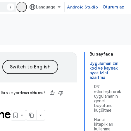
/
Android Studio
Oturum aç
Bu sayfada
Uygulamanızın
kod ve kaynak
ayak izini
azaltma
R8'i
etkinleştirerek
Bu size yardımcı oldu mu?
uygulamanın
genel
boyutunu
me
küçültme
Harici
kitaplıkları
kullanma