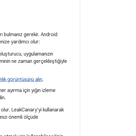
arı bulmanız gerekir. Android
enize yardımcı olur:
 oluşturucu, uygulamanızın
şleminin ne zaman gerçekleştiğiyle
anlık görüntüsünü alın
.
her ayırma için yığın izleme
in.
e olur. LeakCanary'yi kullanarak
şınızı önemli ölçüde