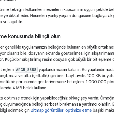
ştirme tekniğini kullanırken nesnelerin kapsamının uygun şekilde be
nlemeye dikkat edin. Nesneleri yanlış yaşam döngüsüne bağlayara
na yol açabilir.
me konusunda bilinçli olun
ler genellikle uygulamanızın belleğinde bulunan en büyük ortak nesn
yor olsanız bile, dosyanın ekranda gösterilmesi için sıkıştırılmamı
ir. Küçük bir sıkıştırılmış resim dosyası çok büyük bir bit eşleme o
it eşlem
ARGB_8888
yapılandırmasını kullanır. Bu yapılandırmada 
 yeşil, mavi ve alfa (şeffaflık) için birer bayt ayrılır. 100 KB boy
ellik bir görünümde gösteriyorsanız bit eşlem, 1.000.000 piksel
plamda 4 MB bellek kullanır.
ızı optimize etmek için yapabileceğiniz birkaç şey vardır. Örneğin,
aç duyulmadığında belleği serbest bırakmanıza yardımcı olabilir. Gö
bilgi edinmek için
Bitmap görüntüleri optimize etme
başlıklı maka