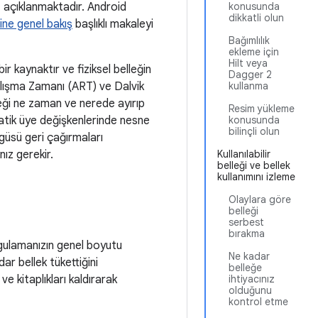
z açıklanmaktadır. Android
konusunda
dikkatli olun
ine genel bakış
başlıklı makaleyi
Bağımlılık
ekleme için
Hilt veya
ir kaynaktır ve fiziksel belleğin
Dagger 2
 Çalışma Zamanı (ART) ve Dalvik
kullanma
leği ne zaman ve nerede ayırıp
Resim yükleme
tatik üye değişkenlerinde nesne
konusunda
bilinçli olun
güsü geri çağırmaları
ız gerekir.
Kullanılabilir
belleği ve bellek
kullanımını izleme
Olaylara göre
belleği
serbest
bırakma
ygulamanızın genel boyutu
Ne kadar
ar bellek tükettiğini
belleğe
ve kitaplıkları kaldırarak
ihtiyacınız
olduğunu
kontrol etme