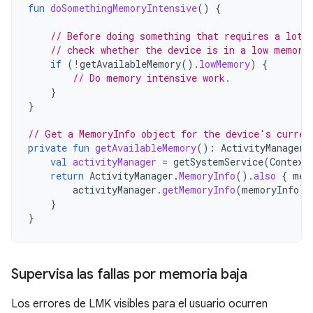
fun
doSomethingMemoryIntensive
()
{
// Before doing something that requires a lot 
// check whether the device is in a low memory
if
(
!
getAvailableMemory
().
lowMemory
)
{
// Do memory intensive work.
}
}
// Get a MemoryInfo object for the device's curren
private
fun
getAvailableMemory
():
ActivityManager
.
val
activityManager
=
getSystemService
(
Context
return
ActivityManager
.
MemoryInfo
().
also
{
mem
activityManager
.
getMemoryInfo
(
memoryInfo
)
}
}
Supervisa las fallas por memoria baja
Los errores de LMK visibles para el usuario ocurren