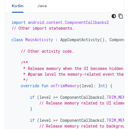
Kotlin
Java
import
android.content.ComponentCallbacks2
// Other import statements.
class
MainActivity
:
AppCompatActivity
(),
Componen
// Other activity code.
/**
     * Release memory when the UI becomes hidden o
     * @param level the memory-related event that 
     */
override
fun
onTrimMemory
(
level
:
Int
)
{
if
(
level
>
=
ComponentCallbacks2
.
TRIM_MEMO
// Release memory related to UI elemen
}
if
(
level
>
=
ComponentCallbacks2
.
TRIM_MEMO
// Release memory related to backgroun