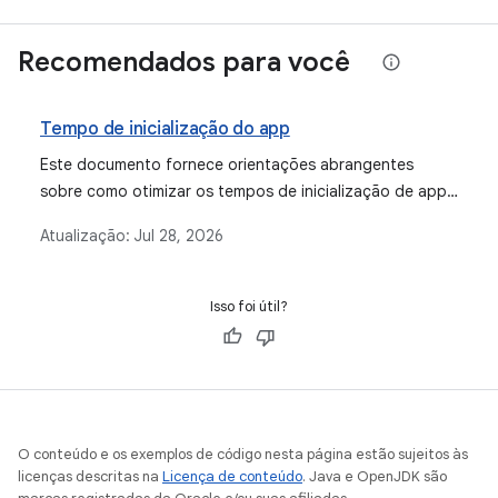
Recomendados para você
Tempo de inicialização do app
Este documento fornece orientações abrangentes
sobre como otimizar os tempos de inicialização de apps
Android, detalhando diferentes estados de inicialização,
Atualização:
Jul 28, 2026
métodos para criar perfis de desempenho e soluções
para problemas comuns que afetam a inicialização de
apps.
Isso foi útil?
O conteúdo e os exemplos de código nesta página estão sujeitos às
licenças descritas na
Licença de conteúdo
. Java e OpenJDK são