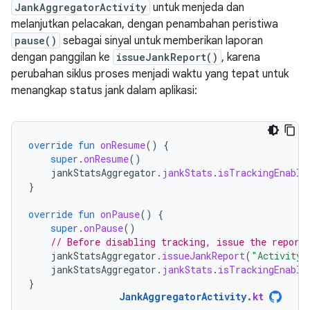
JankAggregatorActivity
untuk menjeda dan
melanjutkan pelacakan, dengan penambahan peristiwa
pause()
sebagai sinyal untuk memberikan laporan
dengan panggilan ke
issueJankReport()
, karena
perubahan siklus proses menjadi waktu yang tepat untuk
menangkap status jank dalam aplikasi:
override
fun
onResume
()
{
super
.
onResume
()
jankStatsAggregator
.
jankStats
.
isTrackingEnable
}
override
fun
onPause
()
{
super
.
onPause
()
// Before disabling tracking, issue the report
jankStatsAggregator
.
issueJankReport
(
"Activity 
jankStatsAggregator
.
jankStats
.
isTrackingEnable
}
JankAggregatorActivity
.
kt