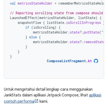
val
metricsStateHolder
=
rememberMetricsStateHolde
// Reporting scrolling state from compose should b
LaunchedEffect
(
metricsStateHolder
,
listState
)
{
snapshotFlow
{
listState
.
isScrollInProgress
}.
if
(
isScrolling
)
{
metricsStateHolder
.
state
?.
putState
(
"La
}
else
{
metricsStateHolder
.
state
?.
removeState
(
}
}
}
ComposeListFragment
.
kt
Untuk mengetahui detail lengkap cara menggunakan
JankStats dalam aplikasi Jetpack Compose, lihat
aplikasi
contoh performa
kami.