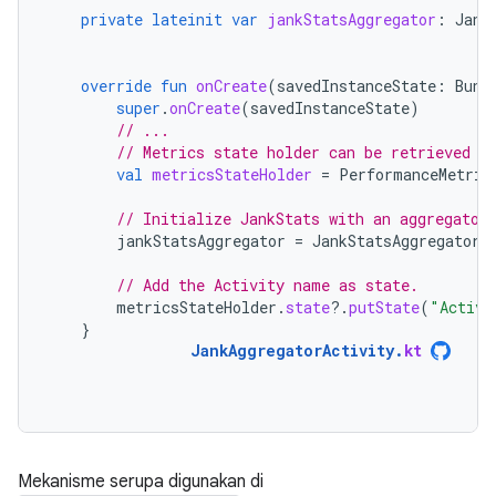
private
lateinit
var
jankStatsAggregator
:
Jank
override
fun
onCreate
(
savedInstanceState
:
Bund
super
.
onCreate
(
savedInstanceState
)
// ...
// Metrics state holder can be retrieved r
val
metricsStateHolder
=
PerformanceMetric
// Initialize JankStats with an aggregator
jankStatsAggregator
=
JankStatsAggregator
(
// Add the Activity name as state.
metricsStateHolder
.
state
?.
putState
(
"Activi
}
JankAggregatorActivity
.
kt
Mekanisme serupa digunakan di