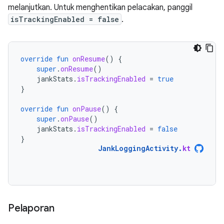
melanjutkan. Untuk menghentikan pelacakan, panggil
isTrackingEnabled = false
.
override
fun
onResume
()
{
super
.
onResume
()
jankStats
.
isTrackingEnabled
=
true
}
override
fun
onPause
()
{
super
.
onPause
()
jankStats
.
isTrackingEnabled
=
false
}
JankLoggingActivity
.
kt
Pelaporan