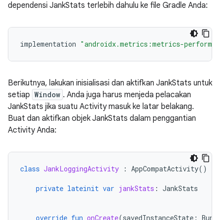
dependensi JankStats terlebih dahulu ke file Gradle Anda:
implementation
"androidx.metrics:metrics-performa
Berikutnya, lakukan inisialisasi dan aktifkan JankStats untuk
setiap
Window
. Anda juga harus menjeda pelacakan
JankStats jika suatu Activity masuk ke latar belakang.
Buat dan aktifkan objek JankStats dalam penggantian
Activity Anda:
class
JankLoggingActivity
:
AppCompatActivity
()
{
private
lateinit
var
jankStats
:
JankStats
override
fun
onCreate
(
savedInstanceState
:
Bund