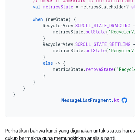
// check if JankStats is initialized and s
val
metricsState
=
metricsStateHolder
?.
sta
when
(
newState
)
{
RecyclerView
.
SCROLL_STATE_DRAGGING
-
>
metricsState
.
putState
(
"RecyclerVie
}
RecyclerView
.
SCROLL_STATE_SETTLING
-
>
metricsState
.
putState
(
"RecyclerVie
}
else
-
>
{
metricsState
.
removeState
(
"Recycler
}
}
}
}
MessageListFragment
.
kt
Perhatikan bahwa kunci yang digunakan untuk status harus
cukup bermakna guna memungkinkan analisis nanti.