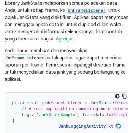
Library JankStats melaporkan semua pelacakan data
Anda, untuk setiap frame, ke
OnFrameListener
untuk
objek JankStats yang diaktifkan. Aplikasi dapat menyimpan
dan menggabungkan data ini untuk diupload di lain waktu.
Untuk mengetahui informasi selengkapnya, lihat contoh
yang diberikan di bagian
Agregasi
.
Anda harus membuat dan menyediakan
OnFrameListener
untuk aplikasi agar dapat menerima
laporan per frame. Pemroses ini dipanggil di setiap frame
untuk menyediakan data jank yang sedang berlangsung ke
aplikasi.
private
val
jankFrameListener
=
JankStats
.
OnFrameL
// A real app could do something more interest
Log
.
v
(
"JankStatsSample"
,
frameData
.
toString
()
}
JankLoggingActivity
.
kt