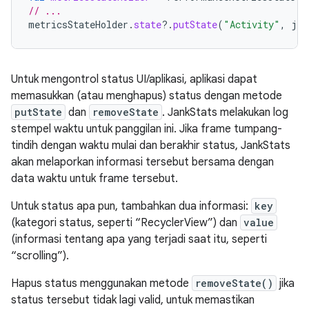
// ...
metricsStateHolder
.
state
?.
putState
(
"Activity"
,
jav
Untuk mengontrol status UI/aplikasi, aplikasi dapat
memasukkan (atau menghapus) status dengan metode
putState
dan
removeState
. JankStats melakukan log
stempel waktu untuk panggilan ini. Jika frame tumpang-
tindih dengan waktu mulai dan berakhir status, JankStats
akan melaporkan informasi tersebut bersama dengan
data waktu untuk frame tersebut.
Untuk status apa pun, tambahkan dua informasi:
key
(kategori status, seperti “RecyclerView”) dan
value
(informasi tentang apa yang terjadi saat itu, seperti
“scrolling”).
Hapus status menggunakan metode
removeState()
jika
status tersebut tidak lagi valid, untuk memastikan