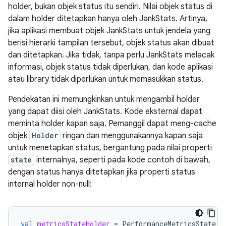
holder, bukan objek status itu sendiri. Nilai objek status di
dalam holder ditetapkan hanya oleh JankStats. Artinya,
jika aplikasi membuat objek JankStats untuk jendela yang
berisi hierarki tampilan tersebut, objek status akan dibuat
dan ditetapkan. Jika tidak, tanpa perlu JankStats melacak
informasi, objek status tidak diperlukan, dan kode aplikasi
atau library tidak diperlukan untuk memasukkan status.
Pendekatan ini memungkinkan untuk mengambil holder
yang dapat diisi oleh JankStats. Kode eksternal dapat
meminta holder kapan saja. Pemanggil dapat meng-cache
objek
Holder
ringan dan menggunakannya kapan saja
untuk menetapkan status, bergantung pada nilai properti
state
internalnya, seperti pada kode contoh di bawah,
dengan status hanya ditetapkan jika properti status
internal holder non-null:
val
metricsStateHolder
=
PerformanceMetricsState
.
g