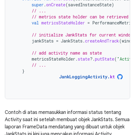
super
.
onCreate
(
savedInstanceState
)
// ...
// metrics state holder can be retrieved r
val
metricsStateHolder
=
PerformanceMetric
// initialize JankStats for current window
jankStats
=
JankStats
.
createAndTrack
(
windo
// add activity name as state
metricsStateHolder
.
state
?.
putState
(
"Activi
// ...
}
JankLoggingActivity
.
kt
Contoh di atas memasukkan informasi status tentang
Activity saat ini setelah membuat objek JankStats. Semua
laporan FrameData mendatang yang dibuat untuk objek
JankStats ini kini juga mencakup informasi Activity.