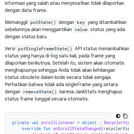
informasi yang salah atau menyesatkan tidak dilaporkan
dengan data frame.
Memanggil
putState()
dengan
key
yang ditambahkan
sebelumnya akan menggantikan
value
status yang ada
dengan status baru.
Versi
putSingleFrameState()
API status menambahkan
status yang hanya di-log satu kali, pada frame yang
dilaporkan berikutnya. Setelah itu, sistem akan otomatis
menghapusnya sehingga Anda tidak akan kehilangan
status obsolete dalam kode secara tidak sengaja.
Perhatikan bahwa tidak ada singleFrame yang setara
dengan
removeState()
karena JankStats menghapus
status frame tunggal secara otomatis.
private
val
scrollListener
=
object
:
RecyclerView
override
fun
onScrollStateChanged
(
recyclerView