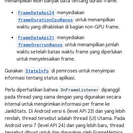
menampilkan lebih banyak data tentang durasi frame:
FrameDataApi24
menyediakan
frameDurationCpuNanos
untuk menampilkan
waktu yang dihabiskan di bagian non-GPU frame.
FrameDataApi31
menyediakan
frameOverrunNanos
untuk menampilkan jumlah
waktu setelah batas waktu frame yang diperlukan
untuk menyelesaikan frame.
Gunakan
StateInfo
di pemroses untuk menyimpan
informasi tentang status aplikasi.
Perlu diperhatikan bahwa
OnFrameListener
dipanggil
pada thread yang sama dengan yang digunakan secara
internal untuk mengirimkan informasi per frame ke
JankStats. Di Android versi 6 (level API 23) dan yang lebih
rendah, thread tersebut adalah thread (UI) Utama. Pada
Android versi 7 (level API 24) dan yang lebih baru, thread
tersebut dibuat untuk dan digunakan oleh FrameMetrics.