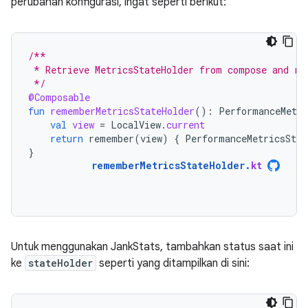
perubahan konfigurasi, ingat seperti berikut:
/**
 * Retrieve MetricsStateHolder from compose and re
 */
@Composable
fun
rememberMetricsStateHolder
():
PerformanceMetri
val
view
=
LocalView
.
current
return
remember
(
view
)
{
PerformanceMetricsStat
}
rememberMetricsStateHolder
.
kt
Untuk menggunakan JankStats, tambahkan status saat ini
ke
stateHolder
seperti yang ditampilkan di sini: