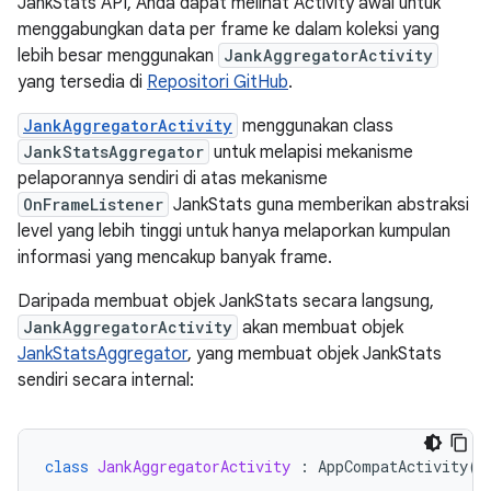
JankStats API, Anda dapat melihat Activity awal untuk
menggabungkan data per frame ke dalam koleksi yang
lebih besar menggunakan
JankAggregatorActivity
yang tersedia di
Repositori GitHub
.
JankAggregatorActivity
menggunakan class
JankStatsAggregator
untuk melapisi mekanisme
pelaporannya sendiri di atas mekanisme
OnFrameListener
JankStats guna memberikan abstraksi
level yang lebih tinggi untuk hanya melaporkan kumpulan
informasi yang mencakup banyak frame.
Daripada membuat objek JankStats secara langsung,
JankAggregatorActivity
akan membuat objek
JankStatsAggregator
, yang membuat objek JankStats
sendiri secara internal:
class
JankAggregatorActivity
:
AppCompatActivity
()