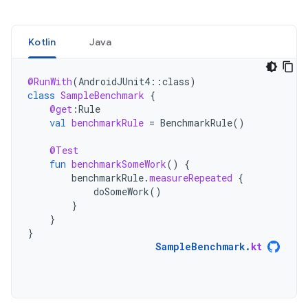
Kotlin
Java
@RunWith
(
AndroidJUnit4
::
class
)
class
SampleBenchmark
{
@get
:
Rule
val
benchmarkRule
=
BenchmarkRule
()
@Test
fun
benchmarkSomeWork
()
{
benchmarkRule
.
measureRepeated
{
doSomeWork
()
}
}
}
SampleBenchmark
.
kt