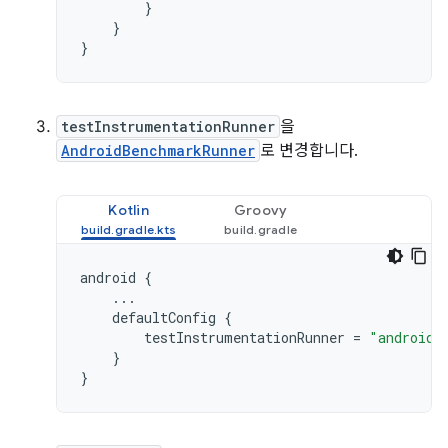
}
}
}
testInstrumentationRunner
을
AndroidBenchmarkRunner
로 변경합니다.
Kotlin
Groovy
android
{
...
defaultConfig
{
testInstrumentationRunner
=
"androidx
}
}