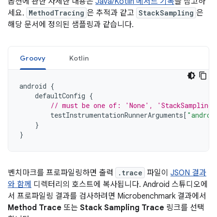
옵션에 관한 자세한 내용은
Java/Kotlin 메서드 기록
을 참고하
세요.
MethodTracing
은 추적과 같고
StackSampling
은
해당 문서에 정의된 샘플링과 같습니다.
Groovy
Kotlin
android
{
defaultConfig
{
// must be one of: 'None', 'StackSampling'
testInstrumentationRunnerArguments
[
"androi
}
}
벤치마크를 프로파일링하면 출력
.trace
파일이
JSON 결과
와 함께
디렉터리의 호스트에 복사됩니다. Android 스튜디오에
서 프로파일링 결과를 검사하려면 Microbenchmark 결과에서
Method Trace
또는
Stack Sampling Trace
링크를 선택