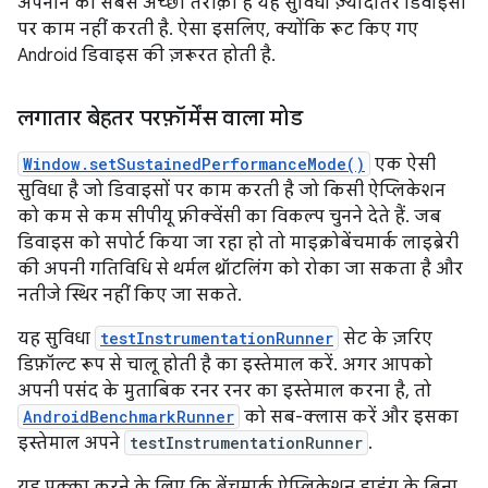
अपनाने का सबसे अच्छा तरीक़ा है यह सुविधा ज़्यादातर डिवाइसों
पर काम नहीं करती है. ऐसा इसलिए, क्योंकि रूट किए गए
Android डिवाइस की ज़रूरत होती है.
लगातार बेहतर परफ़ॉर्मेंस वाला मोड
Window.setSustainedPerformanceMode()
एक ऐसी
सुविधा है जो डिवाइसों पर काम करती है जो किसी ऐप्लिकेशन
को कम से कम सीपीयू फ़्रीक्वेंसी का विकल्प चुनने देते हैं. जब
डिवाइस को सपोर्ट किया जा रहा हो तो माइक्रोबेंचमार्क लाइब्रेरी
की अपनी गतिविधि से थर्मल थ्रॉटलिंग को रोका जा सकता है और
नतीजे स्थिर नहीं किए जा सकते.
यह सुविधा
testInstrumentationRunner
सेट के ज़रिए
डिफ़ॉल्ट रूप से चालू होती है का इस्तेमाल करें. अगर आपको
अपनी पसंद के मुताबिक रनर रनर का इस्तेमाल करना है, तो
AndroidBenchmarkRunner
को सब-क्लास करें और इसका
इस्तेमाल अपने
testInstrumentationRunner
.
यह पक्का करने के लिए कि बेंचमार्क ऐप्लिकेशन ड्राइंग के बिना