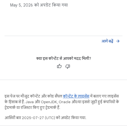
इसके लिए, यह उन ऐप्लिकेशन फ़्रेम की रिपोर्ट करती है जिन्हें रेंडर
May 5, 2026
को अपडेट किया गया
होने में बहुत ज़्यादा समय लगता है. यह लाइब्रेरी, जंक ह्युरिस्टिक
और यूज़र इंटरफ़ेस (यूआई) की स्थिति के कॉन्टेक्स्ट जैसी सुविधाएं
देती है.
आगे बढ़ें
arrow_forward
क्या इस कॉन्टेंट से आपको मदद मिली?
इस पेज पर मौजूद कॉन्टेंट और कोड सैंपल
कॉन्टेंट के लाइसेंस
में बताए गए लाइसेंस
के हिसाब से हैं. Java और OpenJDK, Oracle और/या इससे जुड़ी हुई कंपनियों के
ट्रेडमार्क या रजिस्टर किए हुए ट्रेडमार्क हैं.
आखिरी बार 2025-07-27 (UTC) को अपडेट किया गया.