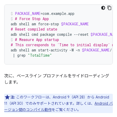
PACKAGE_NAME
=
com.example.app
# Force Stop App
adb
shell
am
force-stop
$PACKAGE_NAME
# Reset compiled state
adb
shell
cmd
package
compile
--reset
$PACKAGE_NAM
# Measure App startup
# This corresponds to `Time to initial display` me
adb
shell
am
start-activity
-W
-n
$PACKAGE_NAME
/.E
|
grep
"TotalTime"
次に、ベースライン プロファイルをサイドローディング
します。
注:
このワークフローは、Android 9（API 28）から Android
11（API 30）でのみサポートされています。詳しくは、
Android バ
ージョン間のコンパイル動作
をご覧ください。