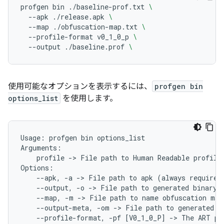
profgen
bin
./baseline-prof.txt
\
--apk
./release.apk
\
--map
./obfuscation-map.txt
\
--profile-format
v0_1_0_p
\
--output
./baseline.prof
\
使用可能なオプションを表示するには、
profgen bin
options_list
を使用します。
Usage:
profgen
bin
options_list

profile
->
File
path
to
Human
Readable
profile
--apk,
-a
->
File
path
to
apk
(
always
required
--output,
-o
->
File
path
to
generated
binary
--map,
-m
->
File
path
to
name
obfuscation
map
--output-meta,
-om
->
File
path
to
generated
m
--profile-format,
-pf
[
V0_1_0_P
]
->
The
ART
pr