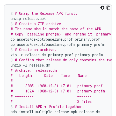
# Unzip the Release APK first.
unzip
release.apk
# Create a ZIP archive.
# The name should match the name of the APK.
# Copy `baseline.prof{m}` and rename it `primary.p
cp
assets/dexopt/baseline.prof
primary.prof

cp
assets/dexopt/baseline.profm
primary.profm
# Create an archive.
zip
-r
release.dm
primary.prof
primary.profm
# Confirm that release.dm only contains the two 
unzip
-l
# Archive:  release.dm
#   Length      Date    Time    Name
# ---------  ---------- -----   ----
#      3885  1980-12-31 17:01   primary.prof
#      1024  1980-12-31 17:01   primary.profm
# ---------                     -------
#                               2 files
# Install APK + Profile together.
adb
install-multiple
release.apk
release.dm