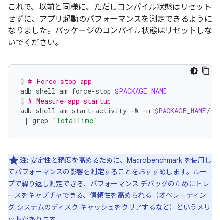
これで、以前と同様に、ただしコンパイル状態はリセット
せずに、アプリ起動のパフォーマンスを測定できるように
なりました。パッケージのコンパイル状態はリセットしな
いでください。
# Force stop app
adb
shell
am
force-stop
$PACKAGE_NAME
# Measure app startup
adb
shell
am
start-activity
-W
-n
$PACKAGE_NAME
/.E
|
grep
"TotalTime"
注:
安定性と精度を高めるために、Macrobenchmark を使用し
てパフォーマンスの影響を測定することをおすすめします。ルー
プで繰り返し測定できる、パフォーマンス デバッグのためにトレ
ースをキャプチャできる、信頼性を高められる（オペレーティン
グ システムのディスク キャッシュをクリアするなど）というメリ
ットがあります。