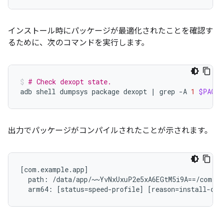
インストール時にパッケージが最適化されたことを確認す
るために、次のコマンドを実行します。
# Check dexopt state.
adb
shell
dumpsys
package
dexopt
|
grep
-A
1
$PACK
出力でパッケージがコンパイルされたことが示されます。
[com.example.app]

  path: /data/app/~~YvNxUxuP2e5xA6EGtM5i9A==/com.e