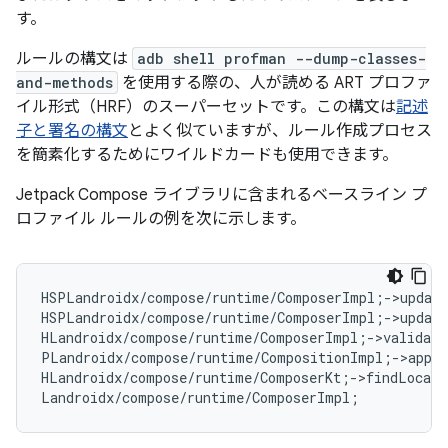
す。
ルールの構文は
adb shell profman --dump-classes-
and-methods
を使用する際の、人が読める ART プロファ
イル形式（HRF）のスーパーセットです。この構文は
記述
子と署名の構文
とよく似ていますが、ルール作成プロセス
を簡素化するためにワイルドカードも使用できます。
Jetpack Compose ライブラリに含まれるベースライン プ
ロファイル ルールの例を次に示します。
HSPLandroidx/compose/runtime/ComposerImpl
;
->update
HSPLandroidx/compose/runtime/ComposerImpl
;
->update
HLandroidx/compose/runtime/ComposerImpl
;
->validate
PLandroidx/compose/runtime/CompositionImpl
;
->apply
HLandroidx/compose/runtime/ComposerKt
;
->findLocati
Landroidx/compose/runtime/ComposerImpl
;