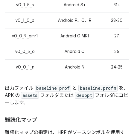
v0_1_5_s
Android S+
31+
v0_1_0_p
Android P、Q、R
28-30
v0_0_9_omr1
Android O MR1
27
v0_0_5_o
Android O
26
v0_0_1_n
Android N
24-25
出力ファイル
baseline.prof
と
baseline.profm
を、
APK の
assets
フォルダまたは
dexopt
フォルダにコピ
ーします。
難読化マップ
難読化マップの指定は、HRF がソースシンボルを使用す