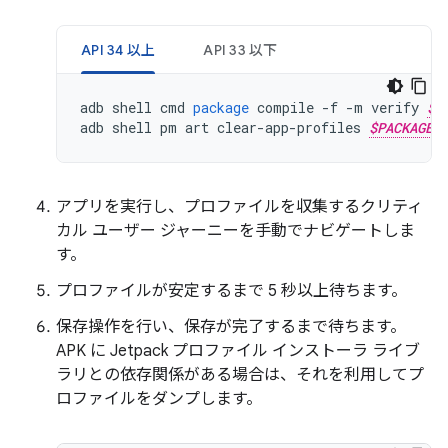
API 34 以上
API 33 以下
adb
shell
cmd
package
compile
-
f
-
m
verify
$P
adb
shell
pm
art
clear
-
app
-
profiles
$PACKAGE_
アプリを実行し、プロファイルを収集するクリティ
カル ユーザー ジャーニーを手動でナビゲートしま
す。
プロファイルが安定するまで 5 秒以上待ちます。
保存操作を行い、保存が完了するまで待ちます。
APK に Jetpack プロファイル インストーラ ライブ
ラリとの依存関係がある場合は、それを利用してプ
ロファイルをダンプします。