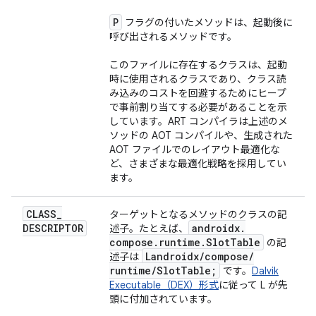
P
フラグの付いたメソッドは、起動後に
呼び出されるメソッドです。
このファイルに存在するクラスは、起動
時に使用されるクラスであり、クラス読
み込みのコストを回避するためにヒープ
で事前割り当てする必要があることを示
しています。ART コンパイラは上述のメ
ソッドの AOT コンパイルや、生成された
AOT ファイルでのレイアウト最適化な
ど、さまざまな最適化戦略を採用してい
ます。
CLASS
_
ターゲットとなるメソッドのクラスの記
DESCRIPTOR
androidx
.
述子。たとえば、
compose
.
runtime
.
Slot
Table
の記
Landroidx
/
compose
/
述子は
runtime
/
Slot
Table;
です。
Dalvik
Executable（DEX）形式
に従って L が先
頭に付加されています。