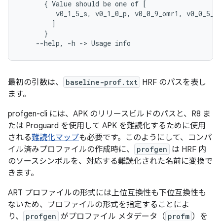
{
Value
should
be
one
of
[
v0_1_5_s,
v0_1_0_p,
v0_0_9_omr1,
v0_0_5_o
]
}
--help,
-h
->
Usage
最初の引数は、
baseline-prof.txt
HRF のパスを表し
ます。
profgen-cli には、APK のリリースビルドのパスと、R8 ま
たは Proguard を使用して APK を難読化するために使用
される
難読化マップ
も必要です。このようにして、コンパ
イル済みプロファイルの作成時に、
profgen
は HRF 内
のソースシンボルを、対応する難読化された名前に変換で
きます。
ART プロファイルの形式には上位互換性も下位互換性も
ないため、プロファイルの形式を指定することによ
り、
profgen
がプロファイル メタデータ（
profm
）を