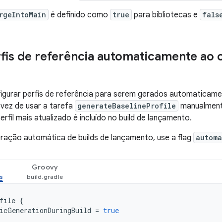
rgeIntoMain
é definido como
true
para bibliotecas e
fals
fis de referência automaticamente ao 
gurar perfis de referência para serem gerados automaticamen
vez de usar a tarefa
generateBaselineProfile
manualment
rfil mais atualizado é incluído no build de lançamento.
eração automática de builds de lançamento, use a flag
automa
Groovy
file
{
icGenerationDuringBuild
=
true