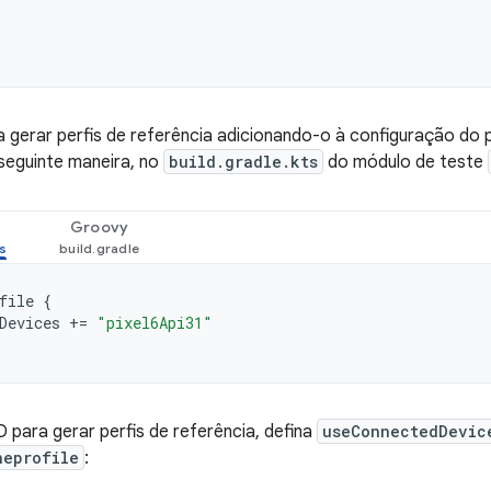
gerar perfis de referência adicionando-o à configuração do pl
seguinte maneira, no
build.gradle.kts
do módulo de teste
Groovy
file
{
Devices
+=
"pixel6Api31"
para gerar perfis de referência, defina
useConnectedDevic
neprofile
: