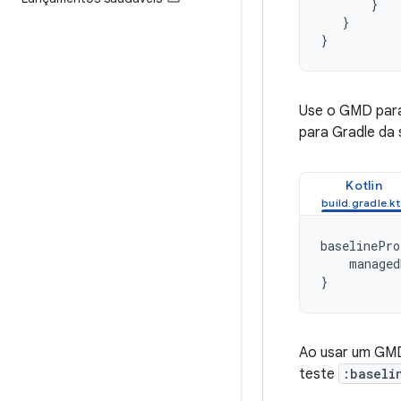
}
}
}
Use o GMD para 
para Gradle da 
Kotlin
baselinePro
managed
}
Ao usar um GMD 
teste
:baseli