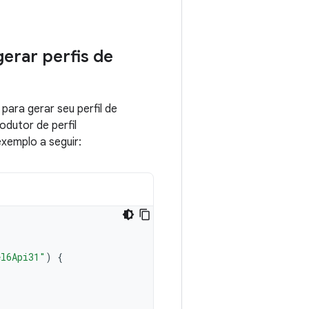
gerar perfis de
para gerar seu perfil de
dutor de perfil
xemplo a seguir:
el6Api31"
)
{