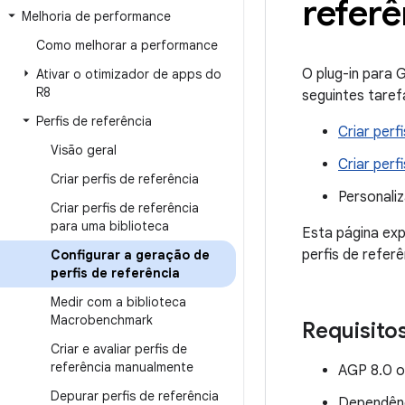
referê
Melhoria de performance
Como melhorar a performance
O plug-in para 
Ativar o otimizador de apps do
R8
seguintes taref
Perfis de referência
Criar perf
Visão geral
Criar perf
Criar perfis de referência
Personaliz
Criar perfis de referência
para uma biblioteca
Esta página exp
perfis de referê
Configurar a geração de
perfis de referência
Medir com a biblioteca
Macrobenchmark
Requisito
Criar e avaliar perfis de
referência manualmente
AGP 8.0 o
Depurar perfis de referência
Dependên