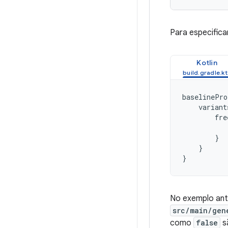
Para especific
Kotlin
baselinePro
variant
fre
}
}
}
No exemplo ante
src/main/gen
como
false
s