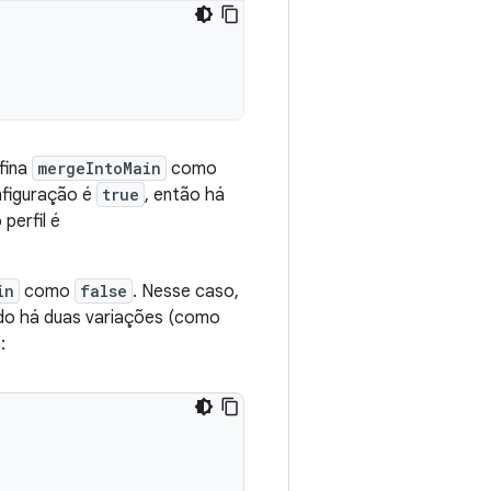
fina
mergeIntoMain
como
onfiguração é
true
, então há
 perfil é
in
como
false
. Nesse caso,
ndo há duas variações (como
: