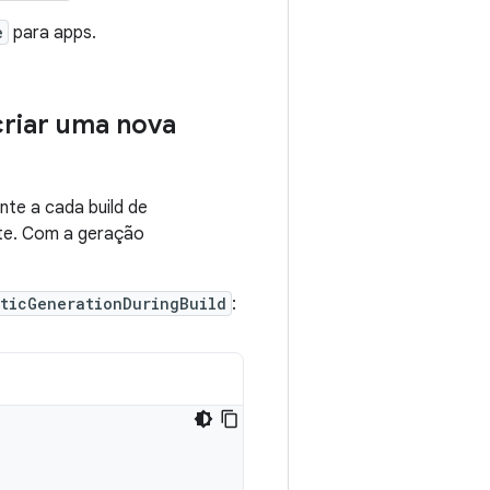
e
para apps.
criar uma nova
te a cada build de
e. Com a geração
ticGenerationDuringBuild
: