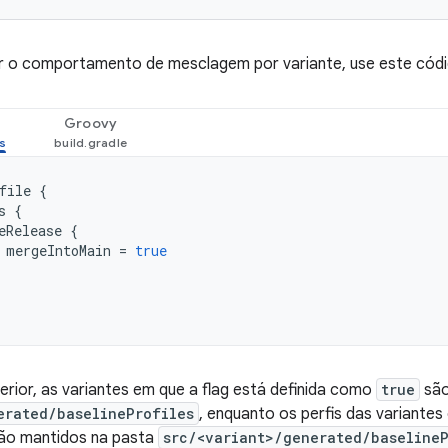
ar o comportamento de mesclagem por variante, use este códi
Groovy
file
{
s
{
eRelease
{
mergeIntoMain
=
true
rior, as variantes em que a flag está definida como
true
são
erated/baselineProfiles
, enquanto os perfis das variantes 
ão mantidos na pasta
src/<variant>/generated/baselineP