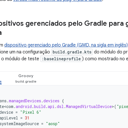
ositivos gerenciados pelo Gradle para 
a
um
dispositivo gerenciado pelo Gradle (GMD, na sigla em inglês)
cione um na configuração
build.gradle.kts
do módulo do pro
 o módulo de teste
:baselineprofile
) como mostrado no e
Groovy
ons
.
managedDevices
.
devices
{
te<com
.
android
.
build
.
api
.
dsl
.
ManagedVirtualDevice
>
(
"pix
device
=
"Pixel 6"
apiLevel
=
31
systemImageSource
=
"aosp"