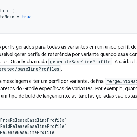
file
{
toMain
=
true
 perfis gerados para todas as variantes em um único perfil, de
ossível gerar perfis de referência por variante quando essa c
fa do Gradle chamada
generateBaselineProfile
. A saída do
erated/baselineProfiles
.
a mesclagem e ter um perfil por variante, defina
mergeIntoMa
tarefas do Gradle específicas de variantes. Por exemplo, qua
e um tipo de build de lançamento, as tarefas geradas são estas
eFreeReleaseBaselineProfile`
ePaidReleaseBaselineProfile`
eReleaseBaselineProfile`