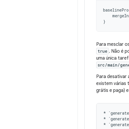
baselinePro
mergeIn
}
Para mesclar os
true
. Não é p
uma única tare
src/main/gen
Para desativar 
existem várias 
grátis e paga) 
*
`generat
*
`generat
*
`generat