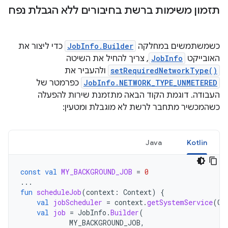
תזמון משימות ברשת בחיבורים ללא הגבלת נפח
כשמשתמשים במחלקה
JobInfo.Builder
כדי ליצור את
האובייקט
JobInfo
, צריך להחיל את השיטה
setRequiredNetworkType()
ולהעביר את
JobInfo.NETWORK_TYPE_UNMETERED
כפרמטר של
העבודה. דוגמת הקוד הבאה מתזמנת שירות להפעלה
כשהמכשיר מתחבר לרשת לא מוגבלת ומטעין:
Java
Kotlin
const
val
MY_BACKGROUND_JOB
=
0
...
fun
scheduleJob
(
context
:
Context
)
{
val
jobScheduler
=
context
.
getSystemService
(
Co
val
job
=
JobInfo
.
Builder
(
MY_BACKGROUND_JOB
,