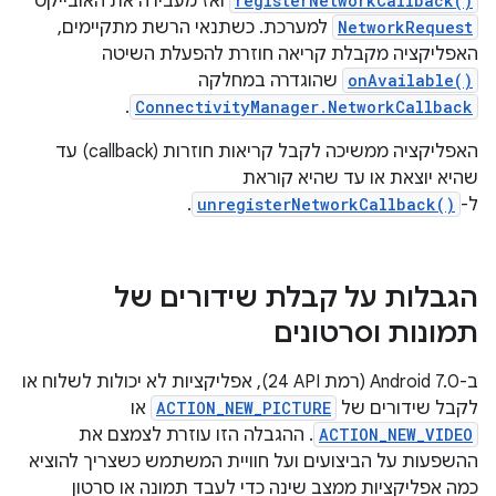
registerNetworkCallback()
ואז מעבירה את האובייקט
NetworkRequest
למערכת. כשתנאי הרשת מתקיימים,
האפליקציה מקבלת קריאה חוזרת להפעלת השיטה
onAvailable()
שהוגדרה במחלקה
.
ConnectivityManager.NetworkCallback
האפליקציה ממשיכה לקבל קריאות חוזרות (callback) עד
שהיא יוצאת או עד שהיא קוראת
ל-
unregisterNetworkCallback()
.
הגבלות על קבלת שידורים של
תמונות וסרטונים
ב-Android 7.0 (רמת API‏ 24), אפליקציות לא יכולות לשלוח או
לקבל שידורים של
ACTION_NEW_PICTURE
או
ACTION_NEW_VIDEO
. ההגבלה הזו עוזרת לצמצם את
ההשפעות על הביצועים ועל חוויית המשתמש כשצריך להוציא
כמה אפליקציות ממצב שינה כדי לעבד תמונה או סרטון