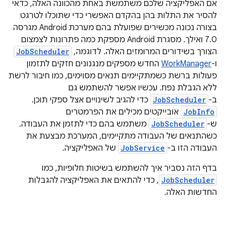
אם האפליקציה שלכם משתמשת באחת מהכוונה האלה, כדאי
להסיר את התלות בהן בהקדם האפשרי כדי שתוכלו לטרגט
בצורה נכונה מכשירים שפועלת בהם מערכת Android מגרסה
7.0 ואילך. מסגרת Android מספקת כמה פתרונות לצמצום
הצורך בשידורים המרומזים האלה. לדוגמה,
JobScheduler
ו-
WorkManager
החדש מספקים מנגנונים חזקים לתזמון
פעולות ברשת כשמתקיימים תנאים מסוימים, כמו חיבור לרשת
ללא הגבלת נפח. עכשיו אפשר להשתמש גם
ב-
JobScheduler
כדי להגיב לשינויים אצל ספקי תוכן.
JobInfo
אובייקטים מכילים את הפרמטרים
ש-
JobScheduler
משתמש בהם כדי לתזמן את העבודה.
כשהתנאים של העבודה מתקיימים, המערכת מבצעת את
העבודה הזו ב-
JobService
של האפליקציה.
בדף הזה נסביר איך להשתמש בשיטות חלופיות, כמו
JobScheduler
, כדי להתאים את האפליקציה להגבלות
החדשות האלה.