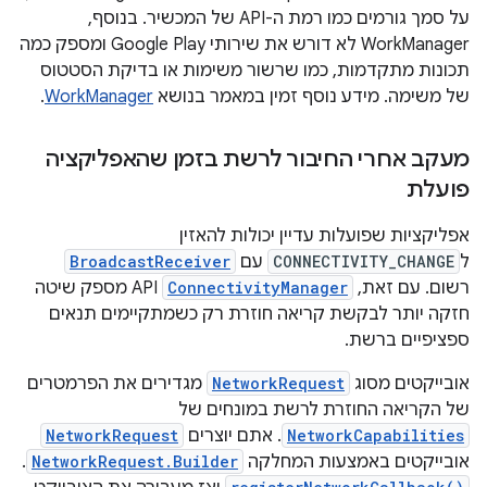
על סמך גורמים כמו רמת ה-API של המכשיר. בנוסף,
WorkManager לא דורש את שירותי Google Play ומספק כמה
תכונות מתקדמות, כמו שרשור משימות או בדיקת הסטטוס
של משימה. מידע נוסף זמין במאמר בנושא
WorkManager
.
מעקב אחרי החיבור לרשת בזמן שהאפליקציה
פועלת
אפליקציות שפועלות עדיין יכולות להאזין
ל
CONNECTIVITY_CHANGE
עם
BroadcastReceiver
רשום. עם זאת,
ConnectivityManager
API מספק שיטה
חזקה יותר לבקשת קריאה חוזרת רק כשמתקיימים תנאים
ספציפיים ברשת.
אובייקטים מסוג
NetworkRequest
מגדירים את הפרמטרים
של הקריאה החוזרת לרשת במונחים של
NetworkCapabilities
. אתם יוצרים
NetworkRequest
אובייקטים באמצעות המחלקה
NetworkRequest.Builder
.