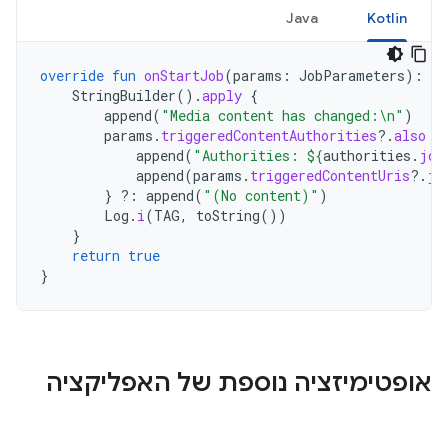
Java
Kotlin
override
fun
onStartJob
(
params
:
JobParameters
):
Bo
StringBuilder
().
apply
{
append
(
"Media content has changed:\n"
)
params
.
triggeredContentAuthorities
?.
also
{
append
(
"Authorities: 
${
authorities
.
joi
append
(
params
.
triggeredContentUris
?.
jo
}
?:
append
(
"(No content)"
)
Log
.
i
(
TAG
,
toString
())
}
return
true
}
אופטימיזציה נוספת של האפליקציה