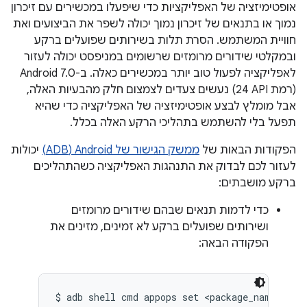
אופטימיזציה של האפליקציות כדי שיפעלו במכשירים עם זיכרון
נמוך או בתנאים של זיכרון נמוך יכולה לשפר את הביצועים ואת
חוויית המשתמש. הסרת תלות בשירותים שפועלים ברקע
ובמקלטי שידורים מרומזים שרשומים במניפסט יכולה לעזור
לאפליקציה לפעול טוב יותר במכשירים כאלה. ב-Android 7.0
(רמת API‏ 24) נעשים צעדים לצמצום חלק מהבעיות האלה,
אבל מומלץ לבצע אופטימיזציה של האפליקציה כדי שהיא
תפעל בלי להשתמש בתהליכי הרקע האלה בכלל.
הפקודות הבאות של
ממשק הגישור של Android‏ (ADB)
יכולות
לעזור לכם לבדוק את התנהגות האפליקציה כשהתהליכים
ברקע מושבתים:
כדי לדמות תנאים שבהם שידורים מרומזים
ושירותים שפועלים ברקע לא זמינים, מזינים את
הפקודה הבאה:
$ adb shell cmd appops set <package_name> RUN