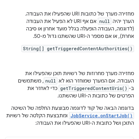
מחזירה מערך של כתובות URI שהפעילו את העבודה.
הערך יהיה
null
אם אף URI לא הפעיל את העבודה
(לדוגמה, העבודה הופעלה בגלל מועד אחרון או סיבה
אחרת), או אם מספר ה-URI שהשתנו גדול מ-50.
String[] getTriggeredContentAuthorities()
מחזירה מערך מחרוזות של רשויות תוכן שהפעילו את
העבודה. אם המערך שמוחזר הוא לא
null
, משתמשים
ב-
getTriggeredContentUris()
כדי לאחזר את
הפרטים של כתובות ה-URI שהשתנו.
בדוגמה הבאה של קוד לדוגמה מבוצעת החלפה של השיטה
JobService.onStartJob()
ומתבצעת הקלטה של רשויות
התוכן ושל כתובות ה-URI שהפעילו את העבודה: