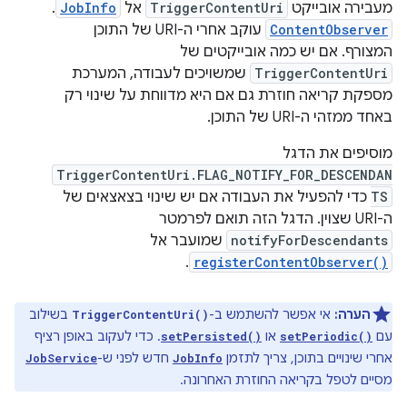
מעבירה אובייקט
TriggerContentUri
אל
JobInfo
.
ContentObserver
עוקב אחרי ה-URI של התוכן
המצורף. אם יש כמה אובייקטים של
TriggerContentUri
שמשויכים לעבודה, המערכת
מספקת קריאה חוזרת גם אם היא מדווחת על שינוי רק
באחד ממזהי ה-URI של התוכן. ‫
מוסיפים את הדגל
TriggerContentUri.FLAG_NOTIFY_FOR_DESCENDAN
TS
כדי להפעיל את העבודה אם יש שינוי בצאצאים של
ה-URI שצוין. הדגל הזה תואם לפרמטר
notifyForDescendants
שמועבר אל
.
registerContentObserver()
הערה:
אי אפשר להשתמש ב-
בשילוב
TriggerContentUri()
עם
או
. כדי לעקוב באופן רציף
setPersisted()
setPeriodic()
אחרי שינויים בתוכן, צריך לתזמן
חדש לפני ש-
JobService
JobInfo
מסיים לטפל בקריאה החוזרת האחרונה.