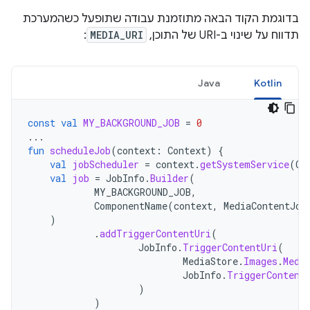
בדוגמת הקוד הבאה מתוזמנת עבודה שתופעל כשהמערכת
תדווח על שינוי ב-URI של התוכן,
MEDIA_URI
:
Java
Kotlin
const
val
MY_BACKGROUND_JOB
=
0
...
fun
scheduleJob
(
context
:
Context
)
{
val
jobScheduler
=
context
.
getSystemService
(
Co
val
job
=
JobInfo
.
Builder
(
MY_BACKGROUND_JOB
,
ComponentName
(
context
,
MediaContentJob
)
.
addTriggerContentUri
(
JobInfo
.
TriggerContentUri
(
MediaStore
.
Images
.
Medi
JobInfo
.
TriggerContent
)
)