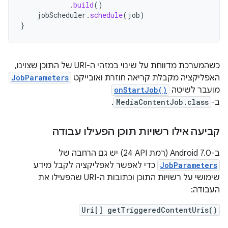
.
build
()
jobScheduler
.
schedule
(
job
)
}
כשהמערכת מדווחת על שינוי במזהי ה-URI של התוכן שצוינו,
האפליקציה מקבלת קריאה חוזרת ואובייקט
JobParameters
מועבר לשיטה
onStartJob()
ב-
MediaContentJob.class
.
קביעה אילו רשויות תוכן הפעילו עבודה
ב-Android 7.0 (רמת API‏ 24) יש גם הרחבה של
JobParameters
כדי לאפשר לאפליקציה לקבל מידע
שימושי על רשויות התוכן וכתובות ה-URI שהפעילו את
העבודה:
Uri[] getTriggeredContentUris()