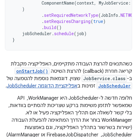
ComponentName
(
context
,
MyJobService
::
c
)
.
setRequiredNetworkType
(
JobInfo
.
NETWOR
.
setRequiresCharging
(
true
)
.
build
()
jobScheduler
.
schedule
(
job
)
}
כשהתנאים להרצת העבודה מתקיימים, האפליקציה מקבלת
קריאה חוזרת (callback) להרצת השיטה
onStartJob()
ב-
JobService.class
שצוין. דוגמאות נוספות להטמעה של
JobScheduler
זמינות ב
אפליקציית הדוגמה JobScheduler
.
חלופה חדשה ל-JobScheduler היא WorkManager, ‏ API
שמאפשר לתזמן משימות ברקע שצריכות להסתיים בוודאות,
בלי קשר לשאלה אם תהליך האפליקציה פעיל או לא.
‫WorkManager בוחר את הדרך המתאימה להפעלת העבודה
(ישירות בשרשור בתהליך האפליקציה, וגם באמצעות
JobScheduler, ‏ FirebaseJobDispatcher או AlarmManager)