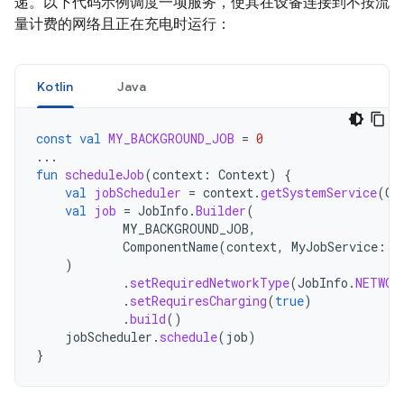
递。以下代码示例调度一项服务，使其在设备连接到不按流
量计费的网络且正在充电时运行：
Kotlin
Java
const
val
MY_BACKGROUND_JOB
=
0
...
fun
scheduleJob
(
context
:
Context
)
{
val
jobScheduler
=
context
.
getSystemService
(
Co
val
job
=
JobInfo
.
Builder
(
MY_BACKGROUND_JOB
,
ComponentName
(
context
,
MyJobService
::
c
)
.
setRequiredNetworkType
(
JobInfo
.
NETWOR
.
setRequiresCharging
(
true
)
.
build
()
jobScheduler
.
schedule
(
job
)
}