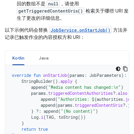
回的数组不是
null
，请使用
getTriggeredContentUris()
检索关于哪些 URI 发
生了更改的详细信息。
以下示例代码会替换
JobService.onStartJob()
方法并
记录已触发作业的内容授权方和 URI：
Kotlin
Java
override
fun
onStartJob
(
params
:
JobParameters
):
Bo
StringBuilder
().
apply
{
append
(
"Media content has changed:\n"
)
params
.
triggeredContentAuthorities
?.
also
{
append
(
"Authorities: 
${
authorities
.
joi
append
(
params
.
triggeredContentUris
?.
jo
}
?:
append
(
"(No content)"
)
Log
.
i
(
TAG
,
toString
())
}
return
true