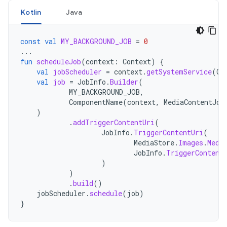
Kotlin
Java
const
val
MY_BACKGROUND_JOB
=
0
...
fun
scheduleJob
(
context
:
Context
)
{
val
jobScheduler
=
context
.
getSystemService
(
Co
val
job
=
JobInfo
.
Builder
(
MY_BACKGROUND_JOB
,
ComponentName
(
context
,
MediaContentJob
)
.
addTriggerContentUri
(
JobInfo
.
TriggerContentUri
(
MediaStore
.
Images
.
Medi
JobInfo
.
TriggerContent
)
)
.
build
()
jobScheduler
.
schedule
(
job
)
}