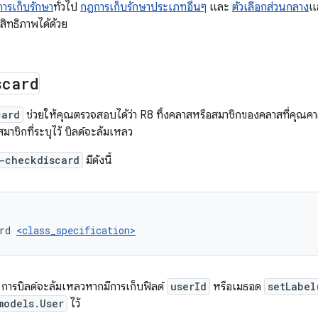
ารเก็บรักษา
ทั่วไป
กฎการเก็บรักษาประเภทอื่นๆ
และ
ตัวเลือกส่วนกลาง
แ
สิทธิภาพได้ด้วย
scard
card
ช่วยให้คุณตรวจสอบได้ว่า R8 ทิ้งคลาสหรือสมาชิกของคลาสที่คุณคา
สมาชิกที่ระบุไว้ บิลด์จะล้มเหลว
-checkdiscard
มีดังนี้
rd 
<class_specification>
้ การบิลด์จะล้มเหลวหากมีการเก็บฟิลด์
userId
หรือเมธอด
setLabel
models.User
ไว้