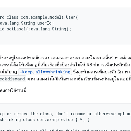
rd class com.example.models.User{

ava.lang.String userId;

id setLabel(java.lang.String);

ังคงอยู่ในแอปหากมีการแทรกเมธอดของคลาส ลงในคลาสอื่นๆ หากต้องการ
แทรกโค้ด ให้เพิ่มกฎที่เกี่ยวข้องซึ่งป้องกันไม่ให้ R8 ทำการเพิ่มประส
เข้ากับกฎ
-keep,allowshrinking
ซึ่งจะห้ามการเพิ่มประสิทธิภา
eckdiscard
ผ่าน แสดงว่าไม่มีเนื้อหาจากชั้นเรียนที่ตรงกันอยู่ในแอปที
สดงการใช้งานนี้
ep or remove the class, don't rename or otherwise optimi
shrinking class com.example.foo { *; }
