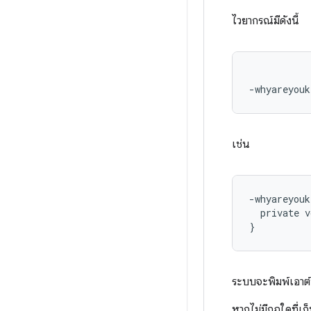
ไวยากรณ์มีดังนี้
-whyareyouk
เช่น
-whyareyouk
  private v
ระบบจะพิมพ์เอาต
หากไม่มีกฎใดที่เก