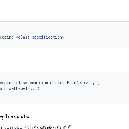
eeping 
<class_specification>
eeping class com.example.foo.MainActivity {

oid setLabel(...);

์พุตไปยังคอนโซล
็บ
setLabel()
ไว้ ผลลัพธ์จะเป็นดังนี้