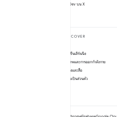
ติดตาม @AndroidDev บน X
ANDROID เพิ่มเติม
DISCOVER
Android
เกม
Android สำหรับองค์กร
แมชชีนเลิร์นนิง
ความปลอดภัย
สุขภาพและการออกกำลังกาย
ซอร์ส
กล้องและสื่อ
ข่าว
ความเป็นส่วนตัว
บล็อก
5G
พอดแคสต์
Android
Chrome
Firebase
Google Clou