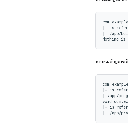
com.example
|- is refer
|  /app/bui
หากคุณมีกฎการเก
com.example
|- is refer
| /app/prog
void com.ex
|- is refer