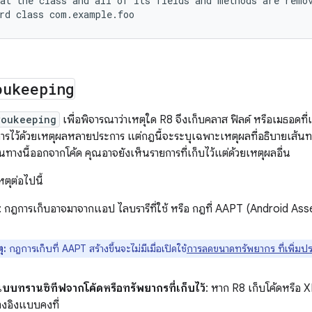
at the class and all of its fields and methods are remov
oukeeping
youkeeping
เพื่อพิจารณาว่าเหตุใด R8 จึงเก็บคลาส ฟิลด์ หรือเมธอดท
รไว้ด้วยเหตุผลหลายประการ แต่กฎนี้จะระบุเฉพาะเหตุผลที่อธิบายเส้นทางท
ส้นทางนี้ออกจากโค้ด คุณอาจยังเห็นรายการที่เก็บไว้แต่ด้วยเหตุผลอื่น
ตุต่อไปนี้
: กฎการเก็บอาจมาจากแอป ไลบรารีที่ใช้ หรือ กฎที่ AAPT (Android Asse
ุ:
กฎการเก็บที่ AAPT สร้างขึ้นจะไม่มีเมื่อเปิดใช้
การลดขนาดทรัพยากร ที่เพิ่มป
แบบทรานซิทีฟจากโค้ดหรือทรัพยากรที่เก็บไว้
: หาก R8 เก็บโค้ดหรือ X
้างอิงแบบคงที่