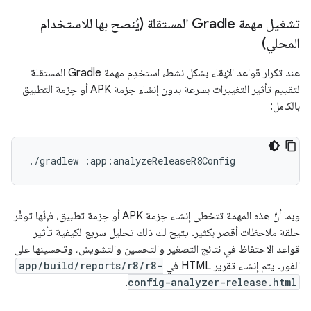
تشغيل مهمة Gradle المستقلة (يُنصح بها للاستخدام
المحلي)
عند تكرار قواعد الإبقاء بشكل نشط، استخدِم مهمة Gradle المستقلة
لتقييم تأثير التغييرات بسرعة بدون إنشاء حِزمة APK أو حِزمة التطبيق
بالكامل:
./gradlew
وبما أنّ هذه المهمة تتخطى إنشاء حِزمة APK أو حِزمة تطبيق، فإنّها توفّر
حلقة ملاحظات أقصر بكثير. يتيح لك ذلك تحليل سريع لكيفية تأثير
قواعد الاحتفاظ في نتائج التصغير والتحسين والتشويش، وتحسينها على
الفور. يتم إنشاء تقرير HTML في
app/build/reports/r8/r8-
.
config-analyzer-release.html