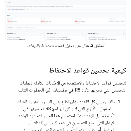
الشكل 3.
مثال على تحليل قاعدة الاحتفاظ بالبيانات
كيفية تحسين قواعد الاحتفاظ
لتحسين قواعد الاحتفاظ والاستفادة من الإمكانات الكاملة لعمليات
التحسين التي تجريها الأداة R8 في تطبيقك، اتّبِع الخطوات التالية:
بالنسبة إلى كل قاعدة إبقاء، اطّلِع على النسبة المئوية للفئات
والحقول والطُرق التي لا يمكن لبرنامج R8 تحسينها في
"أداة تحليل الإعدادات". استخدِم هذا الخيار لتحديد قواعد
الإبقاء التي تمنع التحسين في عدد كبير من الفئات أو
الحقول أو الطرق. يتم أيضًا إدراج خصائص التحسين التي