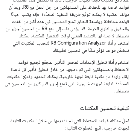
قواعد خاصة بها للحفاظ على المستهلكين من أجل العمل مع R8. وبما أنّ
مؤلف المكتبة لا يمكنه توقّع طريقة التنفيذ المحدّدة، فإنه يكتب أحيانًا
قواعد محافظة وواسعة النطاق تمنع التحسين في عدد أكبر من الفئات
والحقول والطرق اللازمة. قد يؤدي ذلك إلى منع R8 من تحسين أجزاء من
تطبيقك لا صلة لها بالتنفيذ الفعلي لوقت التشغيل للمكتبة. يمكنك
استخدام أداة R8 Configuration Analyzer لتحديد المكتبات التي
تتضمّن قواعد تؤثّر سلبًا في تحسين تطبيقك.
استخدِم أداة تحليل الإعدادات لفحص التأثير المجمّع لجميع قواعد
الاحتفاظ بالمستهلكين التي تم دمجها. من خلال تحليل تأثير كل قاعدة
إبقاء واردة من مكتبة تابعة لجهة خارجية، يمكنك تحديد وتتبُّع المكتبات
المحدّدة التابعة لجهات خارجية التي تمنع إجراء قدر كبير من التحسين في
تطبيقك.
كيفية تحسين المكتبات
لحلّ مشكلة قواعد الاحتفاظ التي تم تقديمها من خلال المكتبات التابعة
لجهات خارجية، اتّبِع الخطوات التالية: