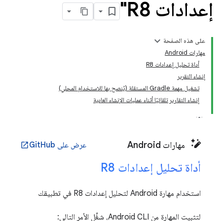
إعدادات R8"
على هذه الصفحة
مهارات Android
أداة تحليل إعدادات R8
إنشاء التقرير
تشغيل مهمة Gradle المستقلة (يُنصح بها للاستخدام المحلي)
إنشاء التقارير تلقائيًا أثناء عمليات الإنشاء العادية
مهارات Android
عرض على GitHub
open_in_new
أداة تحليل إعدادات R8
استخدام مهارة Android لتحليل إعدادات R8 في تطبيقك
لتثبيت المهارة من Android CLI، شغِّل الأمر التالي: