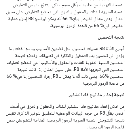
النسخة النهائية من تطبيقك بأقل حجم ممكن. يتتبّع مقياس التقليص
النسبة المئوية للفئات والحقول والطرق التي تخضع للتقليص. على سبيل
المثال، يعني معدّل تقليص يبلغ% 66 أنّه يمكن لبرنامج R8 إجراء عملية
التقليص في% 66 من قاعدة الرموز البرمجية.
نتيجة التحسين
تُجري الأداة R8 عمليات تحسين، مثل تضمين الأساليب ودمج الفئات، ما
يؤدي إلى تحسين بدء التشغيل والذاكرة في تطبيقك. وتتتبّع نتيجة
التحسين النسبة المئوية للفئات والحقول والأساليب التي تخضع لعمليات
التحسين التي تجريها الأداة R8. على سبيل المثال، إذا كانت نتيجة
التحسين %66، يعني ذلك أنّه لا يمكن لـ R8 إجراء التحسين إلا في% 66
من قاعدة الرموز البرمجية.
نتيجة إخفاء مفاتيح فك التشفير
من خلال إخفاء مفاتيح فك التشفير للفئات والحقول والطرق في أسماء
أقصر، يقلّل R8 من حجم البيانات الوصفية للتطبيق لتوفير الذاكرة. تقيس
نتيجة التشويش النسبة المئوية للرموز البرمجية المتاحة للتشويش ضمن
قاعدة الرموز البرمجية.