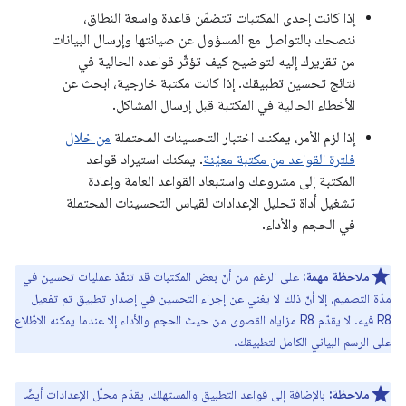
إذا كانت إحدى المكتبات تتضمّن قاعدة واسعة النطاق،
ننصحك بالتواصل مع المسؤول عن صيانتها وإرسال البيانات
من تقريرك إليه لتوضيح كيف تؤثّر قواعده الحالية في
نتائج تحسين تطبيقك. إذا كانت مكتبة خارجية، ابحث عن
الأخطاء الحالية في المكتبة قبل إرسال المشاكل.
إذا لزم الأمر، يمكنك اختبار التحسينات المحتملة
من خلال
فلترة القواعد من مكتبة معيّنة
. يمكنك استيراد قواعد
المكتبة إلى مشروعك واستبعاد القواعد العامة وإعادة
تشغيل أداة تحليل الإعدادات لقياس التحسينات المحتملة
في الحجم والأداء.
ملاحظة مهمة:
على الرغم من أنّ بعض المكتبات قد تنفّذ عمليات تحسين في
مدّة التصميم، إلا أنّ ذلك لا يغني عن إجراء التحسين في إصدار تطبيق تم تفعيل
R8 فيه. لا يقدّم R8 مزاياه القصوى من حيث الحجم والأداء إلا عندما يمكنه الاطّلاع
على الرسم البياني الكامل لتطبيقك.
ملاحظة:
بالإضافة إلى قواعد التطبيق والمستهلك، يقدّم محلّل الإعدادات أيضًا