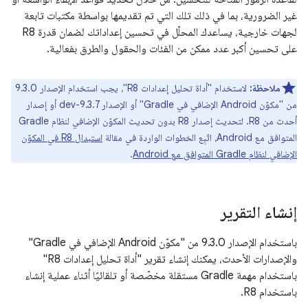
غير الضرورية، بما في ذلك تلك التي تم تقديمها بواسطة مكتبات تابعة
لجهات خارجية، يساعدك المحلّل في تحسين إعداداتك لضمان قدرة R8
على تحسين أكبر عدد ممكن من الفئات والحقول والطرق بفعالية.
ملاحظة:
لاستخدام "أداة تحليل إعدادات R8"، يجب استخدام الإصدار 9.3.0
من "مكوّن Android الإضافي في Gradle" أو الإصدار 9.3.7-dev أو إصدار
أحدث من R8. لتحديث إصدار R8 بدون تحديث المكوّن الإضافي لنظام Gradle
المتوافق مع Android، اتّبِع الخطوات الواردة في مقالة
استبدال R8 في المكوّن
الإضافي لنظام Gradle المتوافق مع Android
.
إنشاء التقرير
باستخدام الإصدار 9.3.0 من "مكوّن Android الإضافي في Gradle"
والإصدارات الأحدث، يمكنك إنشاء تقرير "أداة تحليل إعدادات R8"
باستخدام مهمة Gradle مستقلة مخصّصة أو تلقائيًا أثناء عملية إنشاء
باستخدام R8.