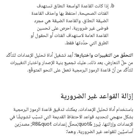
إذا كانت القاعدة الواسعة النطاق تستهدف
الفئات الصحيحة، احتفظ بها واحذف القاعدة
الضيقة النطاق. والقاعدة الضيقة هي مجرد
فوضى غير ضرورية. احرص على تحسين
القاعدة العامة لاستهداف الفئات أو الحقول أو
الطرق التي حدّدتها فقط.
التحقّق من التغييرات واختبارها
: أعِد تشغيل أداة تحليل الإعدادات للتأكّد
من حلّ التعارض. بعد ذلك، عليك تجميع بنية الإصدار واختبار التغييرات
للتأكّد من أنّ قاعدة الرموز البرمجية تعمل على النحو المتوقّع.
إزالة القواعد غير الضرورية
باستخدام أداة تحليل الإعدادات، يمكنك تدقيق قاعدة الرموز البرمجية
بشكل منهجي لتحديد قواعد الاحتفاظ القديمة التي تسبّب تشويشًا في
الإعدادات وإزالتها. يُبرز &quot;محلّل إعدادات R8&quot; مصدرَين
أساسيَّين للقواعد غير الضرورية، وهما: