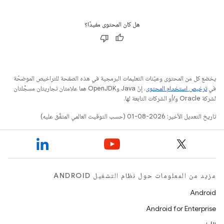
هل كان المحتوى مفيدًا؟
يخضع كل من المحتوى وعيّنات التعليمات البرمجية في هذه الصفحة للتراخيص الموضحّة
في
ترخيص استخدام المحتوى
. إنّ Java وOpenJDK هما علامتان تجاريتان مسجَّلتان
لشركة Oracle و/أو الشركات التابعة لها.
تاريخ التعديل الأخير: 2026-08-01 (حسب التوقيت العالمي المتفَّق عليه)
مزيد من المعلومات حول نظام التشغيل ANDROID
Android
Android for Enterprise