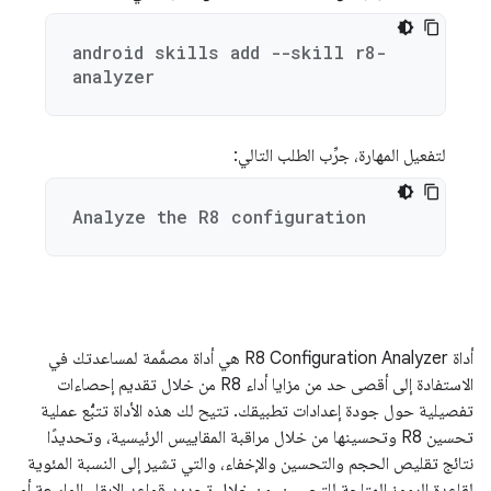
android skills add --skill r8-
analyzer
لتفعيل المهارة، جرِّب الطلب التالي:
Analyze the R8 configuration
أداة R8 Configuration Analyzer هي أداة مصمَّمة لمساعدتك في
الاستفادة إلى أقصى حد من مزايا أداء R8 من خلال تقديم إحصاءات
تفصيلية حول جودة إعدادات تطبيقك. تتيح لك هذه الأداة تتبُّع عملية
تحسين R8 وتحسينها من خلال مراقبة المقاييس الرئيسية، وتحديدًا
نتائج تقليص الحجم والتحسين والإخفاء، والتي تشير إلى النسبة المئوية
لقاعدة الرموز المتاحة للتحسين. من خلال تحديد قواعد الإبقاء الواسعة أو