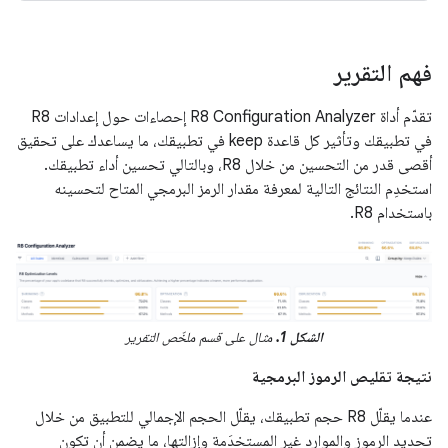
فهم التقرير
تقدّم أداة R8 Configuration Analyzer إحصاءات حول إعدادات R8
في تطبيقك وتأثير كل قاعدة keep في تطبيقك، ما يساعدك على تحقيق
أقصى قدر من التحسين من خلال R8، وبالتالي تحسين أداء تطبيقك.
استخدِم النتائج التالية لمعرفة مقدار الرمز البرمجي المتاح لتحسينه
باستخدام R8.
الشكل 1.
مثال على قسم ملخّص التقرير
نتيجة تقليص الرموز البرمجية
عندما يقلّل R8 حجم تطبيقك، يقلّل الحجم الإجمالي للتطبيق من خلال
تحديد الرموز والموارد غير المستخدَمة وإزالتها، ما يضمن أن تكون