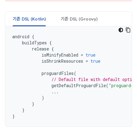
기존 DSL (Kotlin)
기존 DSL (Groovy)
android
{
buildTypes
{
release
{
isMinifyEnabled
=
true
isShrinkResources
=
true
proguardFiles
(
// Default file with default optim
getDefaultProguardFile
(
"proguard-a
...
)
}
}
}