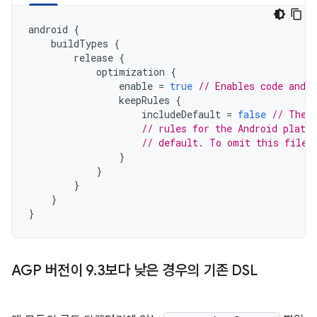
android
{
buildTypes
{
release
{
optimization
{
enable
=
true
// Enables code and 
keepRules
{
includeDefault
=
false
// The 
// rules for the Android platf
// default. To omit this file,
}
}
}
}
}
AGP 버전이 9
.
3보다 낮은 경우의 기존 DSL