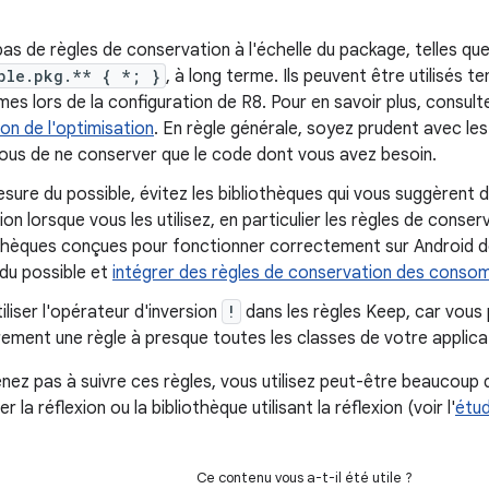
 pas de règles de conservation à l'échelle du package, telles qu
ple.pkg.** { *; }
, à long terme. Ils peuvent être utilisés
mes lors de la configuration de R8. Pour en savoir plus, consul
ion de l'optimisation
. En règle générale, soyez prudent avec le
ous de ne conserver que le code dont vous avez besoin.
sure du possible, évitez les bibliothèques qui vous suggèrent d
on lorsque vous les utilisez, en particulier les règles de conser
thèques conçues pour fonctionner correctement sur Android doi
du possible et
intégrer des règles de conservation des conso
tiliser l'opérateur d'inversion
!
dans les règles Keep, car vous 
rement une règle à presque toutes les classes de votre applica
enez pas à suivre ces règles, vous utilisez peut-être beaucoup 
r la réflexion ou la bibliothèque utilisant la réflexion (voir l'
étu
Ce contenu vous a-t-il été utile ?