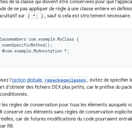
ties de la classe qui doivent être conservées pour que l'applica
 de ne pas appliquer de règle à une classe entière en définis
cultatif sur
{ *; }
, sauf si cela est strictement nécessaire.
lassmembers com.example.MyClass {

 someSpecificMethod();

 @com.example.MyAnnotation *;

isez l'
option globale
repackageclasses
, évitez de spécifier
t d'obtenir des fichiers DEX plus petits, car le préfixe du pa
conditionnés.
les règles de conservation pour tous les éléments auxquels v
 conserve ces éléments sans règles de conservation explicites,
 réelles, car de futures modifications du code pourraient entra
par R8.