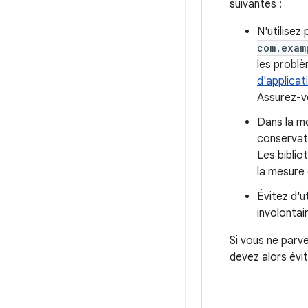
suivantes :
N'utilisez
com.exam
les problè
d'applicat
Assurez-v
Dans la me
conservati
Les biblio
la mesure 
Évitez d'u
involontai
Si vous ne parv
devez alors évite