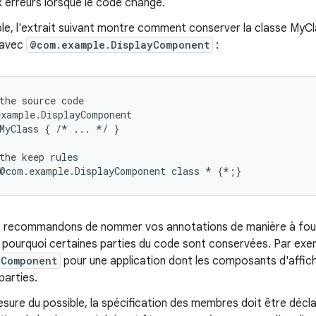
x erreurs lorsque le code change.
e, l'extrait suivant montre comment conserver la classe MyCla
 avec
@com.example.DisplayComponent
:
the source code

xample.DisplayComponent

MyClass { /* ... */ }

the keep rules

 recommandons de nommer vos annotations de manière à fourn
 pourquoi certaines parties du code sont conservées. Par exemp
yComponent
pour une application dont les composants d'affic
parties.
sure du possible, la spécification des membres doit être décla