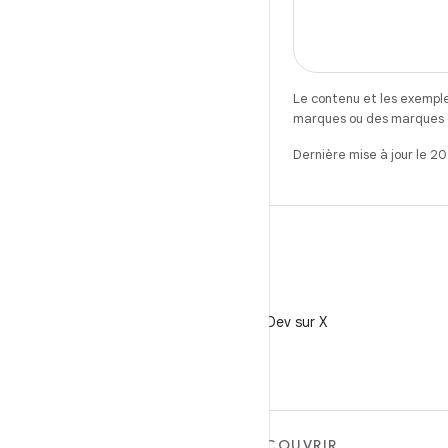
Le contenu et les exemple
marques ou des marques dé
Dernière mise à jour le 2
X
Suivez @AndroidDev sur X
EN SAVOIR PLUS SUR
DÉCOUVRIR