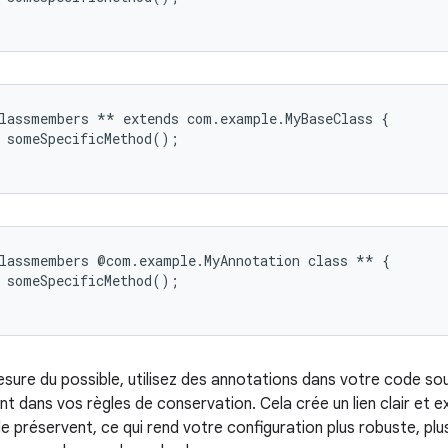
lassmembers ** extends com.example.MyBaseClass {

 someSpecificMethod();

lassmembers @com.example.MyAnnotation class ** {

 someSpecificMethod();

sure du possible, utilisez des annotations dans votre code sour
t dans vos règles de conservation. Cela crée un lien clair et ex
 le préservent, ce qui rend votre configuration plus robuste, p