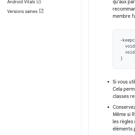
qu'aux par
Android Vitals
recommandé
Versions saines
membre fa
-keepc
  void
  void
Si vous util
Cela perme
classes re
Conservez 
Même si R8
les règles
éléments 