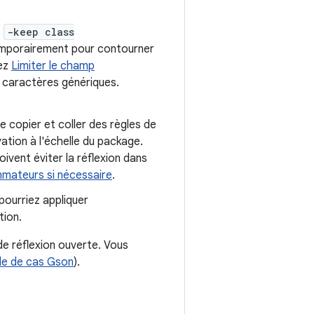
e
-keep class
 temporairement pour contourner
tez
Limiter le champ
s caractères génériques.
e copier et coller des règles de
vation à l'échelle du package.
vent éviter la réflexion dans
mmateurs si nécessaire
.
pourriez appliquer
tion.
de réflexion ouverte. Vous
de de cas Gson
).