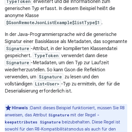
TypeToken
erweitert und die Informationen zum
generischen Typ erfasst. In diesem Beispiel heißt die
anonyme Klasse
$GsonRemoteJsonListExample$listType$1
.
In der Java-Programmiersprache wird die generische
Signatur einer Basisklasse als Metadaten, das sogenannte
Signature
-Attribut, in der kompilierten Klassendatei
gespeichert.
TypeToken
verwendet dann diese
Signature
-Metadaten, um den Typ zur Laufzeit
wiederherzustellen. So kann Gson die Reflektion
verwenden, um
Signature
zu lesen und den
vollständigen
List<User>
-Typ zu ermitteln, der für die
Deserialisierung erforderlich ist.
Hinweis
:Damit dieses Beispiel funktioniert, müssen Sie R8
anweisen, das Attribut
mit der Regel
Signature
-
beizubehalten. Diese Regel ist
keepattributes Signature
sowohl für den R8-Kompatibilitätsmodus als auch für den