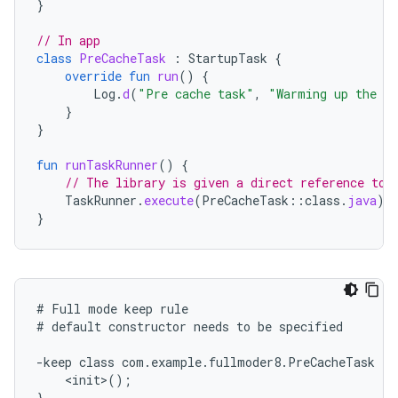
}
// In app
class
PreCacheTask
:
StartupTask
{
override
fun
run
()
{
Log
.
d
(
"Pre cache task"
,
"Warming up the c
}
}
fun
runTaskRunner
()
{
// The library is given a direct reference to 
TaskRunner
.
execute
(
PreCacheTask
::
class
.
java
)
}
# Full mode keep rule

# default constructor needs to be specified

-keep class com.example.fullmoder8.PreCacheTask {

    <init>();
