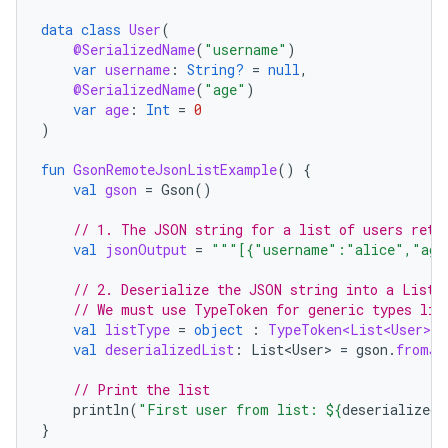
data
class
User
(
@SerializedName
(
"username"
)
var
username
:
String?
=
null
,
@SerializedName
(
"age"
)
var
age
:
Int
=
0
)
fun
GsonRemoteJsonListExample
()
{
val
gson
=
Gson
()
// 1. The JSON string for a list of users retu
val
jsonOutput
=
"""[{"username":"alice","age
// 2. Deserialize the JSON string into a List<
// We must use TypeToken for generic types lik
val
listType
=
object
:
TypeToken<List<User>
>
(
val
deserializedList
:
List<User>
=
gson
.
fromJs
// Print the list
println
(
"First user from list: 
${
deserializedL
}