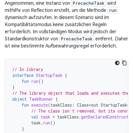
Angenommen, eine Instanz von
PrecacheTask
wird
mithilfe von Reflection erstellt, um die Methode
run
dynamisch aufzurufen. In diesem Szenario sind im
Kompatibilitätsmodus keine zusätzlichen Regeln
erforderlich. Im vollständigen Modus wird jedoch der
Standardkonstruktor von
PrecacheTask
entfernt. Daher
ist eine bestimmte Aufbewahrungsregel erforderlich.
// In library
interface
StartupTask
{
fun
run
()
}
// The library object that loads and executes the 
object
TaskRunner
{
fun
execute
(
taskClass
:
Class<out
StartupTask
>
)
// The class isn't removed, but its constr
val
task
=
taskClass
.
getDeclaredConstructo
task
.
run
()
}