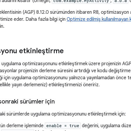
adlarını kısaltır (örneğin,
com.example.MyActivity
,
a.b.a
o
klentisinin (AGP) 8.12.0 sürümünden itibaren R8, optimizasyon a
timize eder. Daha fazla bilgi için
Optimize edilmiş kullanılmayan 
in.
yonu etkinleştirme
n uygulama optimizasyonunu etkinleştirmek üzere projenizin AG
zasyonlar projenizin derleme süresini artırdığı ve kodu değiştirme
eği için uygulama optimizasyonunu yalnızca yayınlamadan önce te
likle yayın derlemeniz) etkinleştirmenizi öneririz.
sonraki sürümler için
aki sürümlerde uygulama optimizasyonunu etkinleştirmek için:
ün derleme işleminde
enable = true
değerini, uygulama düz