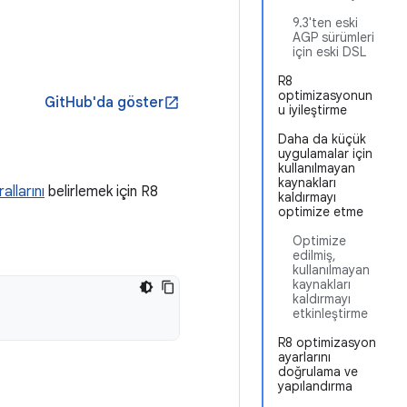
9.3'ten eski
AGP sürümleri
için eski DSL
R8
optimizasyonun
GitHub'da göster
open_in_new
u iyileştirme
Daha da küçük
uygulamalar için
kullanılmayan
kaynakları
allarını
belirlemek için R8
kaldırmayı
optimize etme
Optimize
edilmiş,
kullanılmayan
kaynakları
kaldırmayı
etkinleştirme
R8 optimizasyon
ayarlarını
doğrulama ve
yapılandırma