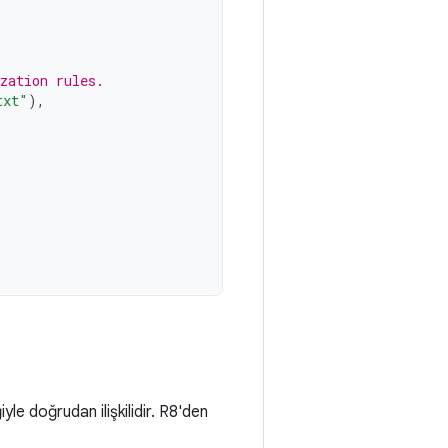
zation rules.
txt"
),
yle doğrudan ilişkilidir. R8'den