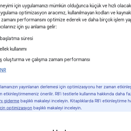
 deneyimi için uygulamanızı mümkün olduğunca küçük ve hızlı olaca
 uygulama optimizasyon aracımız, kullanılmayan kodları ve kaynakl
 zamanı performansını optimize ederek ve daha birçok işlem yapa
cılarınız için şu anlama gelir:
 başlatma süresi
llek kullanımı
lmiş oluşturma ve çalışma zamanı performansı
ANR
amanızın yayınlanan derlemesi için optimizasyonu her zaman etkinleş
çin etkinleştirmemeniz önerilir. R8'i testlerle kullanma hakkında daha faz
nı giderme
başlıklı makaleyi inceleyin. Kitaplıklarda R8'i etkinleştirme 
 için optimizasyon
başlıklı makaleyi inceleyin.