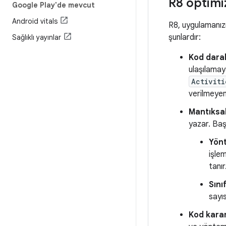
R8 optimi
Google Play'de mevcut
Android vitals
R8, uygulamanızı
şunlardır:
Sağlıklı yayınlar
Kod daral
ulaşılamaya
Activiti
verilmeyen 
Mantıksa
yazar. Başl
Yönt
işle
tanır
Sını
sayıs
Kod karar