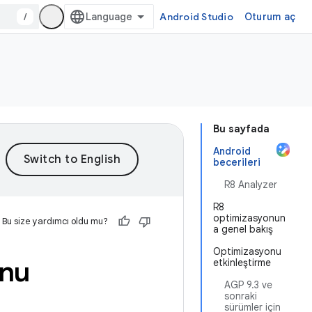
/
Android Studio
Oturum aç
Bu sayfada
Android
becerileri
R8 Analyzer
R8
optimizasyonun
Bu size yardımcı oldu mu?
a genel bakış
Optimizasyonu
unu
etkinleştirme
AGP 9.3 ve
sonraki
sürümler için