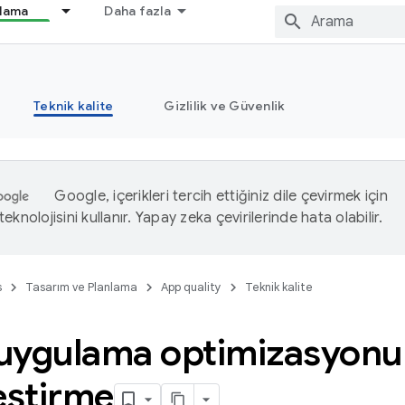
nlama
Daha fazla
Teknik kalite
Gizlilik ve Güvenlik
Google, içerikleri tercih ettiğiniz dile çevirmek için
eknolojisini kullanır. Yapay zeka çevirilerinde hata olabilir.
s
Tasarım ve Planlama
App quality
Teknik kalite
e uygulama optimizasyon
eştirme