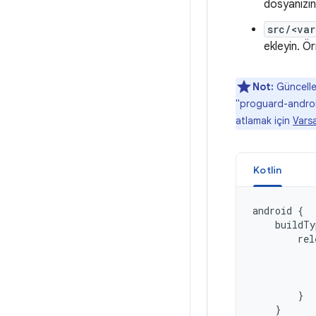
dosyanızı
src/<va
ekleyin. Ö
Not:
Güncelle
"proguard-android
atlamak için
Varsa
Kotlin
android
{
buildTy
rel
}
}