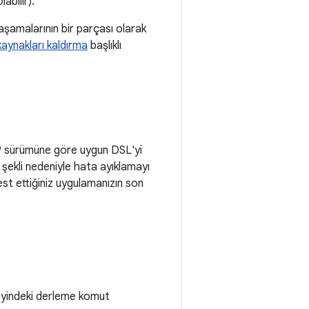
labilir).
şamalarının bir parçası olarak
kaynakları kaldırma
başlıklı
P sürümüne göre uygun DSL'yi
 şekli nedeniyle hata ayıklamayı
st ettiğiniz uygulamanızın son
eyindeki derleme komut