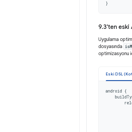
}
9
.
3'ten eski
Uygulama optimi
dosyasında
is
optimizasyonu içi
Eski DSL (Kot
android
{
buildTy
rel