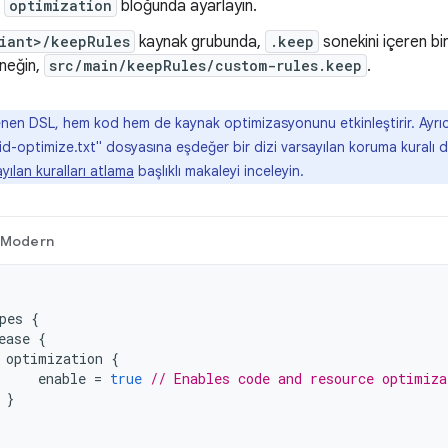
n
optimization
bloğunda ayarlayın.
riant>/keepRules
kaynak grubunda,
.keep
sonekini içeren b
rneğin,
src/main/keepRules/custom-rules.keep
.
nen DSL, hem kod hem de kaynak optimizasyonunu etkinleştirir. Ayrıc
-optimize.txt" dosyasına eşdeğer bir dizi varsayılan koruma kuralı da i
yılan kuralları atlama
başlıklı makaleyi inceleyin.
Modern
pes
{
ease
{
optimization
{
enable
=
true
// Enables code and resource optimiza
}