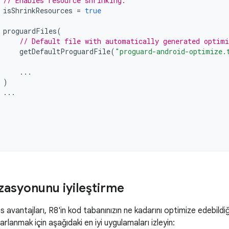
// Enables resource shrinking.
isShrinkResources
=
true
proguardFiles
(
// Default file with automatically generated optimi
getDefaultProguardFile
(
"proguard-android-optimize.
...
)
...
zasyonunu iyileştirme
avantajları, R8'in kod tabanınızın ne kadarını optimize edebildiği
rarlanmak için aşağıdaki en iyi uygulamaları izleyin: