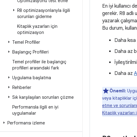
Optimizasyonu test etme
En iyi kullanıcı
R8 optimizasyonlarıyla ilgili
gerekir. R8 adlı
sorunları giderme
yazarak çalışma
Kitaplık yazarları için
Bu durum, kullanı
optimizasyon
Daha kısa
Temel Profiller
Daha az be
Başlangıç Profilleri
Temel profiller ile başlangıç
İyileştiri
profilleri arasındaki fark
Daha az
Uygulama başlatma
Rehberler
Önemli:
Uygul
Sık karşılaşılan sorunları çözme
veya kitaplıklar i
etme ve sorunları
Performansla ilgili en iyi
Kitaplık yazarları
uygulamalar
Performansı izleme