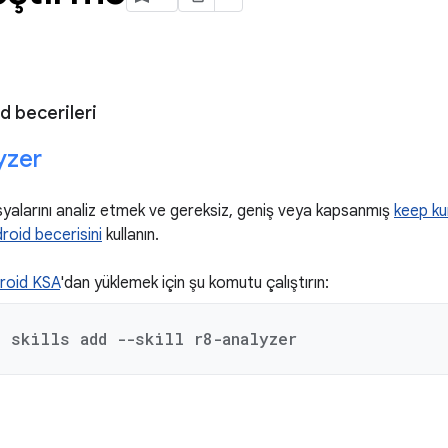
d becerileri
yzer
alarını analiz etmek ve gereksiz, geniş veya kapsanmış
keep kur
roid becerisini
kullanın.
roid KSA
'dan yüklemek için şu komutu çalıştırın:
d skills add --skill r8-analyzer