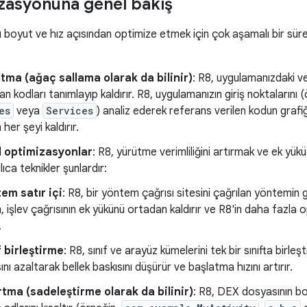
zasyonuna genel bakış
 boyut ve hız açısından optimize etmek için çok aşamalı bir süreç
tma (ağaç sallama olarak da bilinir)
: R8, uygulamanızdaki ve 
n kodları tanımlayıp kaldırır. R8, uygulamanızın giriş noktalarını
es
veya
Services
) analiz ederek referans verilen kodun grafi
her şeyi kaldırır.
l optimizasyonlar
: R8, yürütme verimliliğini artırmak ve ek yü
ıca teknikler şunlardır:
em satır içi
: R8, bir yöntem çağrısı sitesini çağrılan yöntemin 
m, işlev çağrısının ek yükünü ortadan kaldırır ve R8'in daha fazl
.
f birleştirme
: R8, sınıf ve arayüz kümelerini tek bir sınıfta birleş
ını azaltarak bellek baskısını düşürür ve başlatma hızını artırır.
tma (sadeleştirme olarak da bilinir)
: R8, DEX dosyasının boy