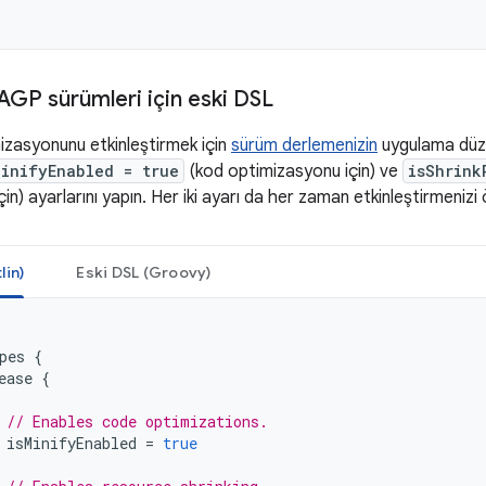
 AGP sürümleri için eski DSL
zasyonunu etkinleştirmek için
sürüm derlemenizin
uygulama düz
MinifyEnabled = true
(kod optimizasyonu için) ve
isShrink
n) ayarlarını yapın. Her iki ayarı da her zaman etkinleştirmenizi ö
lin)
Eski DSL (Groovy)
pes
{
ease
{
// Enables code optimizations.
isMinifyEnabled
=
true