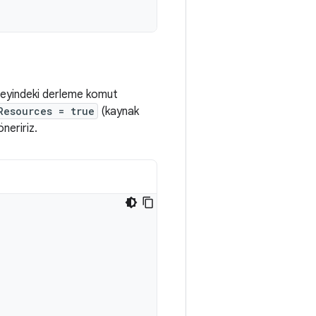
eyindeki derleme komut
Resources = true
(kaynak
neririz.