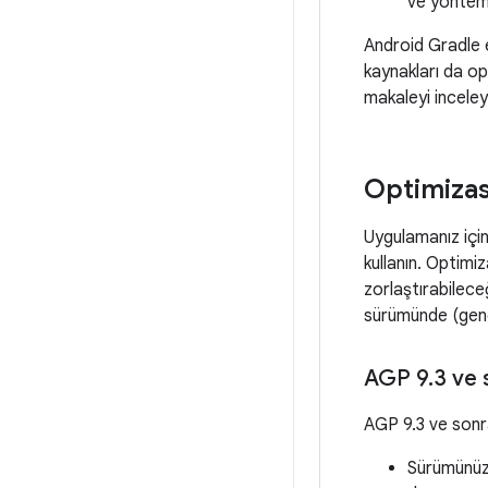
ve yöntem 
Android Gradle e
kaynakları da op
makaleyi inceley
Optimizas
Uygulamanız içi
kullanın. Optimi
zorlaştırabilec
sürümünde (genel
AGP 9
.
3 ve 
AGP 9.3 ve sonr
Sürümünüz