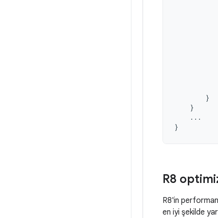
}
}
...
}
R8 optimi
R8'in performans 
en iyi şekilde ya