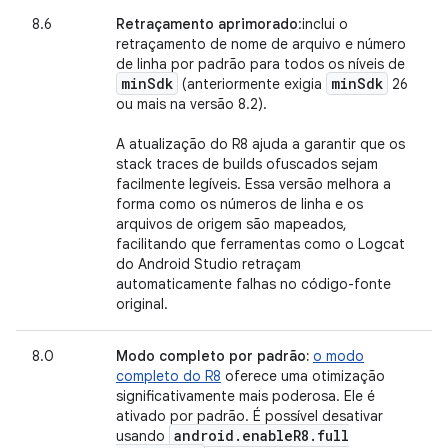
8.6
Retraçamento aprimorado
:inclui o
retraçamento de nome de arquivo e número
de linha por padrão para todos os níveis de
min
Sdk
min
Sdk
(anteriormente exigia
26
ou mais na versão 8.2).
A atualização do R8 ajuda a garantir que os
stack traces de builds ofuscados sejam
facilmente legíveis. Essa versão melhora a
forma como os números de linha e os
arquivos de origem são mapeados,
facilitando que ferramentas como o Logcat
do Android Studio retraçam
automaticamente falhas no código-fonte
original.
8.0
Modo completo por padrão:
o modo
completo do R8
oferece uma otimização
significativamente mais poderosa. Ele é
ativado por padrão. É possível desativar
android
.
enable
R8
.
full
usando