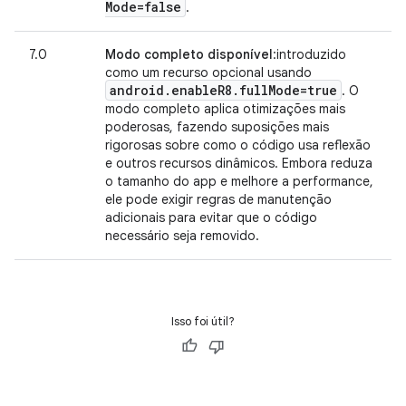
Mode=false
.
7.0
Modo completo disponível
:introduzido
como um recurso opcional usando
android
.
enable
R8
.
full
Mode=true
. O
modo completo aplica otimizações mais
poderosas, fazendo suposições mais
rigorosas sobre como o código usa reflexão
e outros recursos dinâmicos. Embora reduza
o tamanho do app e melhore a performance,
ele pode exigir regras de manutenção
adicionais para evitar que o código
necessário seja removido.
Isso foi útil?