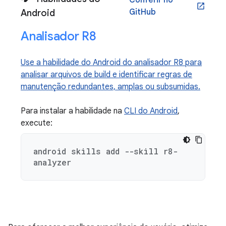
Conferir no
open_in_new
GitHub
Android
Analisador R8
Use a habilidade do Android do analisador R8 para
analisar arquivos de build e identificar regras de
manutenção redundantes, amplas ou subsumidas.
Para instalar a habilidade na
CLI do Android
,
execute:
android skills add --skill r8-
analyzer