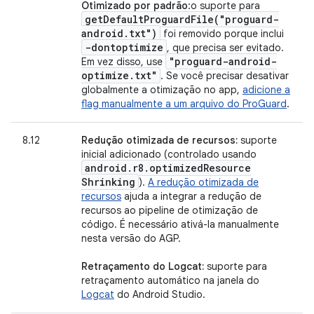
Otimizado por padrão
:o suporte para
getDefaultProguardFile(
"proguard-
android
.
txt")
foi removido porque inclui
-dontoptimize
, que precisa ser evitado.
"proguard-android-
Em vez disso, use
optimize
.
txt"
. Se você precisar desativar
globalmente a otimização no app,
adicione a
flag manualmente a um arquivo do ProGuard
.
8.12
Redução otimizada de recursos:
suporte
inicial adicionado (controlado usando
android
.
r8
.
optimized
Resource
Shrinking
).
A redução otimizada de
recursos
ajuda a integrar a redução de
recursos ao pipeline de otimização de
código. É necessário ativá-la manualmente
nesta versão do AGP.
Retraçamento do Logcat:
suporte para
retraçamento automático na janela do
Logcat
do Android Studio.