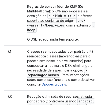
Regras de consumidor do KMP (Kotlin
MultiPlatform):
o KMP não exige mais a
publish = true
definição de
e oferece
src
/
suporte ao conjunto de origem
<variant>
/
keep
Rules
.
com a extensão
keep
.
O DSL legado ainda tem suporte.
9.1
Classes reempacotadas por padrão
:o R8
reempacota classes (movendo-as para o
pacote sem nome, no nível superior) para
compactar ainda mais o DEX, eliminando a
-
necessidade de especificar a opção
repackageclasses
. Para informações
sobre como isso funciona e como desativar,
consulte
Opções globais
.
9.0
Redução otimizada de recursos:
ativada
android
.
por padrão (controlada usando