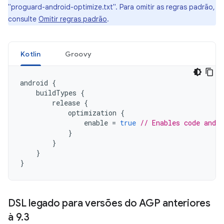
"proguard-android-optimize.txt". Para omitir as regras padrão,
consulte
Omitir regras padrão
.
Kotlin
Groovy
android
{
buildTypes
{
release
{
optimization
{
enable
=
true
// Enables code and 
}
}
}
}
DSL legado para versões do AGP anteriores
à 9
.
3