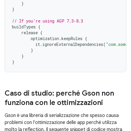
}
}
// If you're using AGP 7.3-8.3
buildTypes
{
release
{
optimization
.
keepRules
{
it
.
ignoreExternalDependencies
(
"com.somel
}
}
}
Caso di studio: perché Gson non
funziona con le ottimizzazioni
Gson è una libreria di serializzazione che spesso causa
problemi con l'ottimizzazione delle app perché utilizza
molto la reflection. Il seguente snippet di codice mostra