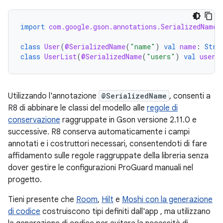
import
com.google.gson.annotations.SerializedName
class
User
(
@SerializedName
(
"name"
)
val
name
:
Stri
class
UserList
(
@SerializedName
(
"users"
)
val
users
Utilizzando l'annotazione
@SerializedName
, consenti a
R8 di abbinare le classi del modello alle
regole di
conservazione
raggruppate in Gson versione 2.11.0 e
successive. R8 conserva automaticamente i campi
annotati e i costruttori necessari, consentendoti di fare
affidamento sulle regole raggruppate della libreria senza
dover gestire le configurazioni ProGuard manuali nel
progetto.
Tieni presente che
Room
,
Hilt
e
Moshi con la generazione
di codice
costruiscono tipi definiti dall'app , ma utilizzano