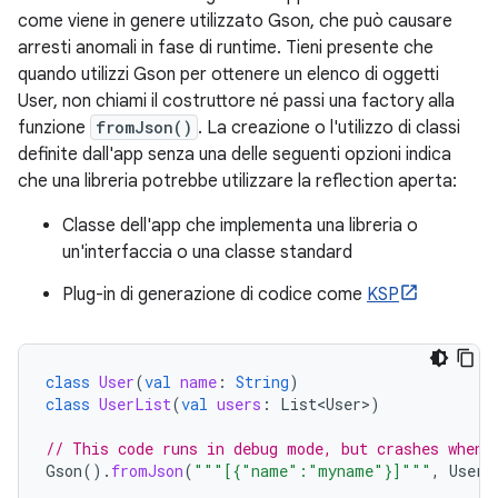
come viene in genere utilizzato Gson, che può causare
arresti anomali in fase di runtime. Tieni presente che
quando utilizzi Gson per ottenere un elenco di oggetti
User, non chiami il costruttore né passi una factory alla
funzione
fromJson()
. La creazione o l'utilizzo di classi
definite dall'app senza una delle seguenti opzioni indica
che una libreria potrebbe utilizzare la reflection aperta:
Classe dell'app che implementa una libreria o
un'interfaccia o una classe standard
Plug-in di generazione di codice come
KSP
class
User
(
val
name
:
String
)
class
UserList
(
val
users
:
List<User>
)
// This code runs in debug mode, but crashes when 
Gson
().
fromJson
(
"""[{"name":"myname"}]"""
,
User
: