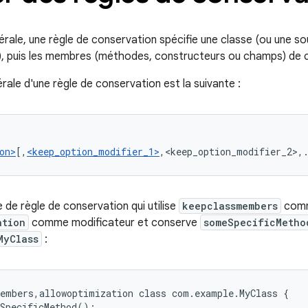
rale, une règle de conservation spécifie une classe (ou une s
, puis les membres (méthodes, constructeurs ou champs) de c
rale d'une règle de conservation est la suivante :
on>
[,
<keep_option_modifier_1>
,<keep_option_modifier_2>,
 de règle de conservation qui utilise
keepclassmembers
comm
ation
comme modificateur et conserve
someSpecificMetho
MyClass
:
embers,allowoptimization class com.example.MyClass {

SpecificMethod();
