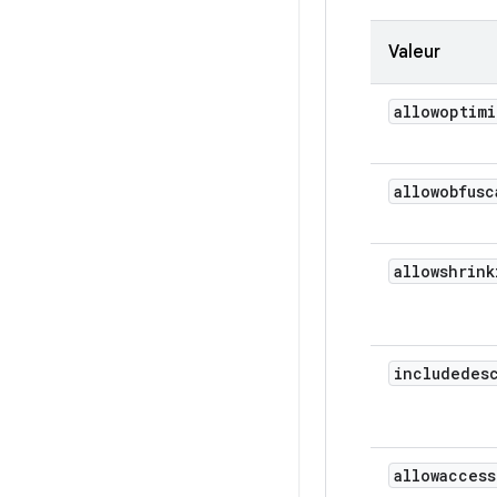
Valeur
allowoptimi
allowobfusc
allowshrink
includedes
allowaccess