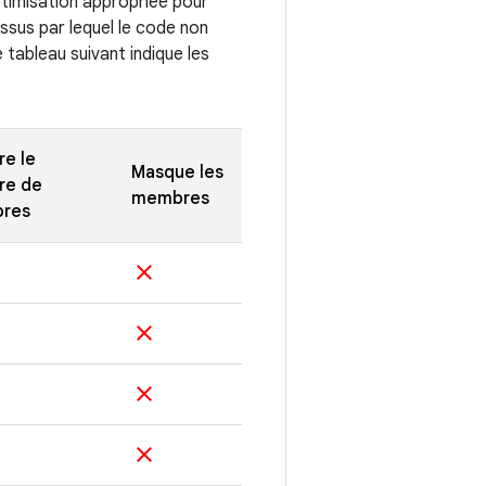
ptimisation appropriée pour
ssus par lequel le code non
tableau suivant indique les
re le
Masque les
re de
membres
res
clear
clear
clear
clear