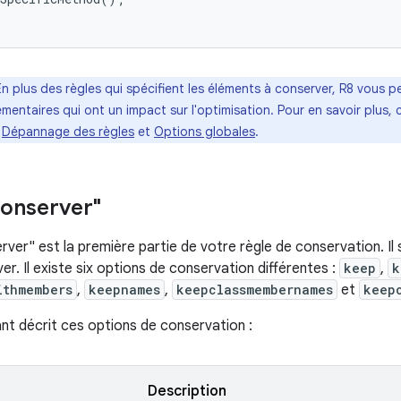
En plus des règles qui spécifient les éléments à conserver, R8 vous 
mentaires qui ont un impact sur l'optimisation. Pour en savoir plus,
,
Dépannage des règles
et
Options globales
.
onserver"
ver" est la première partie de votre règle de conservation. Il 
er. Il existe six options de conservation différentes :
keep
,
k
ithmembers
,
keepnames
,
keepclassmembernames
et
keep
ant décrit ces options de conservation :
Description