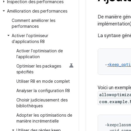
Inspection des performances
Amélioration des performances
De manière géné
Comment améliorer les
implémentation)
performances
La syntaxe géné
Activer l'optimiseur
d'applications R8
Activer l'optimisation de
l'application
-
<keep_opti
Optimiser les packages
spécifiés
Utiliser R8 en mode complet
Voici un exemple
Analyser la configuration R8
allowoptimiz
Choisir judicieusement des
com.example.
bibliothèques
Adopter les optimisations de
manière incrémentielle
-keepclassm
Utiliser des règles keep
  void some