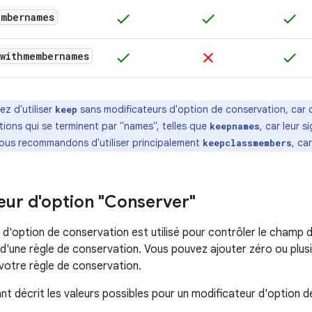
embernames
check
check
check
swithmembernames
check
clear
check
tez d'utiliser
sans modificateurs d'option de conservation, car ce
keep
ions qui se terminent par "names", telles que
, car leur s
keepnames
ous recommandons d'utiliser principalement
, ca
keepclassmembers
eur d'option "Conserver"
d'option de conservation est utilisé pour contrôler le champ d'
une règle de conservation. Vous pouvez ajouter zéro ou plusi
votre règle de conservation.
nt décrit les valeurs possibles pour un modificateur d'option d