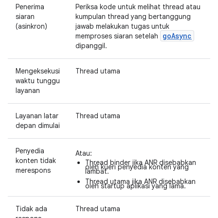
Penerima
Periksa kode untuk melihat thread atau
siaran
kumpulan thread yang bertanggung
(asinkron)
jawab melakukan tugas untuk
go
Async
memproses siaran setelah
dipanggil.
Mengeksekusi
Thread utama
waktu tunggu
layanan
Layanan latar
Thread utama
depan dimulai
Penyedia
Atau:
konten tidak
Thread binder jika ANR disebabkan
oleh kueri penyedia konten yang
merespons
lambat.
Thread utama jika ANR disebabkan
oleh startup aplikasi yang lama.
Tidak ada
Thread utama