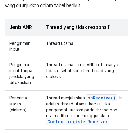
yang ditunjukkan dalam tabel berikut.
Jenis ANR
Thread yang tidak responsif
Pengiriman
Thread utama
input
Pengiriman
Thread utama. Jenis ANR ini biasanya
input tanpa
tidak disebabkan oleh thread yang
jendela yang
diblokir.
difokuskan
on
Receive(
)
Penerima
Thread menjalankan
. Ini
siaran
adalah thread utama, kecuali jika
(sinkron)
pengendali kustom pada thread non-
utama ditentukan menggunakan
Context
.
register
Receiver
.