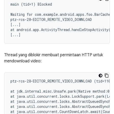
main (tid=1) Blocked

Waiting for com.example.android.apps.foo.BarCache (
ptz-rcs-28-EDITOR_REMOTE_VIDEO_DOWNLOAD

[...]

at android.app.ActivityThread.handleStopActivity(Ac
Thread yang diblokir membuat permintaan HTTP untuk
mendownload video:
ptz-rcs-28-EDITOR_REMOTE_VIDEO_DOWNLOAD (tid=110) 
at jdk.internal.misc.Unsafe.park(Native method:0)

at java.util.concurrent.locks.LockSupport.park(Loc
at java.util.concurrent.locks.AbstractQueuedSynchr
at java.util.concurrent.locks.AbstractQueuedSynchr
at java.util.concurrent.CountDownLatch.await(Count