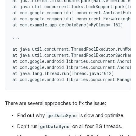
at jdk.internal.misc.Unsafe.park(Native method:0)

at java.util.concurrent.locks.LockSupport.park(Loc
at com.google.common.util.concurrent.AbstractFutur
at com.google.common.util.concurrent.ForwardingFut
at com.example.app.getDataSync(<MyClass>:152)

...

at java.util.concurrent.ThreadPoolExecutor.runWork
at java.util.concurrent.ThreadPoolExecutor$Worker.
at com.google.android.libraries.concurrent.AndroidE
at com.google.android.libraries.concurrent.Android
at java.lang.Thread.run(Thread.java:1012)

There are several approaches to fix the issue:
Find out why
getDataSync
is slow and optimize.
Don't run
getDataSync
on all four BG threads.