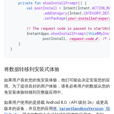
private
fun
showInstallPrompt
()
{
val
postInstall
=
Intent
(
Intent
.
ACTION_MAI
.
addCategory
(
Intent
.
CATEGORY_DEFAU
.
setPackage
(
your-installed-experie
// The request code is passed to startActi
InstantApps
.
showInstallPrompt
(
this
@MyInsta
postInstall
,
request-code
,
/* re
}
}
将数据转移到安装式体验
如果用户喜欢您的免安装体验，他们可能会决定安装您的应
用。为了提供良好的用户体验，请务必将用户的数据从您的
免安装体验转移到完整版应用中。
如果用户使用的是搭载 Android 8.0（API 级别 26）或更高
版本的设备，并且您的应用
将
targetSandboxVersion
指