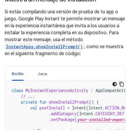
Si estás compilando una versión de prueba de tu app o
juego, Google Play Instant te permite mostrar un mensaje
en la experiencia instantánea que invita a los usuarios a
instalar la experiencia completa en su dispositivo. Para
mostrar este mensaje, usa el método
InstantApps.showInstallPrompt()
, como se muestra
en el siguiente fragmento de código:
Kotlin
Java
class
MyInstantExperienceActivity
:
AppCompatActiv
// ...
private
fun
showInstallPrompt
()
{
val
postInstall
=
Intent
(
Intent
.
ACTION_MAI
.
addCategory
(
Intent
.
CATEGORY_DEFAU
.
setPackage
(
your-installed-experie