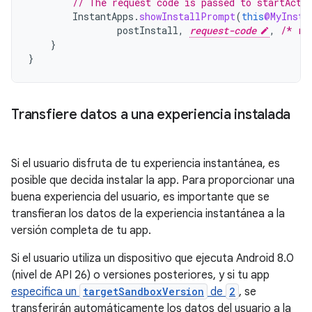
// The request code is passed to startActi
InstantApps
.
showInstallPrompt
(
this
@MyInsta
postInstall
,
request-code
,
/* re
}
}
Transfiere datos a una experiencia instalada
Si el usuario disfruta de tu experiencia instantánea, es
posible que decida instalar la app. Para proporcionar una
buena experiencia del usuario, es importante que se
transfieran los datos de la experiencia instantánea a la
versión completa de tu app.
Si el usuario utiliza un dispositivo que ejecuta Android 8.0
(nivel de API 26) o versiones posteriores, y si tu app
especifica un
targetSandboxVersion
de
2
, se
transferirán automáticamente los datos del usuario a la