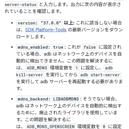
server-status
と入力します。出力に次の内容が表示さ
れていることを確認します。
version: "37.0.0"
以上:
これに該当しない場合
は、
SDK Platform-Tools
の最新バージョンをダウン
ロードします。
mdns_enabled: true
: これが
false
に設定され
ている場合、adb はネットワーク上のデバイスを自
動的に検出できません。この問題を解決するに
は、
ADB_MDNS
環境変数を
1
に設定し、
adb
kill-server
を実行してから
adb start-server
を実行して adb サーバーを再起動する必要がありま
す。
mdns_backend: LIBADBMDNS
: そうでない場合、
adb はネットワーク上のデバイスを自動的に検出す
るために、廃止されたライブラリを使用していま
す。この問題を解決するに
は、
ADB_MDNS_OPENSCREEN
環境変数を
0
に設定