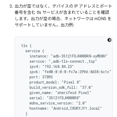
出力が空ではなく、デバイスの IP アドレスとポート
番号を含む tls サービスが含まれていることを確認
します。出力が空の場合、ネットワークは mDNS を
サポートしていません。出力例:
tls {

  service {

    instance: "adb-35121FDJH000R8-xyMD0H"

    service: "_adb-tls-connect._tcp"

    ipv4: "192.168.84.23"

    ipv6: "fe80:0:0:0:fc7a:299d:8d38:6c1c"

    port: 37895

    product_model: "Pixel 8"

    build_version_sdk_full: "37.0"

    given_name: "sherifeid Pixel"

    serial: "35121FDJH000R8"

    mdns_service_version: "2.0"

    hostname: "Android_CXUKYJY1.local"

  }
