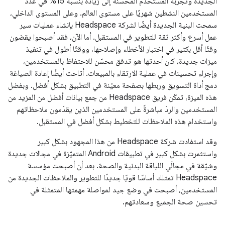
الجديدة وتجربة المستخدم المحسّنة إلى زيادة بنسبة 15% في عدد
المستخدمين النشطين شهريًا على مستوى العالم. وعلى المستوى الداخلي،
سمحت البنية الجديدة أيضًا لشركة Headspace بإنشاء عمليات سير
عمل أسرع وأكثر ثقة للتطوير في المستقبل. أما الآن، فقد أصبحوا يقضون
وقتًا أقل بكثير في اختبار الأخطاء وإصلاحها، ووقتًا أطول في تنفيذ
ميزات جديدة، كان أحدثها هو تدفق محسّن للاحتفاظ بالمستخدمين،
وإجراء تحسينات في عملية الارتقاء بالمبيعات. أتاحت أيضًا إعادة الصياغة
دمج أداة التسويق وربطها بصفحة معيّنة في التطبيق بشكل أفضل. وبفضل
هذه الميزة، تمكّن فريق Headspace من جمع بيانات أفضل من المزيد من
المستخدمين والردّ مباشرةً على المستخدمين الذين يقدّمون ملاحظاتهم
واستخدام هذه الملاحظات للتخطيط بشكل أفضل في المستقبل.
وقد استفادت شركة Headspace من هذا المجهود بشكل كبير
واستثمرت بشكل كبير في تطبيقات Android المتميّزة في مجالات جديدة
وشيّقة في مجالَي اللياقة البدنية والصحة. بعد أن أصبحت مؤسسة
Headspace تمتلك أساسًا قويًا جديدًا للتطوير والملاحظات الجديدة من
المستخدمين، أصبحت في وضع جيد لمواصلة مهمتها المتمثلة في
تحسين صحة الجميع وسعادتهم.