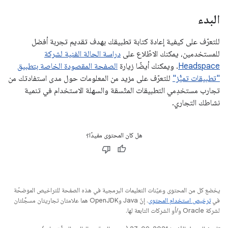
البدء
للتعرّف على كيفية إعادة كتابة تطبيقك بهدف تقديم تجربة أفضل
للمستخدمين، يمكنك الاطّلاع على
دراسة الحالة الفنية لشركة
Headspace
. ويمكنك أيضًا زيارة
الصفحة المقصودة الخاصة بتطبيق
"تطبيقات تميُّز"
للتعرّف على مزيد من المعلومات حول مدى استفادتك من
تجارب مستخدِمي التطبيقات المتّسقة والسهلة الاستخدام في تنمية
نشاطك التجاري.
هل كان المحتوى مفيدًا؟
يخضع كل من المحتوى وعيّنات التعليمات البرمجية في هذه الصفحة للتراخيص الموضحّة
في
ترخيص استخدام المحتوى
. إنّ Java وOpenJDK هما علامتان تجاريتان مسجَّلتان
لشركة Oracle و/أو الشركات التابعة لها.