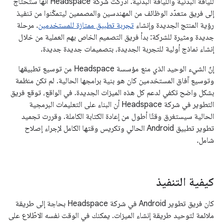
للّياقة البدنية واللياقة البدنية. أدركت شركة Headspace أنّها ستحتاج
إلى فريق متعدّد الوظائف من المهندسين والمصممين ليتمكّنوا من تنفيذ
رؤية المنتج الجديدة وإنشاء
تجربة تطبيق ممتازة للمستخدمين
. مرحلة
جديدة ومثيرة للشركة: بدأ فريق التصميم الخاص بهم العملية من خلال
إنشاء نماذج أولية للتجربة الجديدة، بتصميمات جديدة جديدة.
إنّ الشيء الوحيد الذي منع مؤسسة Headspace من توسيع تطبيقها
وتوسيع آفاق المستخدمين كان هو بنية برامجها الحالية. لم تكن منظمة
بشكل واضح تكفي لدعم كل هذه الميزات الجديدة. في الواقع، توقع فريق
التطوير في شركة Headspace أن البناء على التعليمات البرمجية
الحالية سيستغرق وقتًا أطول من إعادة الكتابة الكاملة. وقررت تجميد
تطوير تطبيق Android الحالي وتكريس وقتها الكامل لإجراء إصلاح
شامل.
كيفية التنفيذ
كان فريق تطوير Android في شركة Headspace بحاجة إلى طريقة
ملائمة لتوحيد طريقة إنشاء الميزات. يمكنك في الوقت نفسه الاطّلاع على