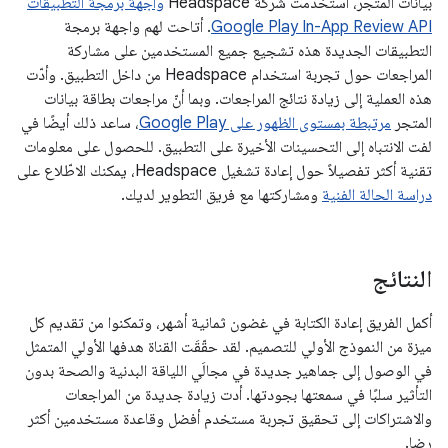
بيانات المتجر، استخدمت شركة Headspace
واجهة برمجة التطبيقات
Google Play In-App Review API
. أتاحت لهم واجهة برمجة
التطبيقات الجديدة هذه تشجيع جميع المستخدمين على مشاركة
المراجعات حول تجربة استخدام Headspace من داخل التطبيق. وأدّت
هذه العملية إلى زيادة نتائج المراجعات. وبما أنّ مراجعات بطاقة بيانات
المتجر
مرتبطة بمستوى الظهور على Google Play
، ساعد ذلك أيضًا في
لفت الانتباه إلى التحسينات الأخيرة على التطبيق. للحصول على معلومات
تقنية أكثر تفصيلاً حول إعادة تشغيل Headspace، يمكنك الاطّلاع على
دراسة الحالة الفنية
ومشاركتها مع فريق التطوير لديك.
النتائج
أكمل الفريق إعادة الكتابة في غضون ثمانية أشهر، وتمكنوا من تقديم كل
ميزة من النموذج الأولي للتصميم. لقد حقّقَت القناة هدفها الأولي المتمثل
في الوصول إلى جماهير جديدة في مجالَي اللياقة البدنية والصحة بدون
التأثير سلبًا في سمعتها بجودتها. أدت زيادة جديدة من المراجعات
والاشتراكات إلى تحقيق تجربة مستخدم أفضل وقاعدة مستخدمين أكثر
رضا.