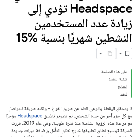
Headspace تؤدي إلى
زيادة عدد المستخدمين
النشطين شهريًا بنسبة %15
على هذه الصفحة
كيفية التنفيذ
النتائج
البدء
لا يتحقق اليقظة والوعي التام عن طريق الفراغ - ولكنه طريقة للتواصل
مع كل جزء آخر من حياة الشخص. تم تطوير تطبيق
Headspace
مؤخرًا
مع مراعاة هذه الرؤية الشاملة منذ فترة طويلة. وفي عام 2019، قررت
الشركة توسيع نطاق تطبيقها خارج نطاق التأمّل وإضافة ميزات جديدة