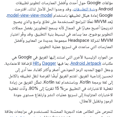
مؤلفات Google حول أحدث وأفضل الممارسات لتطوير تطبيقات
Android و
بنية التطبيقات
، وقد وجدوا الحل الأمثل لذلك. اقترحت
Google إعادة هيكل تطبيقها باستخدام
model-view-view-model
.
يُعد MVVM نمطًا للبرامج المستخدمة على نطاق واسع والذي يصبح
تدريجيًا أصبح معيارًا في المجال لأنه يسمح للمطورين بفصل مجالات
التطوير بوضوح، مما يساعد في تبسيط بنية التطبيق. وقد وفّر اختيار
MVVM لشركة Headspace مجموعة جديدة من المعايير وأفضل
الممارسات التي ساعدت في تسريع عملية التطوير.
من الموارد الرئيسية الأخرى التي استند إليها الفريق في Google هي
مكتبات
Android Jetpack
، بما فيها
Dagger
و
Hilt
لإضافة الاعتمادية.
وجعل النهج الجديد الرمز النموذجي أصغر وأكثر كفاءة، مما أدى إلى
تحسين إنتاجية الفريق. اغتنم الفريق أيضًا الفرصة لنقل تطبيقه بالكامل
إلى لغة برمجة Kotlin. وباستخدام لغة Kotlin، تمكّن الفريق من زيادة
تغطية الاختبارات في التطبيق من% 15 تقريبًا إلى %80. وأدّت تغطية
الاختبارات المتزايدة إلى تسريع عمليات النشر وارتفاع مستوى جودة
الرموز وتقليل الأعطال.
للحرص على انعكاس هذه التجربة المحسّنة للمستخدم في مراجعات بطاقة