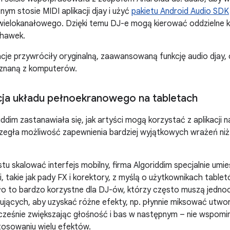
m stosie MIDI aplikacji djay i użyć
pakietu Android Audio SDK
ielokanałowego. Dzięki temu DJ-e mogą kierować oddzielne kan
chawek.
cje przywróciły oryginalną, zaawansowaną funkcję audio djay
znaną z komputerów.
ja układu pełnoekranowego na tabletach
iddim zastanawiała się, jak artyści mogą korzystać z aplikacji 
zegła możliwość zapewnienia bardziej wyjątkowych wrażeń niż
tu skalować interfejs mobilny, firma Algoriddim specjalnie umie
cji, takie jak pady FX i korektory, z myślą o użytkownikach tabl
 to bardzo korzystne dla DJ-ów, którzy często muszą jednoc
jących, aby uzyskać różne efekty, np. płynnie miksować utwor
cześnie zwiększając głośność i bas w następnym – nie wspomi
tosowaniu wielu efektów.