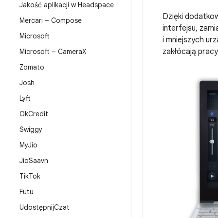
Jakość aplikacji w Headspace
Dzięki dodatko
Mercari – Compose
interfejsu, zam
Microsoft
i mniejszych ur
zakłócają pracy
Microsoft – Camera
X
Zomato
Josh
Lyft
Ok
Credit
Swiggy
My
Jio
Jio
Saavn
Tik
Tok
Futu
Udostępnij
Czat