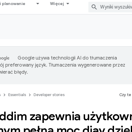
i planowanie
Więcej
Google używa technologii AI do tłumaczenia
wój preferowany język. Tłumaczenia wygenerowane przez
ierać błędy.
s
Essentials
Developer stories
Czy te
iddim zapewnia użytkow
nym pełną moc djay dzię