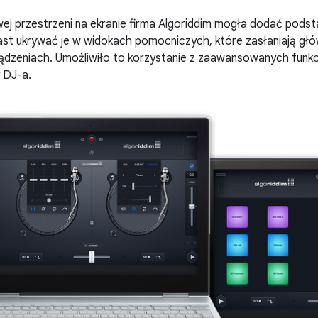
wej przestrzeni na ekranie firma Algoriddim mogła dodać pod
iast ukrywać je w widokach pomocniczych, które zasłaniają głó
ządzeniach. Umożliwiło to korzystanie z zaawansowanych funkc
 DJ-a.