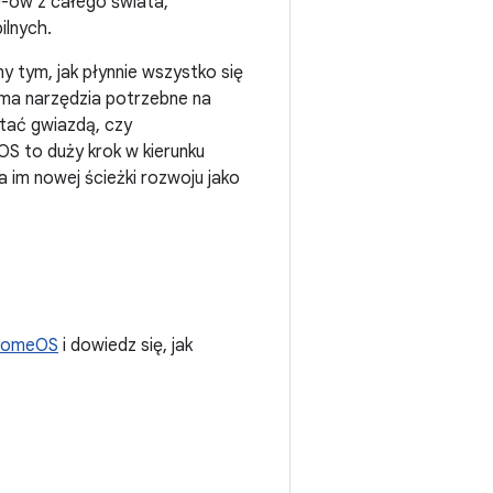
J-ów z całego świata,
ilnych.
ny tym, jak płynnie wszystko się
 ma narzędzia potrzebne na
stać gwiazdą, czy
S to duży krok w kierunku
 im nowej ścieżki rozwoju jako
ChromeOS
i dowiedz się, jak