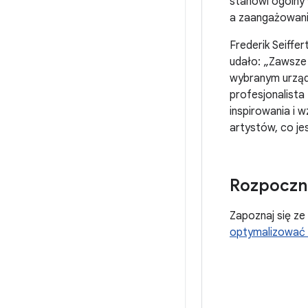
stanowi ogólny
a zaangażowani
Frederik Seiffer
udało: „Zawsze
wybranym urządz
profesjonalista
inspirowania i 
artystów, co jes
Rozpoczni
Zapoznaj się z
optymalizować 