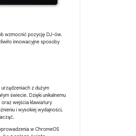
sób wzmocnić pozycję DJ-ów.
żliwiło innowacyjne sposoby
na urządzeniach z dużym
łym świecie. Dzięki unikalnemu
 oraz wejścia klawiatury
ieniu i wysokiej wydajności,
zacząć.
ej wprowadzenia w ChromeOS