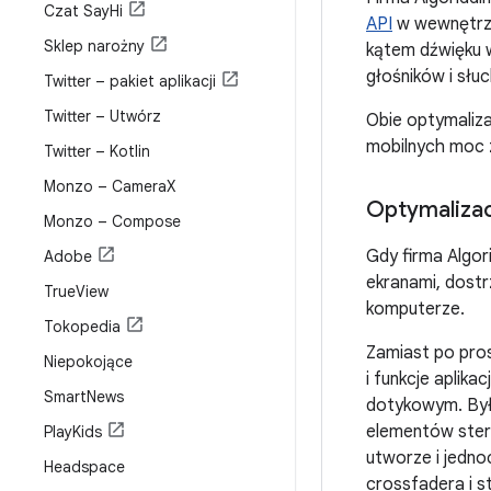
Czat Say
Hi
API
w wewnętrzny
Sklep narożny
kątem dźwięku w
głośników i słu
Twitter – pakiet aplikacji
Twitter – Utwórz
Obie optymaliza
mobilnych moc 
Twitter – Kotlin
Monzo – Camera
X
Optymalizac
Monzo – Compose
Gdy firma Algor
Adobe
ekranami, dostr
True
View
komputerze.
Tokopedia
Zamiast po pros
Niepokojące
i funkcje aplika
Smart
News
dotykowym. Było
elementów steru
Play
Kids
utworze i jedno
Headspace
crossfadera i s