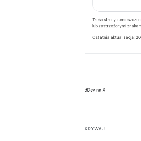
Treść strony i umieszczo
lub zastrzeżonymi znakam
Ostatnia aktualizacja: 2
X
Obserwuj @AndroidDev na X
WIĘCEJ INFORMACJI O
ODKRYWAJ
ANDROIDZIE
Gry