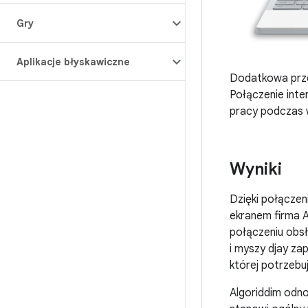
Gry
Aplikacje błyskawiczne
Dodatkowa prze
Połączenie inte
pracy podczas
Wyniki
Dzięki połączen
ekranem firma A
połączeniu obsł
i myszy djay za
której potrzeb
Algoriddim odn