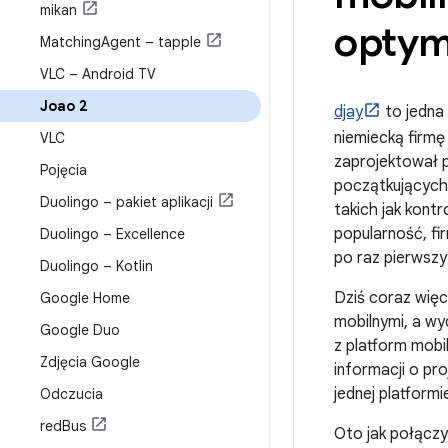
mikan
optym
Matching
Agent – tapple
VLC – Android TV
Joao 2
djay
to jedna 
niemiecką firm
VLC
zaprojektował p
Pojęcia
początkujących 
Duolingo – pakiet aplikacji
takich jak kont
popularność, fi
Duolingo – Excellence
po raz pierwsz
Duolingo – Kotlin
Dziś coraz więc
Google Home
mobilnymi, a wy
Google Duo
z platform mobi
Zdjęcia Google
informacji o pr
jednej platformi
Odczucia
red
Bus
Oto jak połącz