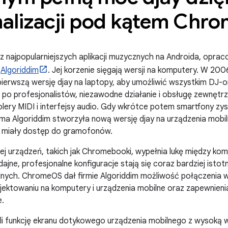
alizacji pod kątem Chr
z najpopularniejszych aplikacji muzycznych na Androida, opra
ę
Algoriddim
. Jej korzenie sięgają wersji na komputery. W 200
ierwszą wersję djay na laptopy, aby umożliwić wszystkim DJ-
po profesjonalistów, niezawodne działanie i obsługę zewnętr
rolery MIDI i interfejsy audio. Gdy wkrótce potem smartfony zy
rma Algoriddim stworzyła nową wersję djay na urządzenia mobil
y miały dostęp do gramofonów.
ej urządzeń, takich jak Chromebooki, wypełnia lukę między ko
dajne, profesjonalne konfiguracje stają się coraz bardziej ist
lnych. ChromeOS dał firmie Algoriddim możliwość połączenia 
ojektowaniu na komputery i urządzenia mobilne oraz zapewnie
e.
yli funkcję ekranu dotykowego urządzenia mobilnego z wysoką