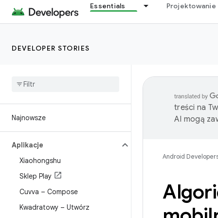
Essentials
Projektowanie 
DEVELOPER STORIES
treści na T
Najnowsze
AI mogą zaw
Aplikacje
Android Developer
Xiaohongshu
Sklep Play
Algor
Cuvva – Compose
Kwadratowy – Utwórz
mobil