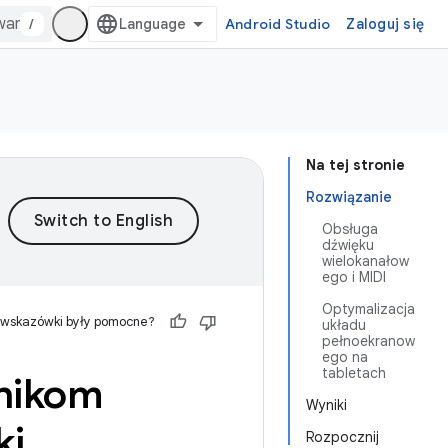
/
Android Studio
Zaloguj się
Na tej stronie
Rozwiązanie
Obsługa
dźwięku
wielokanałow
ego i MIDI
Optymalizacja
 wskazówki były pomocne?
układu
pełnoekranow
ego na
tabletach
nikom
Wyniki
ki
Rozpocznij