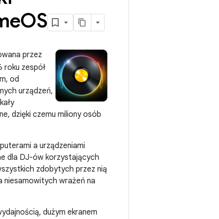
ome
OS
cowana przez
6 roku zespół
om, od
znych urządzeń,
skały
ne, dzięki czemu miliony osób
mputerami a urządzeniami
otne dla DJ-ów korzystających
wszystkich zdobytych przez nią
nia niesamowitych wrażeń na
 wydajnością, dużym ekranem