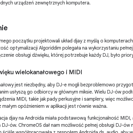
będnych urządzeń zewnętrznych komputera.
nie
mego początku projektowali układ djay z myślą o komputerach
ość optymalizacji Algoriddim polegała na wykorzystaniu pełnej 
enie obsługi dźwięku, której potrzebuje każdy DJ, było prior
ięku wielokanałowego i MIDI
nałowy jest niezbędny, aby DJ-e mogli bezproblemowo przygo
anim usłyszą go odbiorcy w głównym miksie. Wielu DJ-ów pod
dzenia MIDI, takie jak pady perkusyjne i samplery, więc możliwo
 małym opóźnieniem w aplikacji jest równie ważna.
kacja djay na Androida miała podstawową funkcjonalność MIDI, al
h DJ-ów. ChromeOS dał nam możliwość pełnej obsługi DJ-ów n
im ściśle współpracowała z zespołem Androida ds. audio, aby