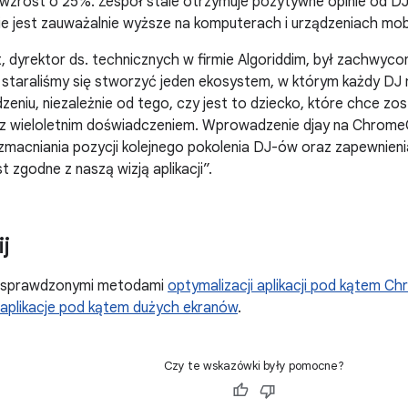
 wzrost o 25%. Zespół stale otrzymuje pozytywne opinie od D
e jest zauważalnie wyższe na komputerach i urządzeniach mob
t, dyrektor ds. technicznych w firmie Algoriddim, był zachwyco
 staraliśmy się stworzyć jeden ekosystem, w którym każdy DJ
eniu, niezależnie od tego, czy jest to dziecko, które chce zo
 z wieloletnim doświadczeniem. Wprowadzenie djay na ChromeO
wzmacniania pozycji kolejnego pokolenia DJ-ów oraz zapewnienia
t zgodne z naszą wizją aplikacji”.
j
e sprawdzonymi metodami
optymalizacji aplikacji pod kątem 
aplikacje pod kątem dużych ekranów
.
Czy te wskazówki były pomocne?