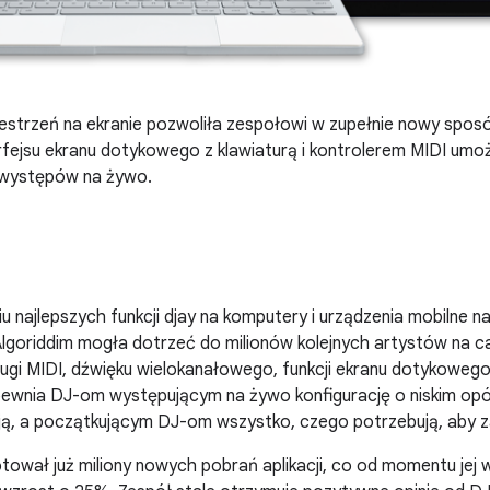
strzeń na ekranie pozwoliła zespołowi w zupełnie nowy spo
rfejsu ekranu dotykowego z klawiaturą i kontrolerem MIDI umo
 występów na żywo.
iu najlepszych funkcji djay na komputery i urządzenia mobilne 
lgoriddim mogła dotrzeć do milionów kolejnych artystów na ca
ugi MIDI, dźwięku wielokanałowego, funkcji ekranu dotykowego
pewnia DJ-om występującym na żywo konfigurację o niskim opóźn
ują, a początkującym DJ-om wszystko, czego potrzebują, aby 
otował już miliony nowych pobrań aplikacji, co od momentu j