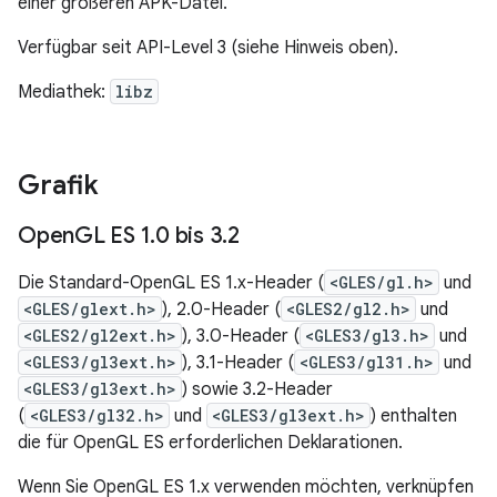
einer größeren APK-Datei.
Verfügbar seit API-Level 3 (siehe Hinweis oben).
Mediathek:
libz
Grafik
Open
GL ES 1
.
0 bis 3
.
2
Die Standard-OpenGL ES 1.x-Header (
<GLES/gl.h>
und
<GLES/glext.h>
), 2.0-Header (
<GLES2/gl2.h>
und
<GLES2/gl2ext.h>
), 3.0-Header (
<GLES3/gl3.h>
und
<GLES3/gl3ext.h>
), 3.1-Header (
<GLES3/gl31.h>
und
<GLES3/gl3ext.h>
) sowie 3.2-Header
(
<GLES3/gl32.h>
und
<GLES3/gl3ext.h>
) enthalten
die für OpenGL ES erforderlichen Deklarationen.
Wenn Sie OpenGL ES 1.x verwenden möchten, verknüpfen