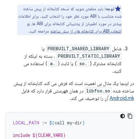
توجه:
باید مطمئن شوید که نسخه کتابخانه از پیش ساخته
شده متناسب با ABI مورد نظر خود را انتخاب کنید. برای اطلاعات
بیشتر در مورد اطمینان از پشتیبانی کتابخانه برای ABI ها،
به
انتخاب ABI برای کتابخانه های از پیش ساخته
مراجعه کنید.
شامل
PREBUILT_SHARED_LIBRARY
یا
PREBUILT_STATIC_LIBRARY
، بسته به اینکه از
کتابخانه مشترک (
.so
) یا ثابت (
.a
) استفاده می
کنید.
در اینجا یک مثال بی اهمیت است که فرض می کند کتابخانه از پیش
ساخته شده
libfoo.so
در همان فهرستی قرار دارد که فایل
Android.mk
آن را توصیف می کند.
LOCAL_PATH
:=
$(
call
my-dir
)
include $(CLEAR_VARS)