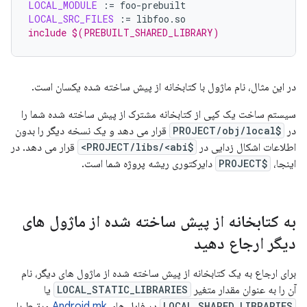
LOCAL_MODULE
:=
LOCAL_SRC_FILES
:=
include $(PREBUILT_SHARED_LIBRARY)
در این مثال، نام ماژول با کتابخانه از پیش ساخته شده یکسان است.
سیستم ساخت یک کپی از کتابخانه مشترک از پیش ساخته شده شما را
در
$PROJECT/obj/local
قرار می دهد و یک نسخه دیگر را بدون
اطلاعات اشکال زدایی در
$PROJECT/libs/<abi>
قرار می دهد. در
اینجا،
$PROJECT
دایرکتوری ریشه پروژه شما است.
به کتابخانه از پیش ساخته شده از ماژول های
دیگر ارجاع دهید
برای ارجاع به یک کتابخانه از پیش ساخته شده از ماژول های دیگر، نام
آن را به عنوان مقدار متغیر
LOCAL_STATIC_LIBRARIES
یا
LOCAL_SHARED_LIBRARIES
در فایل های
Android.mk
مرتبط با