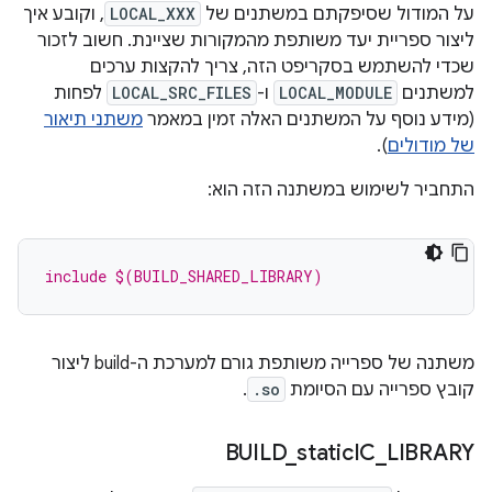
על המודול שסיפקתם במשתנים של
LOCAL_XXX
, וקובע איך
ליצור ספריית יעד משותפת מהמקורות שציינת. חשוב לזכור
שכדי להשתמש בסקריפט הזה, צריך להקצות ערכים
למשתנים
LOCAL_MODULE
ו-
LOCAL_SRC_FILES
לפחות
(מידע נוסף על המשתנים האלה זמין במאמר
משתני תיאור
של מודולים
).
התחביר לשימוש במשתנה הזה הוא:
include $(BUILD_SHARED_LIBRARY)
משתנה של ספרייה משותפת גורם למערכת ה-build ליצור
קובץ ספרייה עם הסיומת
.so
.
BUILD
_
static
IC
_
LIBRARY