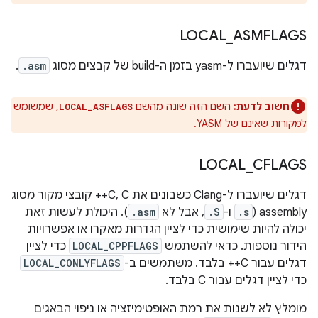
LOCAL
_
ASMFLAGS
דגלים שיועברו ל-yasm בזמן ה-build של קבצים מסוג
.asm
.
חשוב לדעת:
השם הזה שונה מהשם
, שמשומש
LOCAL_ASFLAGS
למקורות שאינם של YASM.
LOCAL
_
CFLAGS
דגלים שיועברו ל-Clang כשבונים את C, C++ קובצי מקור מסוג
assembly (
.s
ו-
.S
, אבל לא
.asm
). היכולת לעשות זאת
יכולה להיות שימושית כדי לציין הגדרות מאקרו או אפשרויות
הידור נוספות. כדאי להשתמש
LOCAL_CPPFLAGS
כדי לציין
דגלים עבור C++ בלבד. משתמשים ב-
LOCAL_CONLYFLAGS
כדי לציין דגלים עבור C בלבד.
מומלץ לא לשנות את רמת האופטימיזציה או ניפוי הבאגים