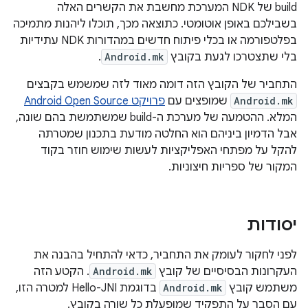
build של NDK המערכת מחשבת את הקשרים האלה
בשבילכם באופן אוטומטי. כתוצאה מכך, תוכלו ליהנות מתמיכה
בפלטפורמה או בכלי פיתוח חדשים במהדורות NDK עתידיות
בלי שתצטרכו לגעת בקובץ
Android.mk
.
התחביר של הקובץ הזה דומה מאוד לזה שמשמש בקבצים
Android.mk
שמופצים עם
פרויקט Android Open Source
המלא. ההטמעה של מערכת ה-build שמשתמשת בהם שונה,
אבל הדמיון ביניהם הוא החלטה מודעת בתכנון שמטרתה
להקל על מפתחי האפליקציות לעשות שימוש חוזר בקוד
המקור של ספריות חיצוניות.
יסודות
לפני לחקור לעומק את התחביר, כדאי להתחיל בהבנה את
העקרונות הבסיסיים של קובץ
Android.mk
. הקטע הזה
משתמש קובץ
Android.mk
בדוגמת Hello-JNI למטרה הזו,
עם הסבר על התפקיד שמופעלת כל שורה בקובץ.