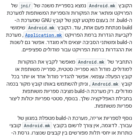
הקובץ
Android.mk
נמצא בספריית משנה של
jni/
של
הפרויקט ומתאר את המקורות והספריות המשותפות למערכת
ה-build. זה בעצם מקטע קטן של קובץ GNU שמערכת ה-
build מנתחת פעם אחת, עוד. הקובץ
Android.mk
שימושי
לקביעת הגדרות ברמת הפרויקט
Application.mk
, מערכת
ה-build ומשתני הסביבה יוצאים ולא מוגדר. אפשר גם לשנות
את ההגדרות ברמת הפרויקט עבור
מודולים
ספציפיים.
התחביר של
Android.mk
מאפשר לקבץ את המקורות
ל
מודולים
. מודול הוא ספרייה סטטית, ספרייה משותפת או
קובץ הפעלה עצמאי. אפשר להגדיר מודול אחד או יותר בכל
קובץ
Android.mk
, וניתן להשתמש באותו קובץ מקור בכמה
מודולים. רק מערכת ה-build מציבה ספריות משותפות
בחבילת האפליקציה שלך. בנוסף, סטטי ספריות יכולות ליצור
ספריות משותפות.
נוסף לספריות אריזה, מערכת ה-build מטפלת במגוון של
עבורך. לדוגמה, אין צורך לרשום בקובץ
Android.mk
קובצי
כותרות או יחסי תלות מפורשים בין קבצים שנוצרו. גרסת ה-