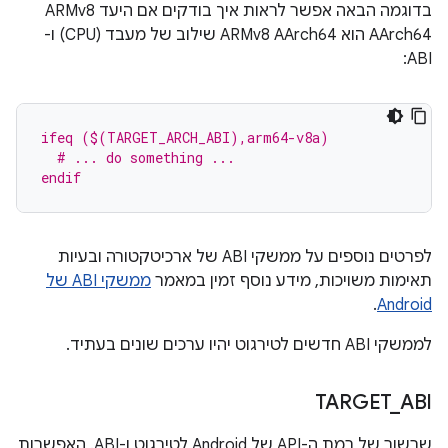
בדוגמה הבאה אפשר לראות איך בודקים אם היעד ARMv8
AArch64 הוא ARMv8 AArch64 שילוב של מעבד (CPU) ו-
ABI:
ifeq ($(TARGET_ARCH_ABI),arm64-v8a)
  # ... do something ...
endif
לפרטים נוספים על ממשקי ABI של ארכיטקטורה ובעיות
תאימות משויכות, מידע נוסף זמין במאמר
ממשקי ABI של
.
Android
לממשקי ABI חדשים לטירגוט יהיו ערכים שונים בעתיד.
TARGET
_
ABI
שרשור של רמת ה-API של Android לטירגוט ו-ABI. האפשרות