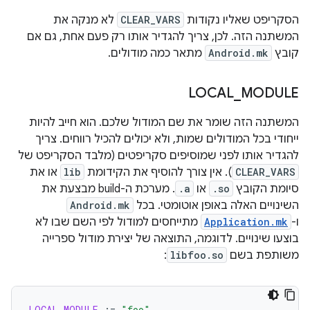
הסקריפט שאליו נקודות
CLEAR_VARS
לא מנקה את
המשתנה הזה. לכן, צריך להגדיר אותו רק פעם אחת, גם אם
קובץ
Android.mk
מתאר כמה מודולים.
LOCAL
_
MODULE
המשתנה הזה שומר את שם המודול שלכם. הוא חייב להיות
ייחודי בכל המודולים שמות, ולא יכולים להכיל רווחים. צריך
להגדיר אותו לפני שמוסיפים סקריפטים (מלבד הסקריפט של
CLEAR_VARS
). אין צורך להוסיף את הקידומת
lib
או את
סיומת הקובץ
.so
או
.a
. מערכת ה-build מבצעת את
השינויים האלה באופן אוטומטי. בכל
Android.mk
ו-
Application.mk
מתייחסים למודול לפי השם שבו לא
בוצעו שינויים. לדוגמה, התוצאה של יצירת מודול ספרייה
משותפת בשם
libfoo.so
:
LOCAL_MODULE
:=
"foo"