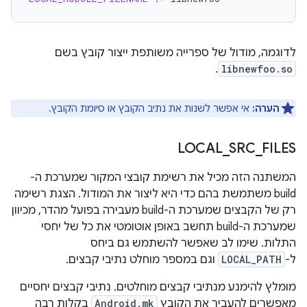
לדוגמה, מודול של ספרייה משותפת ייצור קובץ בשם
.
libnewfoo.so
הערה:
אי אפשר לשנות את נתיב הקובץ או סיומת הקובץ.
LOCAL
_
SRC
_
FILES
המשתנה הזה מכיל את רשימת קובצי המקור שמערכת ה-
build משתמשת בהם כדי היא ליצור את המודול. הצגת רשימה
רק של הקבצים שמערכת ה-build מעבירה בפועל מהדר, מכיוון
שמערכת ה-build תחשב באופן אוטומטי את כל של יחסי
התלות. שימו לב שאפשר להשתמש גם ביחס
ל-
LOCAL_PATH
וגם במספר מוחלט נתיבי קבצים.
מומלץ להימנע מנתיבי קבצים מוחלטים. נתיבי קבצים יחסיים
מאפשרים להעביר את הקובץ
Android.mk
בקלות רבה