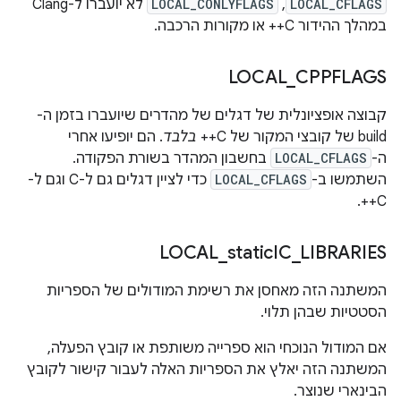
LOCAL_CFLAGS
,
LOCAL_CONLYFLAGS
לא יועברו ל-Clang
במהלך ההידור C++ או מקורות הרכבה.
LOCAL
_
CPPFLAGS
קבוצה אופציונלית של דגלים של מהדרים שיועברו בזמן ה-
build של קובצי המקור של C++‏
בלבד
. הם יופיעו אחרי
ה-
LOCAL_CFLAGS
בחשבון המהדר בשורת הפקודה.
השתמשו ב-
LOCAL_CFLAGS
כדי לציין דגלים גם ל-C וגם ל-
C++.
LOCAL
_
static
IC
_
LIBRARIES
המשתנה הזה מאחסן את רשימת המודולים של הספריות
הסטטיות שבהן תלוי.
אם המודול הנוכחי הוא ספרייה משותפת או קובץ הפעלה,
המשתנה הזה יאלץ את הספריות האלה לעבור קישור לקובץ
הבינארי שנוצר.