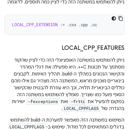
ניתן להשתמש במשתנה הזה כדי לציין כמה תוספים. לדוגמה:
LOCAL_CPP_EXTENSION
:=
.cxx
.cpp
LOCAL
_
CPP
_
FEATURES
ניתן להשתמש במשתנה האופציונלי הזה כדי לציין שהקוד
מסתמך על תכונות C++. היא מפעילה את דגלי המהדר
והקישור הנכונים במהלך ה-build. תהליך האימות. לקבצים
בינאריים מוכנים מראש, המשתנה הזה מצהיר גם אילו מהם
כוללים הבינארית תלויה, וכך היא עוזרת להבטיח שהקישור
הסופי פועל כמו שצריך. מומלץ להשתמש במשתנה הזה
במקום להפעיל את
-frtti
ואת
-fexceptions
ישירות
בהגדרה של
LOCAL_CPPFLAGS
.
השימוש במשתנה הזה מאפשר למערכת ה-build להשתמש
בדגלים המתאימים לכל מודול. שימוש ב-
LOCAL_CPPFLAGS