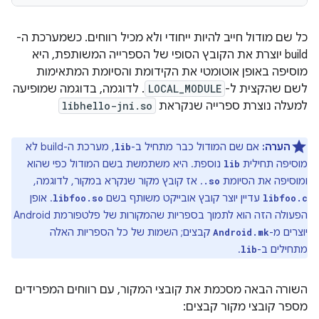
כל שם מודול חייב להיות ייחודי ולא מכיל רווחים. כשמערכת ה-
build יוצרת את הקובץ הסופי של הספרייה המשותפת, היא
מוסיפה באופן אוטומטי את הקידומת והסיומת המתאימות
לשם שהקצית ל-
LOCAL_MODULE
. לדוגמה, בדוגמה שמופיעה
למעלה נוצרת ספרייה שנקראת
libhello-jni.so
הערה:
אם שם המודול כבר מתחיל ב-
, מערכת ה-build לא
lib
מוסיפה תחילית
נוספת. היא משתמשת בשם המודול כפי שהוא
lib
ומוסיפה את הסיומת
. אז קובץ מקור שנקרא במקור, לדוגמה,
.so
עדיין יוצר קובץ אובייקט משותף בשם
. אופן
libfoo.so
libfoo.c
הפעולה הזה הוא לתמוך בספריות שהמקורות של פלטפורמת Android
יוצרים מ-
קבצים; השמות של כל הספריות האלה
Android.mk
מתחילים ב-
.
lib
השורה הבאה מסכמת את קובצי המקור, עם רווחים המפרידים
מספר קובצי מקור קבצים: