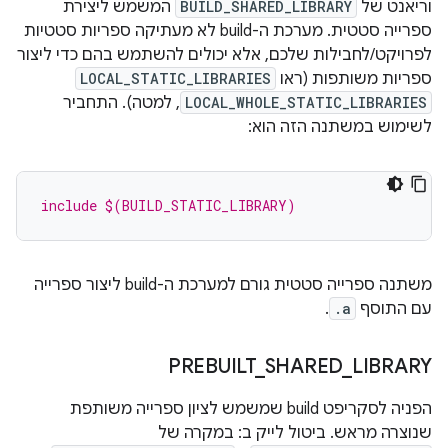
וריאנט של
BUILD_SHARED_LIBRARY
המשמש ליצירת
ספרייה סטטית. מערכת ה-build לא מעתיקה ספריות סטטיות
לפרויקט/לחבילות שלכם, אלא יכולים להשתמש בהם כדי ליצור
ספריות משותפות (ראו
LOCAL_STATIC_LIBRARIES
LOCAL_WHOLE_STATIC_LIBRARIES
, למטה). התחביר
לשימוש במשתנה הזה הוא:
include $(BUILD_STATIC_LIBRARY)
משתנה ספרייה סטטית גורם למערכת ה-build ליצור ספרייה
עם התוסף
.a
.
PREBUILT
_
SHARED
_
LIBRARY
הפניה לסקריפט build שמשמש לציון ספרייה משותפת
שנוצרה מראש. ביטול לייק ב: במקרה של