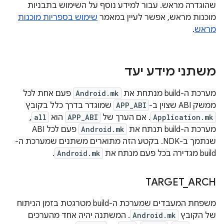
שהוגדרה מראש. עבור למידע נוסף על השימוש בתבניות
מוכנות מראש, אפשר לעיין במאמר
שימוש בספריות מוכנות
מראש
.
משתני מידע יעד
מערכת ה-build מנתחת את
Android.mk
פעם אחת לכל
ממשק ABI שצוין ב-
APP_ABI
שמוגדר בדרך כלל בקובץ
Application.mk
. אם הערך של
APP_ABI
הוא
all
,
מערכת ה-build תנתח את
Android.mk
פעם לכל ABI
שנתמך ב-NDK. בקטע הזה מתוארים משתנים שמערכת ה-
build מגדירה בכל פעם מנתח את
Android.mk
.
TARGET
_
ARCH
משפחת המעבדים שמערכת ה-build מטרגטת בזמן הניתוח
של הקובץ
Android.mk
. המשתנה יהיה אחד מהערכים