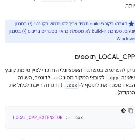
יותר.
הערה:
בקובצי build תמיד צריך להשתמש בקו נטוי (/) בסגנון
יוניקס. מערכת ה-build לא מטפלת כראוי בסוגריים בריבוע (‎\) בסגנון
Windows.
CPP
_
LOCAL
_
תוספים
ניתן להשתמש במשתנה האופציונלי הזה כדי לציין סיומת קובץ
שאינה
.cpp
לקובצי המקור מסוג C++. לדוגמה, השורה
הבאה משנה את לתוסף ל-
.cxx
. (ההגדרה חייבת לכלול את
הנקודה).
LOCAL_CPP_EXTENSION
:=