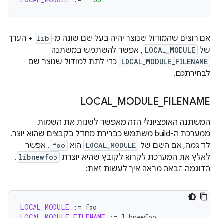
אם רוצים שהמודול שנוצר יהיה בעל שם שונה מ-
lib
+ הערך
של
LOCAL_MODULE
, אפשר להשתמש במשתנה
LOCAL_MODULE_FILENAME
כדי לתת למודול שנוצר שם
לבחירתכם.
LOCAL
_
MODULE
_
FILENAME
המשתנה האופציונלי הזה מאפשר לשנות את השמות
ממערכת ה-build משתמש כברירת מחדל בקבצים שהוא יוצר.
לדוגמה, אם השם של
LOCAL_MODULE
הוא
foo
. אפשר
לאלץ את המערכת לקרוא לקובץ שהיא יוצרת
libnewfoo
.
הדוגמה הבאה מראה איך לעשות זאת:
LOCAL_MODULE
:=
LOCAL_MODULE_FILENAME
:=