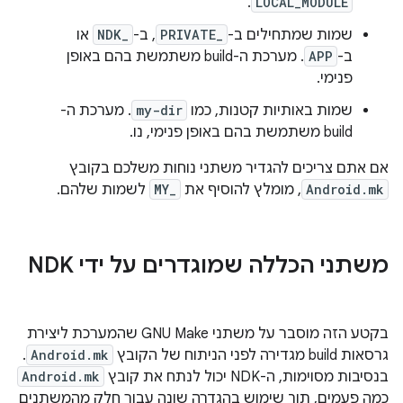
.
LOCAL_MODULE
שמות שמתחילים ב-
PRIVATE_
, ב-
NDK_
או
ב-
APP
. מערכת ה-build משתמשת בהם באופן
פנימי.
שמות באותיות קטנות, כמו
my-dir
. מערכת ה-
build משתמשת בהם באופן פנימי, נו.
אם אתם צריכים להגדיר משתני נוחות משלכם בקובץ
Android.mk
, מומלץ להוסיף את
MY_
לשמות שלהם.
משתני הכללה שמוגדרים על ידי NDK
בקטע הזה מוסבר על משתני GNU Make שהמערכת ליצירת
גרסאות build מגדירה לפני הניתוח של הקובץ
Android.mk
.
בנסיבות מסוימות, ה-NDK יכול לנתח את קובץ
Android.mk
כמה פעמים, תוך שימוש בהגדרה שונה עבור חלק מהמשתנים