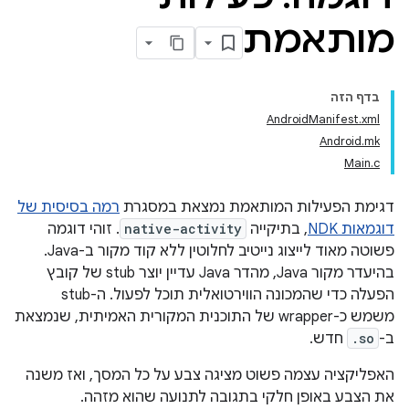
מותאמת
בדף הזה
AndroidManifest.xml
Android.mk
Main.c
דגימת הפעילות המותאמת נמצאת במסגרת
רמה בסיסית של
דוגמאות NDK
, בתיקייה
native-activity
. זוהי דוגמה
פשוטה מאוד לייצוג נייטיב לחלוטין ללא קוד מקור ב-Java.
בהיעדר מקור Java, מהדר Java עדיין יוצר stub של קובץ
הפעלה כדי שהמכונה הווירטואלית תוכל לפעול. ה-stub
משמש כ-wrapper של התוכנית המקורית האמיתית, שנמצאת
ב-
.so
חדש.
האפליקציה עצמה פשוט מציגה צבע על כל המסך, ואז משנה
את הצבע באופן חלקי בתגובה לתנועה שהוא מזהה.