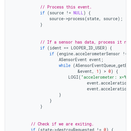
// Process this event.
if
(
source
!=
NULL
)
{
source
-
>
process
(
state
,
source
);
}
// If a sensor has data, process it no
if
(
ident
==
LOOPER_ID_USER
)
{
if
(
engine
.
accelerometerSensor
!=
ASensorEvent
event
;
while
(
ASensorEventQueue_getEv
&
event
,
1
)
 > 
0
)
{
LOGI
(
"accelerometer: x=%f
event
.
acceleration
event
.
acceleration
}
}
}
// Check if we are exiting.
if
(
state
-
>
destroyRequested
!=
0
)
{