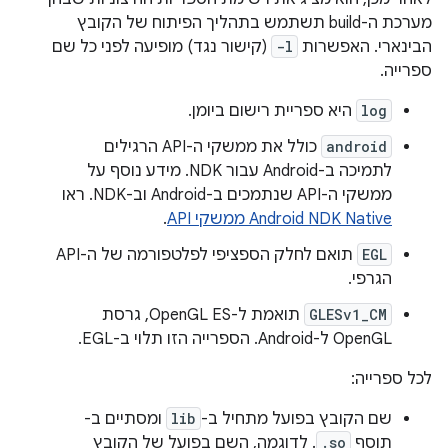
מערכת ה-build תשתמש בתהליך הפיתוח של הקובץ
הבינארי. האפשרות
-l
(קישור נגד) מופיעה לפני כל שם
ספרייה.
log
היא ספריית רישום ביומן.
android
כולל את ממשקי ה-API הרגילים
לתמיכה ב-Android עבור NDK. מידע נוסף על
ממשקי ה-API שנתמכים ב-Android וב-NDK. ראו
Android NDK Native ממשקי API
.
EGL
תואם לחלק הספציפי לפלטפורמה של ה-API
הגרפי.
GLESv1_CM
תואמת ל-OpenGL ES, גרסת
OpenGL ל-Android. הספרייה הזו תלוי ב-EGL.
לכל ספרייה:
שם הקובץ בפועל מתחיל ב-
lib
ומסתיים ב-
תוסף
.so
. לדוגמה, השם בפועל של הקובץ