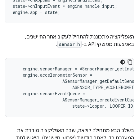
state
-
>
onInputEvent
=
engine_handle_input
;
engine
.
app
=
state
;
האפליקציה מתכוננת להתחיל לעקוב אחר החיישנים,
באמצעות ממשקי API ב-
sensor.h
.
engine
.
sensorManager
=
ASensorManager_getInsta
engine
.
accelerometerSensor
=
ASensorManager_getDefaultSenso
ASENSOR_TYPE_ACCELEROMETER
engine
.
sensorEventQueue
=
ASensorManager_createEventQueu
state
-
>
looper
,
LOOPER_ID_U
בשלב הבא מתחילה לולאה, שבה האפליקציה מודדת את
המערכת כדי לאתר הודעות (אירועי חיישנים). היא שולחת