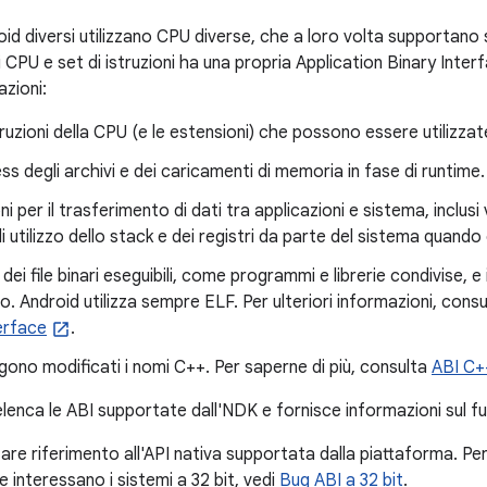
oid diversi utilizzano CPU diverse, che a loro volta supportano se
CPU e set di istruzioni ha una propria Application Binary Interf
azioni:
istruzioni della CPU (e le estensioni) che possono essere utilizzat
ss degli archivi e dei caricamenti di memoria in fase di runtime.
i per il trasferimento di dati tra applicazioni e sistema, inclusi 
i utilizzo dello stack e dei registri da parte del sistema quando 
dei file binari eseguibili, come programmi e librerie condivise, e 
. Android utilizza sempre ELF. Per ulteriori informazioni, cons
erface
.
no modificati i nomi C++. Per saperne di più, consulta
ABI C+
lenca le ABI supportate dall'NDK e fornisce informazioni sul f
re riferimento all'API nativa supportata dalla piattaforma. Per u
 interessano i sistemi a 32 bit, vedi
Bug ABI a 32 bit
.