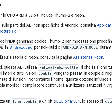
a
r le CPU ARM a 32 bit. Include Thumb-2 e Neon.
 sulle parti dell'ABI non specifiche di Android, consulta
Applicat
ecture
ld dell'NDK generano codice Thumb-2 per impostazione predefini
DE
in
Android.mk
per ndk-build o
ANDROID_ARM_MODE
durante
iù sulla storia di Neon, consulta la pagina
Assistenza Neon
.
ci, questa ABI utilizza
-mfloat-abi=softfp
, il che fa sì che tu
i interi e tutti i valori
double
vengano passati in coppie di reg
ate di funzioni. Nonostante il nome, questa opzione influisce s
gola mobile: il compilatore continuerà a utilizzare istruzioni in 
izza un
long double
a 64 bit (
IEEE binary64
, lo stesso di
dou