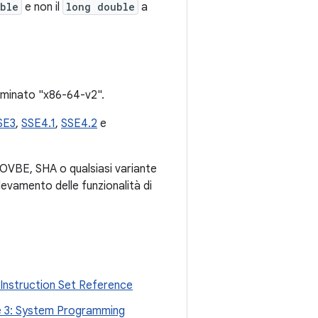
ble
e non il
long double
a
ominato "x86-64-v2".
SE3
,
SSE4.1
,
SSE4.2
e
 MOVBE, SHA o qualsiasi variante
ilevamento delle funzionalità di
.
 Instruction Set Reference
me 3: System Programming