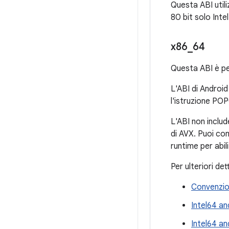
Questa ABI util
80 bit solo Inte
x86
_
64
Questa ABI è pe
L'ABI di Android 
l'istruzione PO
L'ABI non includ
di AVX. Puoi com
runtime per abil
Per ulteriori de
Convenzion
Intel64 an
Intel64 a