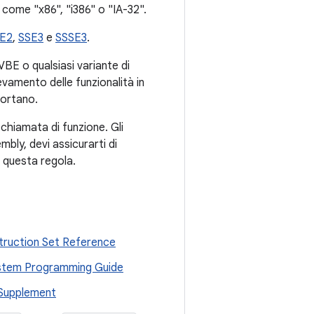
come "x86", "i386" o "IA-32".
E2
,
SSE3
e
SSSE3
.
VBE o qualsiasi variante di
levamento delle funzionalità in
portano.
chiamata di funzione. Gli
mbly, devi assicurarti di
o questa regola.
struction Set Reference
System Programming Guide
 Supplement