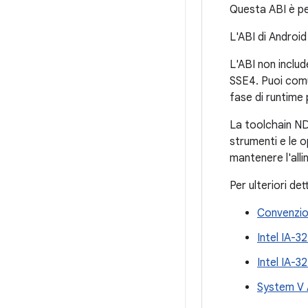
Questa ABI è pe
L'ABI di Android 
L'ABI non includ
SSE4. Puoi comun
fase di runtime 
La toolchain ND
strumenti e le o
mantenere l'alli
Per ulteriori de
Convenzion
Intel IA-3
Intel IA-
System V 