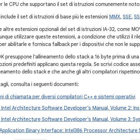
r le CPU che supportano il set di istruzioni comunemente noto 
include il set di istruzioni di base più le estensioni
MMX
,
SSE
,
SS
e altre estensioni opzionali del set di istruzioni IA-32, come MO
que utilizzare queste estensioni, a condizione che utilizzi il ri
per abilitarle e fornisca fallback per i dispositivi che non le sup
K presuppone l'allineamento dello stack a 16 byte prima di una 
pzioni predefiniti applicano questa regola. Se scrivi codice asse
neamento dello stack e che anche gli altri compilatori rispettin
ttagli, consulta i seguenti documenti:
i di chiamata per diversi compilatori C++ e sistemi operativi
2 Intel Architecture Software Developer's Manual, Volume 2: In
32 Intel Architecture Software Developer's Manual, Volume 3: 
Application Binary Interface: Intel386 Processor Architecture