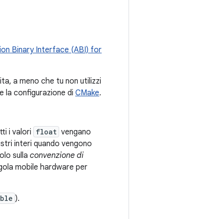
ion Binary Interface (ABI) for
ta, a meno che tu non utilizzi
 la configurazione di
CMake
.
tti i valori
float
vengano
istri interi quando vengono
olo sulla
convenzione di
virgola mobile hardware per
ble
).