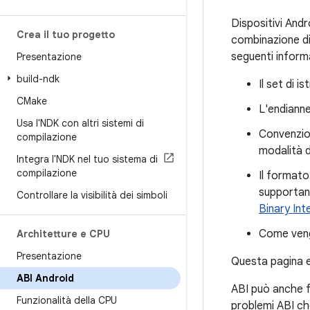
Dispositivi Andr
Crea il tuo progetto
combinazione di 
seguenti inform
Presentazione
build-ndk
Il set di 
CMake
L'endianne
Usa l'NDK con altri sistemi di
Convenzion
compilazione
modalità d
Integra l'NDK nel tuo sistema di
compilazione
Il formato 
supportano
Controllare la visibilità dei simboli
Binary Int
Come vengo
Architetture e CPU
Presentazione
Questa pagina e
ABI Android
ABI può anche fa
Funzionalità della CPU
problemi ABI che