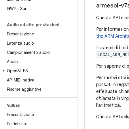
armeabi-v7
GWP - San
Questa ABI è pe
Audio ad alte prestazioni
Per informazioni
Presentazione
the ARM Archit
Latenza audio
I sistemi di bui
Campionamento audio
LOCAL_ARM_MO
Audio
Per saperne di p
Open
SL ES
Per motivi stori
API MIDI nativa
passati in registr
Risorse aggiuntive
effettuate chiam
chiamata
in vir
l'aritmetica.
Vulkan
Presentazione
Questa ABI util
Per iniziare