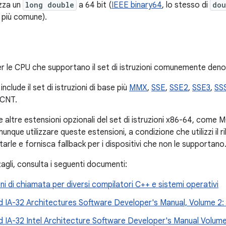
izza un
long double
a 64 bit (
IEEE binary64
, lo stesso di
dou
l più comune).
r le CPU che supportano il set di istruzioni comunemente den
include il set di istruzioni di base più
MMX
,
SSE
,
SSE2
,
SSE3
,
SS
PCNT.
e altre estensioni opzionali del set di istruzioni x86-64, come
unque utilizzare queste estensioni, a condizione che utilizzi il r
itarle e fornisca fallback per i dispositivi che non le supportano
ttagli, consulta i seguenti documenti:
i di chiamata per diversi compilatori C++ e sistemi operativi
d IA-32 Architectures Software Developer's Manual, Volume 2:
nd IA-32 Intel Architecture Software Developer's Manual Volu