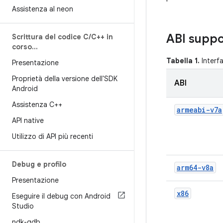
Assistenza al neon
ABI suppo
Scrittura del codice C
/
C++ in
corso
.
.
.
Tabella 1.
Interfa
Presentazione
Proprietà della versione dell'SDK
ABI
Android
Assistenza C++
armeabi-v7a
API native
Utilizzo di API più recenti
Debug e profilo
arm64-v8a
Presentazione
x86
Eseguire il debug con Android
Studio
ndk-gdb