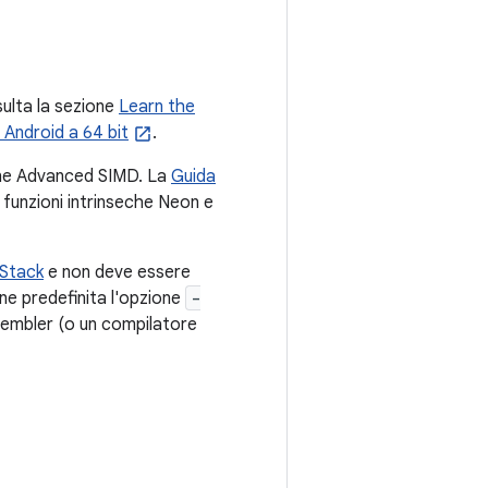
sulta la sezione
Learn the
i Android a 64 bit
.
ione Advanced SIMD. La
Guida
 funzioni intrinseche Neon e
Stack
e non deve essere
one predefinita l'opzione
-
sembler (o un compilatore