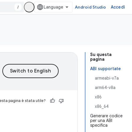
/
Android Studio
Accedi
Su questa
pagina
ABI supportate
armeabi-v7a
arm64-v8a
x86
sta pagina è stata utile?
x86_64
Generare codice
per una ABI
specifica