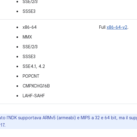
SSE/2/3
SSSE3
x86-64
Full
x86-64-v2
.
MMX
SSE/2/3
SSSE3
SSE4.1, 4.2
POPCNT
CMPXCHG16B
LAHF-SAHF
ato l'NDK supportava ARMv5 (armeabi) e MIPS a 32 e 64 bit, ma il su
17.