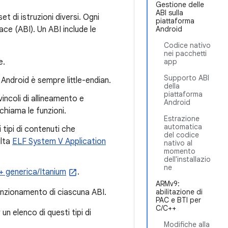
Gestione delle
ABI sulla
t di istruzioni diversi. Ogni
piattaforma
ace (ABI). Un ABI include le
Android
Codice nativo
nei pacchetti
e.
app
Supporto ABI
 Android è sempre little-endian.
della
piattaforma
vincoli di allineamento e
Android
chiama le funzioni.
Estrazione
automatica
i tipi di contenuti che
del codice
ulta
ELF System V Application
nativo al
momento
dell'installazio
ne
+ generica/Itanium
.
ARMv9:
unzionamento di ciascuna ABI.
abilitazione di
PAC e BTI per
C/C++
n elenco di questi tipi di
Modifiche alla