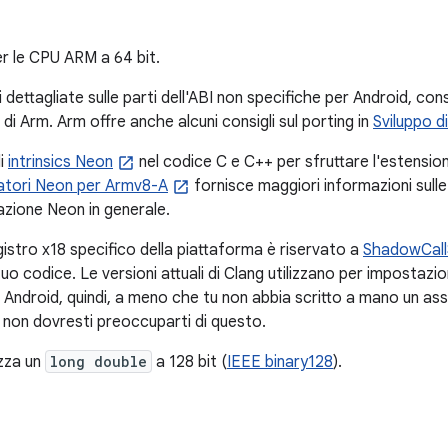
r le CPU ARM a 64 bit.
 dettagliate sulle parti dell'ABI non specifiche per Android, con
di Arm. Arm offre anche alcuni consigli sul porting in
Sviluppo d
li
intrinsics Neon
nel codice C e C++ per sfruttare l'estens
atori Neon per Armv8-A
fornisce maggiori informazioni sulle
zione Neon in generale.
egistro x18 specifico della piattaforma è riservato a
ShadowCall
uo codice. Le versioni attuali di Clang utilizzano per impostazi
 Android, quindi, a meno che tu non abbia scritto a mano un as
 non dovresti preoccuparti di questo.
izza un
long double
a 128 bit (
IEEE binary128
).