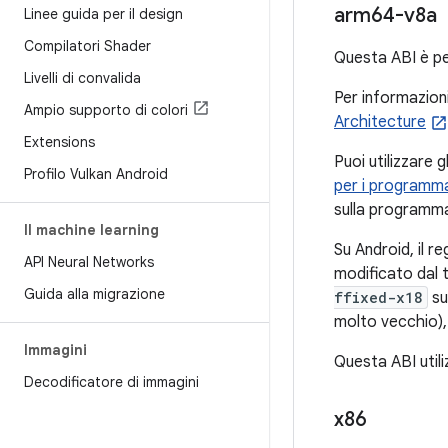
arm64-v8a
Linee guida per il design
Compilatori Shader
Questa ABI è pe
Livelli di convalida
Per informazioni
Ampio supporto di colori
Architecture
Extensions
Puoi utilizzare g
Profilo Vulkan Android
per i programm
sulla programma
Il machine learning
Su Android, il r
API Neural Networks
modificato dal t
Guida alla migrazione
ffixed-x18
su
molto vecchio),
Immagini
Questa ABI util
Decodificatore di immagini
x86